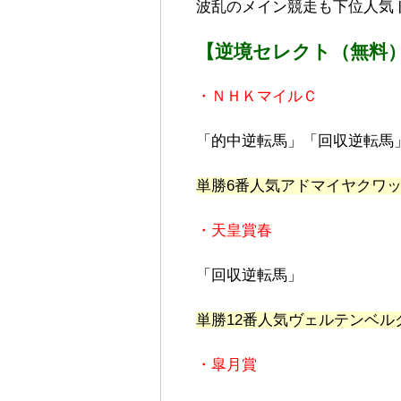
波乱のメイン競走も下位人気
【逆境セレクト（無料
・ＮＨＫマイルＣ
「的中逆転馬」「回収逆転馬
単勝6番人気アドマイヤクワ
・天皇賞春
「回収逆転馬」
単勝12番人気ヴェルテンベル
・皐月賞