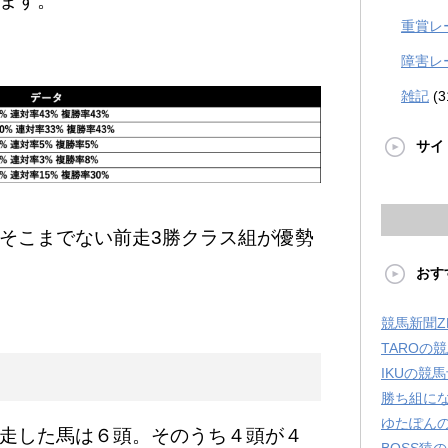
ます。
重賞レ
障害レ
雑記
(3
サイ
そこまでない前走3勝クラス組が優勢
おす
競馬新聞Z
TAROの
IKUの競
勝ち組に
ゆたぽん
走した馬は６頭
。そのうち４頭が４