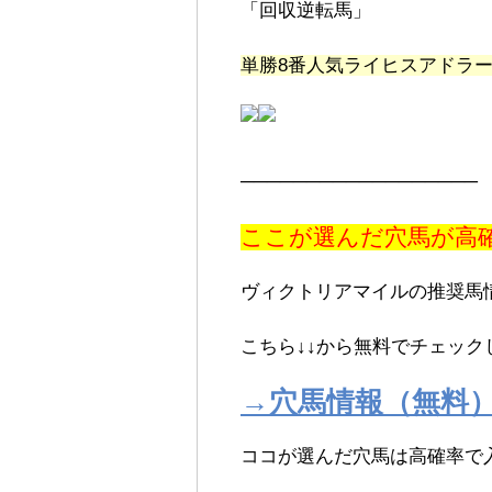
「回収逆転馬」
単勝8番人気ライヒスアドラ
──────────────────
ここが選んだ穴馬が高
ヴィクトリアマイルの推奨馬
こちら↓↓から無料でチェック
→穴馬情報（無料
ココが選んだ穴馬は高確率で