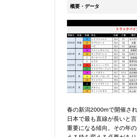
概要・データ
春の新潟2000mで開催
日本で最も直線が長いと言
重要になる傾向。その年の