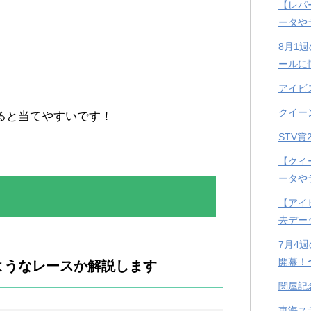
【レパ
ータや
8月1
ールに
アイビ
クイー
ると当てやすいです！
STV賞
【クイ
ータや
【アイ
去デー
7月4
開幕！
ようなレースか解説します
関屋記
東海ス