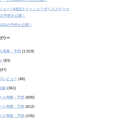
ジョージ6世&クイーンエリザベスステーク
26の予想を公開！
2026の予想を公開！
ゴリー
ース考察・予想
(1,019)
せ
(63)
(47)
プレビュー
(46)
回顧
(361)
ース考察・予想
(600)
ース考察・予想
(612)
ース考察・予想
(145)