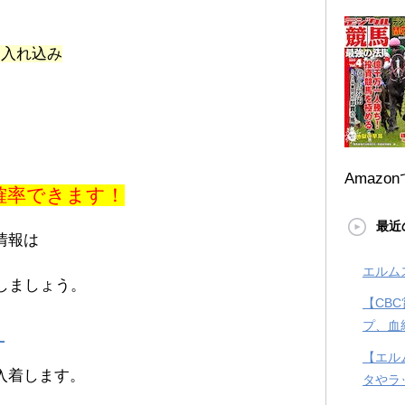
ー入れ込み
Amaz
確率できます！
最近
情報は
エルム
しましょう。
【CB
）
プ、血
【エル
入着します。
タやラ