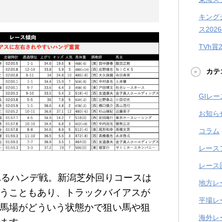
キング
ス20
TVh賞
カテ
GIレ
お知ら
コラム
レース
レース
されるハンデ戦。新潟芝外回りコースは
地方レ
うこともあり、トラックバイアスが
平場レ
馬場がどういう状態かで狙い馬や狙
海外レ