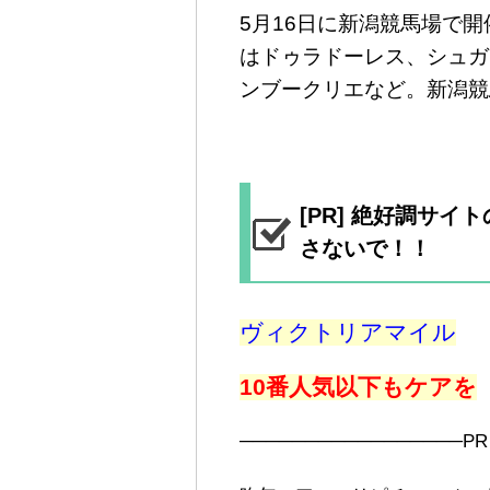
5月16日に新潟競馬場で開
はドゥラドーレス、シュガ
ンブークリエ
など。新潟
競
[PR] 絶好調サ
さないで！！
ヴィクトリアマイル
10番人気以下もケアを
─────────────────PR