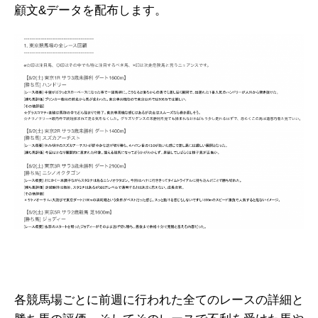
顧文&データを配布します。
各競馬場ごとに前週に行われた全てのレースの詳細と