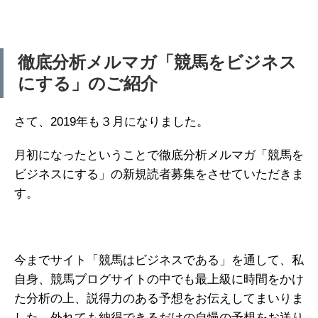
徹底分析メルマガ「競馬をビジネス
にする」のご紹介
さて、2019年も３月になりました。
月初になったということで徹底分析メルマガ「競馬を
ビジネスにする」の新規読者募集をさせていただきま
す。
今までサイト「競馬はビジネスである」を通して、私
自身、競馬ブログサイトの中でも最上級に時間をかけ
た分析の上、説得力のある予想をお伝えしてまいりま
した。外れても納得できるだけの自慢の予想をお送り