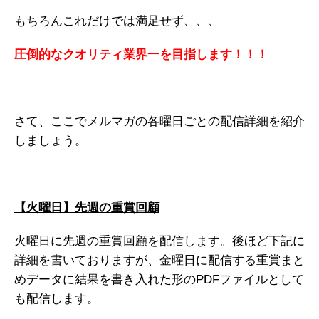
もちろんこれだけでは満足せず、、、
圧倒的なクオリティ業界一を目指します！！！
さて、ここでメルマガの各曜日ごとの配信詳細を紹介
しましょう。
【火曜日】先週の重賞回顧
火曜日に先週の重賞回顧を配信します。後ほど下記に
詳細を書いておりますが、金曜日に配信する重賞まと
めデータに結果を書き入れた形のPDFファイルとして
も配信します。