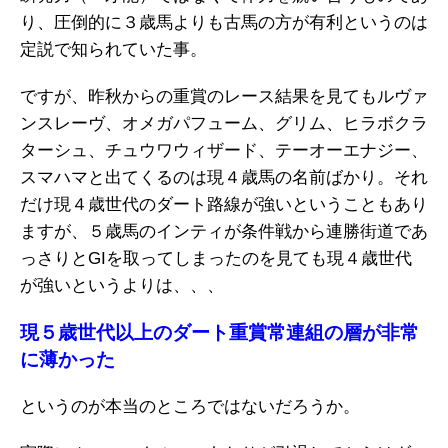
り、圧倒的に３歳馬よりも古馬の方が有利というのは
定説で知られていた事。
ですが、昨秋からの重賞のレース結果を見てもルヴァ
ンスレーヴ、オメガパフューム、グリム、ヒラボクラ
ターシュ、チュウワウィザード、テーオーエナジー、
スマハマと出てくるのは現４歳馬の名前ばかり。それ
だけ現４歳世代のダート路線が強いということもあり
ますが、５歳馬のインティが条件戦から連勝街道であ
っさりとGIを取ってしまったのを見ても現４歳世代
が強いというよりは、、、
現５歳世代以上のダート重賞常連組の層が非常
に薄かった
というのが本当のところではないだろうか。