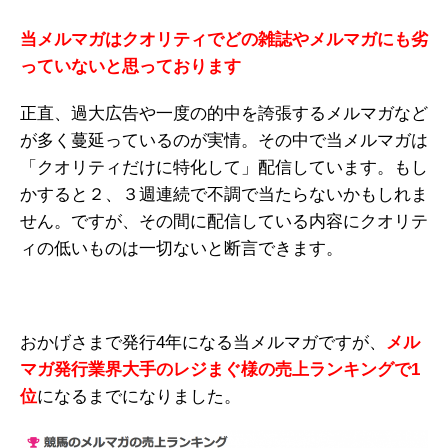
当メルマガはクオリティでどの雑誌やメルマガにも劣
っていないと思っております
正直、過大広告や一度の的中を誇張するメルマガなど
が多く蔓延っているのが実情。その中で当メルマガは
「クオリティだけに特化して」配信しています。もし
かすると２、３週連続で不調で当たらないかもしれま
せん。ですが、その間に配信している内容にクオリテ
ィの低いものは一切ないと断言できます。
おかげさまで発行4年になる当メルマガですが、
メル
マガ発行業界大手のレジまぐ様の売上ランキングで1
位
になるまでになりました。