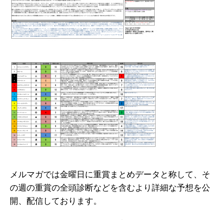
メルマガでは金曜日に重賞まとめデータと称して、そ
の週の重賞の全頭診断などを含むより詳細な予想を公
開、配信しております。