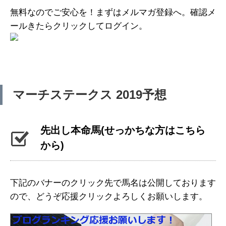
無料なのでご安心を！まずはメルマガ登録へ。確認メ
ールきたらクリックしてログイン。
マーチステークス 2019予想
先出し本命馬(せっかちな方はこちら
から)
下記のバナーのクリック先で馬名は公開しております
ので、どうぞ応援クリックよろしくお願いします。