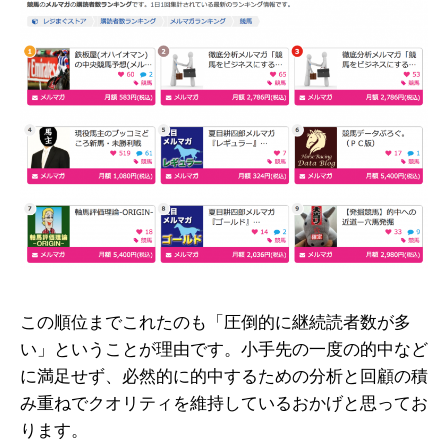
この順位までこれたのも「圧倒的に継続読者数が多
い」ということが理由です。小手先の一度の的中など
に満足せず、必然的に的中するための分析と回顧の積
み重ねでクオリティを維持しているおかげと思ってお
ります。