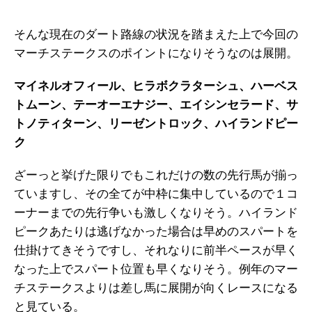
そんな現在のダート路線の状況を踏まえた上で今回の
マーチステークスのポイントになりそうなのは展開。
マイネルオフィール、ヒラボクラターシュ、ハーベス
トムーン、テーオーエナジー、エイシンセラード、サ
トノティターン、リーゼントロック、ハイランドピー
ク
ざーっと挙げた限りでもこれだけの数の先行馬が揃っ
ていますし、その全てが中枠に集中しているので１コ
ーナーまでの先行争いも激しくなりそう。ハイランド
ピークあたりは逃げなかった場合は早めのスパートを
仕掛けてきそうですし、それなりに前半ペースが早く
なった上でスパート位置も早くなりそう。例年のマー
チステークスよりは差し馬に展開が向くレースになる
と見ている。