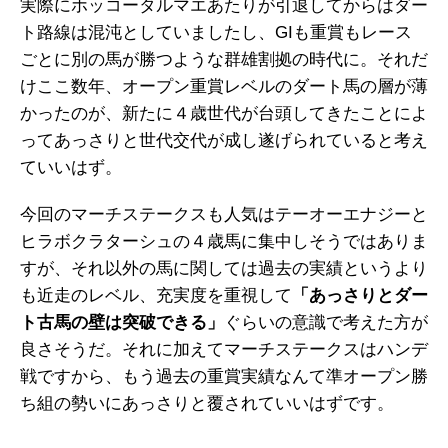
実際にホッコータルマエあたりが引退してからはダー
ト路線は混沌としていましたし、GIも重賞もレース
ごとに別の馬が勝つような群雄割拠の時代に。それだ
けここ数年、オープン重賞レベルのダート馬の層が薄
かったのが、新たに４歳世代が台頭してきたことによ
ってあっさりと世代交代が成し遂げられていると考え
ていいはず。
今回のマーチステークスも人気はテーオーエナジーと
ヒラボクラターシュの４歳馬に集中しそうではありま
すが、それ以外の馬に関しては過去の実績というより
も近走のレベル、充実度を重視して
「あっさりとダー
ト古馬の壁は突破できる」
ぐらいの意識で考えた方が
良さそうだ。それに加えてマーチステークスはハンデ
戦ですから、もう過去の重賞実績なんて準オープン勝
ち組の勢いにあっさりと覆されていいはずです。