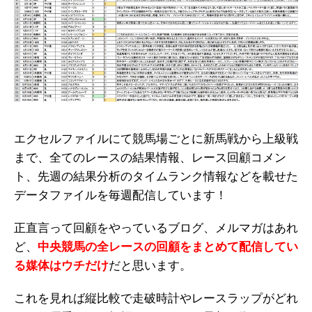
エクセルファイルにて競馬場ごとに新馬戦から上級戦
まで、全てのレースの結果情報、レース回顧コメン
ト、先週の結果分析のタイムランク情報などを載せた
データファイルを毎週配信しています！
正直言って回顧をやっているブログ、メルマガはあれ
ど、
中央競馬の全レースの回顧をまとめて配信してい
る媒体はウチだけ
だと思います。
これを見れば縦比較で走破時計やレースラップがどれ