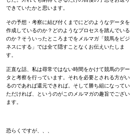
できていたかと思います。
その予想・考察に結び付くまでにどのようなデータを
作成しているのか？どのようなプロセスを踏んでいる
のか？そういったところまでをメルマガ「競馬をビジ
ネスにする」では全て隠すことなくお伝えいたしま
す。
正直な話、私は尋常ではない時間をかけて競馬のデー
タと考察を行っています。それを必要とされる方がい
るのであれば還元できれば。そして勝ち組になってい
ただければ、というのがこのメルマガの趣旨でござい
ます。
恐らくですが、、、