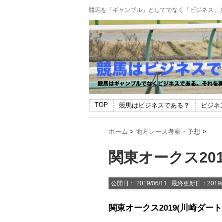
競馬を「ギャンブル」としてでなく「ビジネス」
TOP
競馬はビジネスである？
ビジネ
ホーム
>
地方レース考察・予想
>
関東オークス20
公開日：
2019/06/11
: 最終更新日：2019/
関東オークス2019(川崎ダート