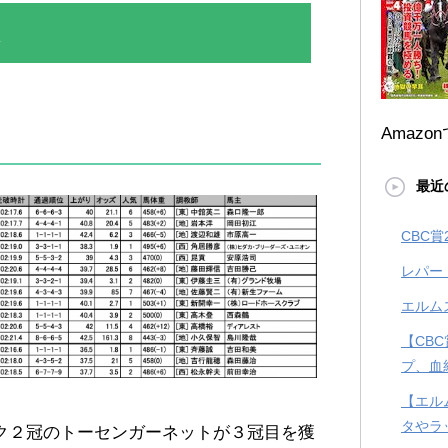
Amaz
最近
CBC賞
レパー
エルム
【CB
プ、血
【エル
タやラ
ク２冠のトーセンガーネットが３冠目を獲