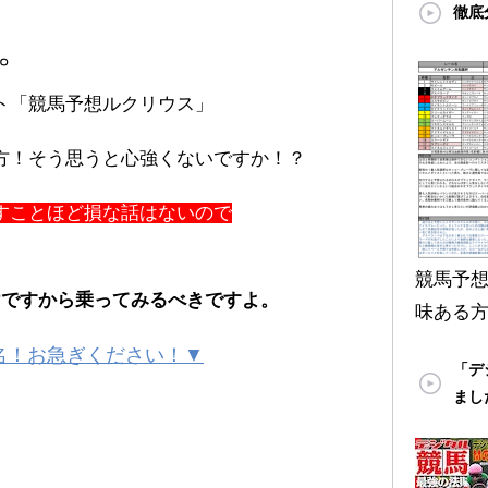
徹底
。
ト「競馬予想ルクリウス」
方！そう思うと心強くないですか！？
すことほど損な話はないので
競馬予
けですから乗ってみるべきですよ。
味ある
名！お急ぎください！▼
「デ
まし