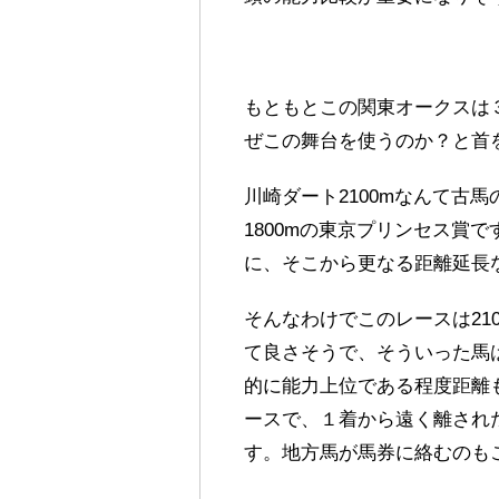
もともとこの関東オークスは
ぜこの舞台を使うのか？と首
川崎ダート2100mなんて古
1800mの東京プリンセス賞
に、そこから更なる距離延長
そんなわけでこのレースは21
て良さそうで、そういった馬
的に能力上位である程度距離
ースで、１着から遠く離され
す。地方馬が馬券に絡むのも