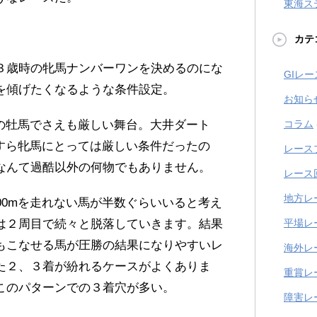
東海ス
カテ
３歳時の牝馬ナンバーワンを決めるのにな
GIレ
を傾げたくなるような条件設定。
お知ら
コラム
馬の牡馬でさえも厳しい舞台。大井ダート
ですら牝馬にとっては厳しい条件だったの
レース
なんて過酷以外の何物でもありません。
レース
地方レ
00mを走れない馬が半数ぐらいいると考え
平場レ
は２周目で続々と脱落していきます。結果
もこなせる馬が圧勝の結果になりやすいレ
海外レ
た２、３着が紛れるケースがよくありま
重賞レ
このパターンでの３着穴が多い。
障害レ