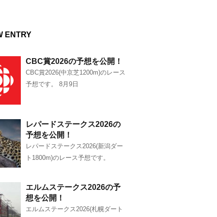
W ENTRY
CBC賞2026の予想を公開！
CBC賞2026(中京芝1200m)のレース
予想です。 8月9日
レパードステークス2026の
予想を公開！
レパードステークス2026(新潟ダー
ト1800m)のレース予想です。
エルムステークス2026の予
想を公開！
エルムステークス2026(札幌ダート