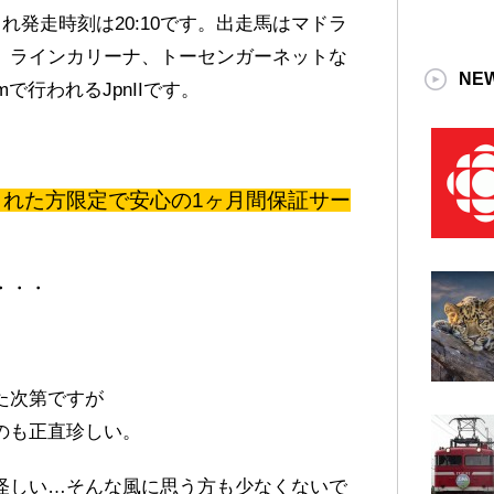
れ発走時刻は20:10です。出走馬はマドラ
、ラインカリーナ、トーセンガーネットな
NE
で行われるJpnIIです。
てされた方限定で安心の1ヶ月間保証サー
・・・
。
た次第ですが
のも正直珍しい。
怪しい…そんな風に思う方も少なくないで