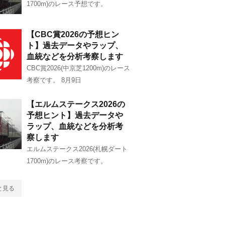
1700m)のレース予想です。
【CBC賞2026の予想ヒン
ト】過去データやラップ、
血統などを分析考察します
CBC賞2026(中京芝1200m)のレース
考察です。 8月9日
【エルムステークス2026の
予想ヒント】過去データや
ラップ、血統などを分析考
察します
エルムステークス2026(札幌ダート
1700m)のレース考察です。
と見る