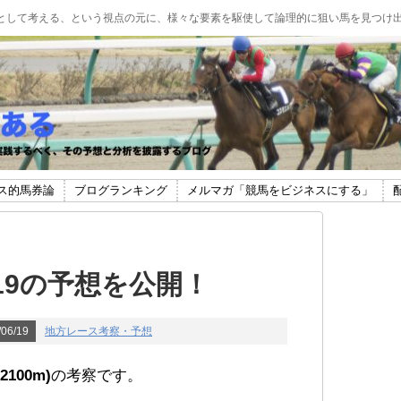
として考える、という視点の元に、様々な要素を駆使して論理的に狙い馬を見つけ
ス的馬券論
ブログランキング
メルマガ「競馬をビジネスにする」
19の予想を公開！
06/19
地方レース考察・予想
21
00m)
の考察です。