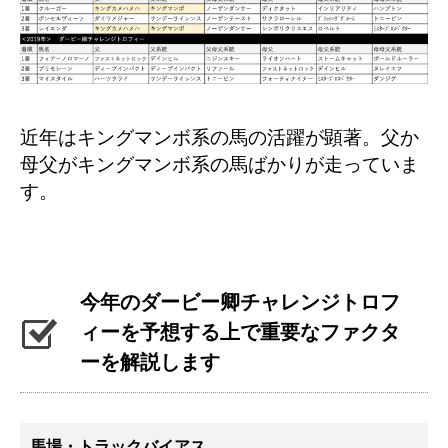
近年はキングマンボ系の馬の活躍が顕著。父か
母父がキングマンボ系の馬ばかりが走っていま
す。
今年のダービー卿チャレンジトロフ
ィーを予想する上で重要なファクタ
ーを解説します
馬場・トラックバイアス