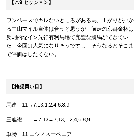
【△9 セッション】
ワンペースでキレないところがある馬。上がりが掛か
る中山マイル自体は合うと思うが、前走の京都金杯は
反則的なイン先行有利馬場で完璧な競馬ができてい
た。今回は人気になりそうですし、そうなるとそこま
で評価はしたくない。
【推奨買い目】
馬連 11→7,13,1,2,4,6,8,9
三連複 11→7,13→7,13,1,2,4,6,8,9
単勝 11 ニシノスーベニア