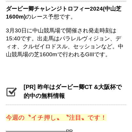
ダービー卿チャレンジトロフィー2024(中山芝
1600m)
のレース予想です。
3月30日に中山競馬場で開催され発走時刻は
15:40です。出走馬はパラレルヴィジョン、デ
ィオ、クルゼイロドスル、セッションなど。中
山競馬場の芝1600mで行われるGIIIです。
[PR] 昨年はダービー卿CT &大阪杯で
的中の無料情報
今週の〝イチ押し〟〝注目〟です！
━━━━━━━━━━━━PR