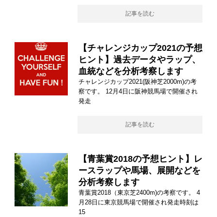
記事を読む
【チャレンジカップ2021の予想
ヒント】過去データやラップ、
血統などを分析考察します
チャレンジカップ2021(阪神芝2000m)の考
察です。 12月4日に阪神競馬場で開催され
発走
記事を読む
【青葉賞2018の予想ヒント】レ
ースラップや馬場、展開などを
分析考察します
青葉賞2018（東京芝2400m)の考察です。 4
月28日に東京競馬場で開催され発走時刻は
15