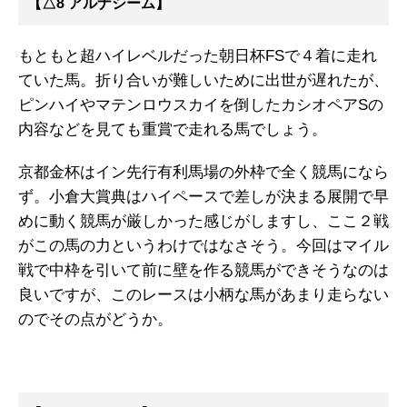
【△8 アルナシーム】
もともと超ハイレベルだった朝日杯FSで４着に走れ
ていた馬。折り合いが難しいために出世が遅れたが、
ピンハイやマテンロウスカイを倒したカシオペアSの
内容などを見ても重賞で走れる馬でしょう。
京都金杯はイン先行有利馬場の外枠で全く競馬になら
ず。小倉大賞典はハイペースで差しが決まる展開で早
めに動く競馬が厳しかった感じがしますし、ここ２戦
がこの馬の力というわけではなさそう。今回はマイル
戦で中枠を引いて前に壁を作る競馬ができそうなのは
良いですが、このレースは小柄な馬があまり走らない
のでその点がどうか。