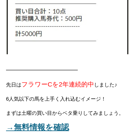
━━━━━━━━━━━━━━
フラワーCを2年連続的中
先日は
しました♪
6人気以下の馬を上手く入れ込むイメージ！
まずは土曜の買い目からベタ乗りしてみましょう。
→無料情報を確認