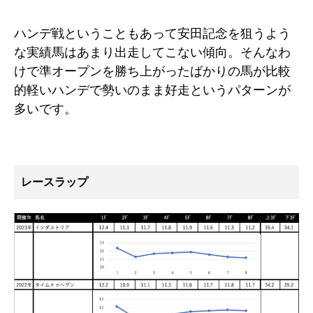
ハンデ戦ということもあって安田記念を狙うよう
な実績馬はあまり出走してこない傾向。そんなわ
けで準オープンを勝ち上がったばかりの馬が比較
的軽いハンデで勢いのまま好走というパターンが
多いです。
レースラップ