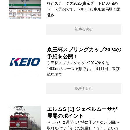
根岸ステークス2025(東京ダート1400m)の
レース予想です。 2月2日に東京競馬場で開
催さ
記事を読む
京王杯スプリングカップ2024の
予想を公開！
京王杯スプリングカップ2024(東京芝
1400m)のレース予想です。 5月11日に東京
競馬場で
記事を読む
エルムS [1] ジェベルムーサが
展開のポイント
ちょっと２週間ほど特に予定もない期間が
取れたので「そうだ減量しよう！」という