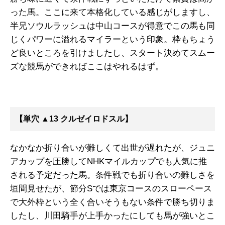
った馬。ここに来て本格化している感じがしますし、
半兄ソウルラッシュは中山コースが得意でこの馬も同
じくパワーに溢れるマイラーという印象。枠もちょう
ど良いところを引けましたし、スタート決めてスムー
ズな競馬ができればここはやれるはず。
【単穴 ▲13 クルゼイロドスル】
なかなか折り合いが難しくて出世が遅れたが、ジュニ
アカップを圧勝してNHKマイルカップでも人気に推
される予定だった馬。条件戦でも折り合いの難しさを
垣間見せたが、節分Sでは東京コースのスローペース
で大外枠という全く合いそうもない条件で勝ち切りま
したし、川田騎手が上手かったにしても馬が強いとこ