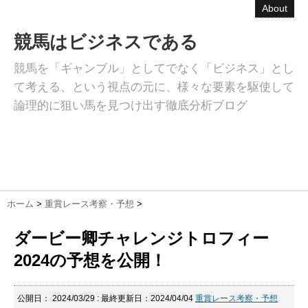
About
競馬はビジネスである
競馬を「ギャンブル」としてでなく「ビジネス」とし
て考える、という視点の元に、様々な要素を駆使して
論理的に狙い馬を見つけ出す徹底分析ブログ
ホーム
>
重賞レース考察・予想
>
ダービー卿チャレンジトロフィー
2024の予想を公開！
公開日：
2024/03/29
: 最終更新日：2024/04/04
重賞レース考察・予想