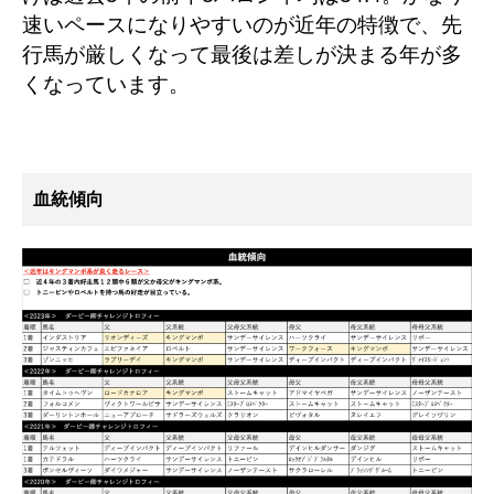
速いペースになりやすいのが近年の特徴で、先
行馬が厳しくなって最後は差しが決まる年が多
くなっています。
血統傾向