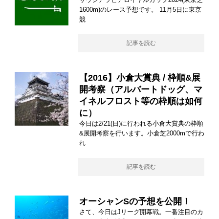
1600m)のレース予想です。 11月5日に東京
競
記事を読む
【2016】小倉大賞典 / 枠順&展
開考察（アルバートドッグ、マ
イネルフロスト等の枠順は如何
に）
今日は2/21(日)に行われる小倉大賞典の枠順
&展開考察を行います。小倉芝2000mで行わ
れ
記事を読む
オーシャンSの予想を公開！
さて、今日はJリーグ開幕戦。一番注目のカ