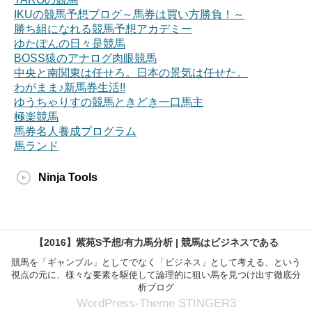
IKUの競馬予想ブログ～馬券は買い方勝負！～
勝ち組になれる競馬予想アカデミー
ゆたぽんの日々是競馬
BOSS猿のアナログ肉眼競馬
中央と南関東は任せろ。日本の景気は任せた。
わがまま♪新馬券生活!!
ゆうちゃりすの競馬ときどき一口馬主
極楽競馬
馬券名人養成プログラム
馬ランド
Ninja Tools
【2016】紫苑S予想/有力馬分析 | 競馬はビジネスである
競馬を「ギャンブル」としてでなく「ビジネス」として考える、という
視点の元に、様々な要素を駆使して論理的に狙い馬を見つけ出す徹底分
析ブログ
WordPress-Theme STINGER3