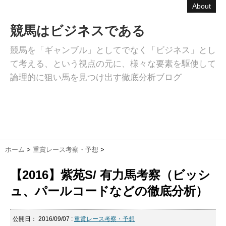
About
競馬はビジネスである
競馬を「ギャンブル」としてでなく「ビジネス」とし
て考える、という視点の元に、様々な要素を駆使して
論理的に狙い馬を見つけ出す徹底分析ブログ
ホーム
>
重賞レース考察・予想
>
【2016】紫苑S/ 有力馬考察（ビッシ
ュ、パールコードなどの徹底分析）
公開日：
2016/09/07
:
重賞レース考察・予想