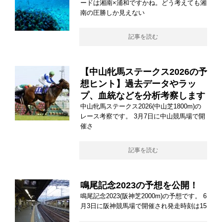
ードは湘南×浦和ですかね。どう考えても湘
南の圧勝しか見えない
記事を読む
【中山牝馬ステークス2026の予
想ヒント】過去データやラッ
プ、血統などを分析考察します
中山牝馬ステークス2026(中山芝1800m)の
レース考察です。 3月7日に中山競馬場で開
催さ
記事を読む
鳴尾記念2023の予想を公開！
鳴尾記念2023(阪神芝2000m)の予想です。 6
月3日に阪神競馬場で開催され発走時刻は15