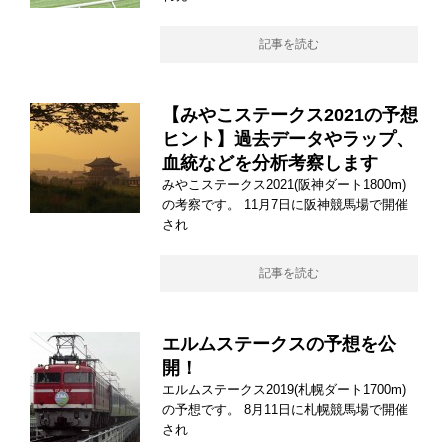
記事を読む
【みやこステークス2021の予想
ヒント】過去データやラップ、
血統などを分析考察します
みやこステークス2021(阪神ダート1800m)
の考察です。 11月7日に阪神競馬場で開催
され
記事を読む
エルムステークスの予想を公
開！
エルムステークス2019(札幌ダート1700m)
の予想です。 8月11日に札幌競馬場で開催
され