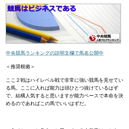
中央競馬ランキングの説明文欄で馬名公開中
＜推奨根拠＞
ここ２戦はハイレベル戦で非常に強い競馬を見せてい
る馬。ここに入れば能力は頭ひとつ抜けているはず
で、結構人気すると思いますが能力ベースで本命を決
めるのであればこの馬でいいはずだ。