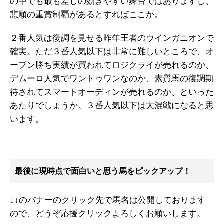
の中でも最も差しの効きやすい舞台ではありますし、
悲願の重賞制覇があるとすればここか。
２番人気は復調を見せる昨年王者のウインガニオンで
確実。ただ３番人気以下は非常に難しいところで、オ
ープン勝ち実績が買われてロジクライが売れるのか、
デムーロ人気でワントゥワンなのか、素質馬の復調期
待されてスマートオーディンが売れるのか、といった
あたりでしょうか。３番人気以下は大混戦になると思
います。
最後に現時点で面白いと思う馬をピックアップ！
↓↓のバナーのクリック先で馬名は公開しております
ので、どうぞ応援クリックよろしくお願いします。