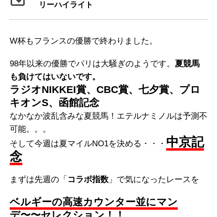
リーハイライト
W杯もフランスの優勝で終わりました。
98年以来の優勝でパリは大騒ぎのようです。
夏競馬
も負けてはいないです。
ラジオNIKKEI賞、CBC賞、七夕賞、プロ
キオンS、函館記念
なかなか波乱含みな夏競馬！エテルナミノルは予測不
可能。。。
中京記
そして今週は夏マイルNO1を決める・・・
念
まずは先週の「
コラボ指数
」で気になったレースを
ベルギーの高速カウンター並にマン
デ〜〜セレクション！！