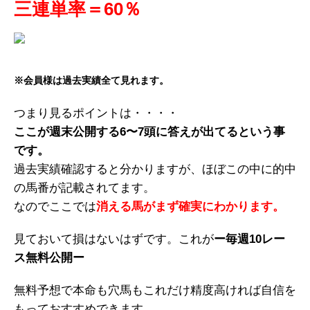
三連単率＝60％
※会員様は過去実績全て見れます。
つまり見るポイントは・・・・
ここが週末公開する6〜7頭に答えが出てるという事
です。
過去実績確認すると分かりますが、ほぼこの中に的中
の馬番が記載されてます。
なのでここでは
消える馬がまず確実にわかります。
見ておいて損はないはずです。これが
ー毎週10レー
ス無料公開ー
無料予想で本命も穴馬もこれだけ精度高ければ自信を
もっておすすめできます。