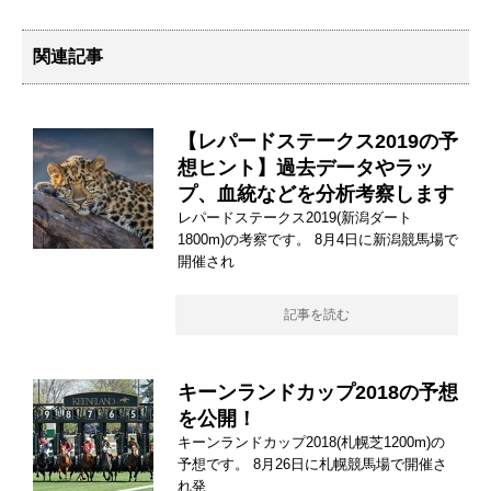
関連記事
【レパードステークス2019の予
想ヒント】過去データやラッ
プ、血統などを分析考察します
レパードステークス2019(新潟ダート
1800m)の考察です。 8月4日に新潟競馬場で
開催され
記事を読む
キーンランドカップ2018の予想
を公開！
キーンランドカップ2018(札幌芝1200m)の
予想です。 8月26日に札幌競馬場で開催さ
れ発