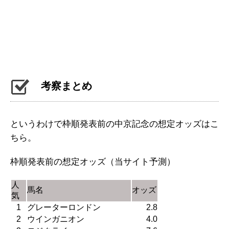
考察まとめ
というわけで枠順発表前の中京記念の想定オッズはこ
ちら。
枠順発表前の想定オッズ（当サイト予測）
人
馬名
オッズ
気
1
グレーターロンドン
2.8
2
ウインガニオン
4.0