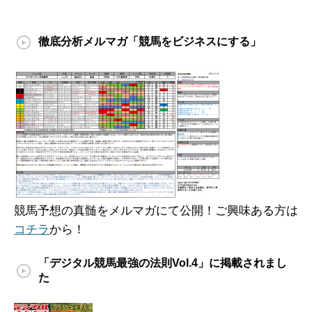
徹底分析メルマガ「競馬をビジネスにする」
競馬予想の真髄をメルマガにて公開！ご興味ある方は
コチラ
から！
「デジタル競馬最強の法則Vol.4」に掲載されまし
た