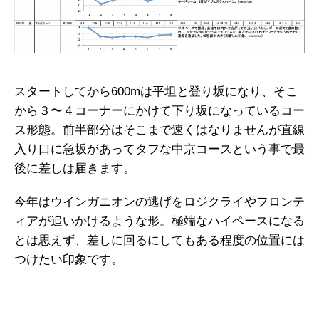
スタートしてから600mは平坦と登り坂になり、そこ
から３〜４コーナーにかけて下り坂になっているコー
ス形態。前半部分はそこまで速くはなりませんが直線
入り口に急坂があってタフな中京コースという事で最
後に差しは届きます。
今年はウインガニオンの逃げをロジクライやフロンテ
ィアが追いかけるような形。極端なハイペースになる
とは思えず、差しに回るにしてもある程度の位置には
つけたい印象です。