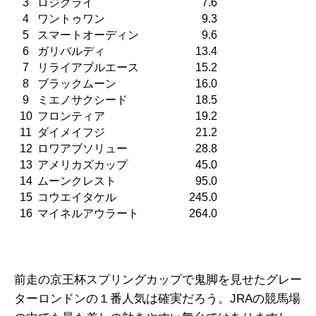
3
ロジクライ
7.6
4
ワントゥワン
9.3
5
スマートオーディン
9.6
6
ガリバルディ
13.4
7
リライアブルエース
15.2
8
ブラックムーン
16.0
9
ミエノサクシード
18.5
10
フロンティア
19.2
11
ダイメイフジ
21.2
12
ロワアブソリュー
28.8
13
アメリカズカップ
45.0
14
ムーンクレスト
95.0
15
コウエイタケル
245.0
16
マイネルアウラート
264.0
前走の京王杯スプリングカップで鬼脚を見せたグレー
ターロンドンの１番人気は確実だろう。JRAの競馬場