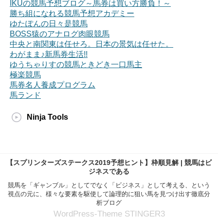
IKUの競馬予想ブログ～馬券は買い方勝負！～
勝ち組になれる競馬予想アカデミー
ゆたぽんの日々是競馬
BOSS猿のアナログ肉眼競馬
中央と南関東は任せろ。日本の景気は任せた。
わがまま♪新馬券生活!!
ゆうちゃりすの競馬ときどき一口馬主
極楽競馬
馬券名人養成プログラム
馬ランド
Ninja Tools
【スプリンターズステークス2019予想ヒント】枠順見解 | 競馬はビ
ジネスである
競馬を「ギャンブル」としてでなく「ビジネス」として考える、という
視点の元に、様々な要素を駆使して論理的に狙い馬を見つけ出す徹底分
析ブログ
WordPress-Theme STINGER3