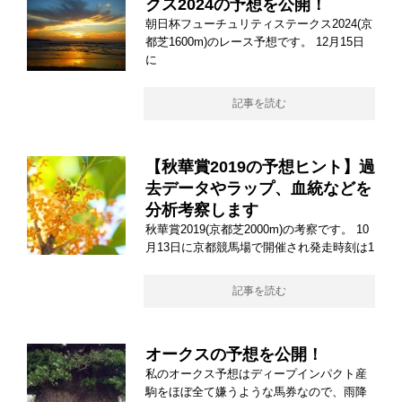
クス2024の予想を公開！
朝日杯フューチュリティステークス2024(京
都芝1600m)のレース予想です。 12月15日
に
記事を読む
【秋華賞2019の予想ヒント】過
去データやラップ、血統などを
分析考察します
秋華賞2019(京都芝2000m)の考察です。 10
月13日に京都競馬場で開催され発走時刻は1
記事を読む
オークスの予想を公開！
私のオークス予想はディープインパクト産
駒をほぼ全て嫌うような馬券なので、雨降