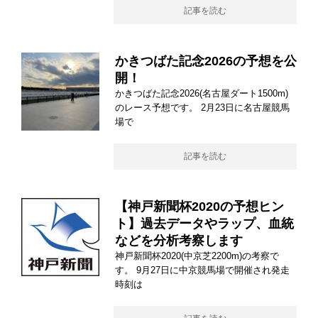
記事を読む
かきつばた記念2026の予想を公
開！
かきつばた記念2026(名古屋ダート1500m)
のレース予想です。 2月23日に名古屋競馬
場で
記事を読む
【神戸新聞杯2020の予想ヒン
ト】過去データやラップ、血統
などを分析考察します
神戸新聞杯2020(中京芝2200m)の考察で
す。 9月27日に中京競馬場で開催され発走
時刻は