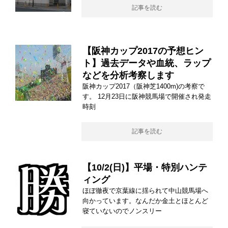
記事を読む
【阪神カップ2017の予想ヒン
ト】過去データや血統、ラップ
などを分析考察します
阪神カップ2017（阪神芝1400m)の考察で
す。 12月23日に阪神競馬場で開催され発走
時刻
記事を読む
【10/2(日)】平場・特別ハンテ
ィング
ほぼ徹夜で京葉線に揺られて中山競馬場へ
向かっています。なんだか金土とほとんど
寝ていないのでノンスリー