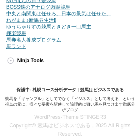
ゆたぽんの日々是競馬
BOSS猿のアナログ肉眼競馬
中央と南関東は任せろ。日本の景気は任せた。
わがまま♪新馬券生活!!
ゆうちゃりすの競馬ときどき一口馬主
極楽競馬
馬券名人養成プログラム
馬ランド
Ninja Tools
保護中: 札幌コース分析データ | 競馬はビジネスである
競馬を「ギャンブル」としてでなく「ビジネス」として考える、という
視点の元に、様々な要素を駆使して論理的に狙い馬を見つけ出す徹底分
析ブログ
WordPress-Theme STINGER3
Copyright© 競馬はビジネスである , 2025 All Rights
Reserved.