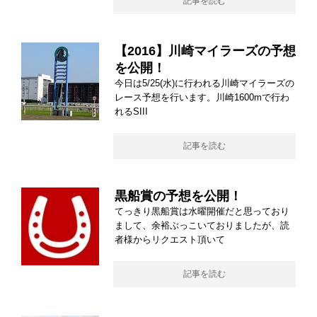
記事を読む
【2016】川崎マイラーズの予想
を公開！
今日は5/25(水)に行われる川崎マイラーズの
レース予想を行います。川崎1600mで行わ
れるSIII
記事を読む
黒船賞の予想を公開！
てっきり黒船賞は水曜開催だと思っており
まして、余裕ぶっこいておりましたが、読
者様からリクエスト頂いて
記事を読む