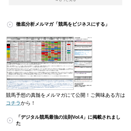
徹底分析メルマガ「競馬をビジネスにする」
競馬予想の真髄をメルマガにて公開！ご興味ある方は
コチラ
から！
「デジタル競馬最強の法則Vol.4」に掲載されまし
た