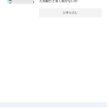
た回顧だと長く続かないの
記事を読む