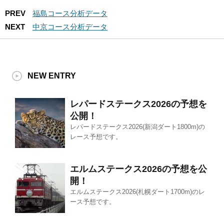
PREV
福島コース分析データ
NEXT
中京コース分析データ
NEW ENTRY
レパードステークス2026の予想を
公開！
レパードステークス2026(新潟ダート1800m)の
レース予想です。
エルムステークス2026の予想を公
開！
エルムステークス2026(札幌ダート1700m)のレ
ース予想です。