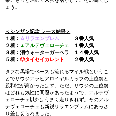
乗。もっと溜めて末脚を活かしてこその馬でし
ょう。
＜シンザン記念 レース結果＞
１着：
☆リラエンブレム
３
番
人気
２着：
▲アルテヴェローチェ
１
番人気
３着：消ウォーターガーベラ １４番人気
５着：
◎タイセイカレント
２番人気
タフな馬場でペースも流れるマイル戦というこ
とでサウジアラビアロイヤルカップの上位勢と
親和性が高かったはず
。ただ、サウジの上位勢
はどれも気性に問題があったようで、アルテヴ
ェローチェ以外はうまく走りきれず。そのアル
テヴェローチェも新鋭リラエンブレムにあっさ
り差し切られました。