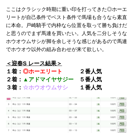
ここはクラシック時期に重い印を打ってきた◎ホーエ
リートが自己条件でベスト条件で馬場も合うなら素直
に本命。戸崎騎手で内枠なら位置を取って勝ち負けだ
と思うのでまず馬連を買いたい。人気を二分しそうな
ホウオウムサシが脚を余しそうな感じがあるので馬連
でホウオウ以外の組み合わせが来て欲しい。
＜迎春S レース結果＞
１着：
◎ホーエリート
２
番
人気
２着：
▲アドマイヤサジー
５
番人気
３着：
☆ホウオウムサシ
１番人気