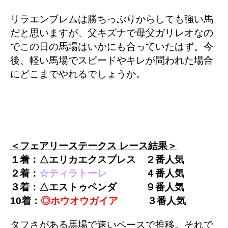
リラエンブレムは勝ちっぷりからしても強い馬
だと思いますが、父キズナで母父ガリレオなの
でこの日の馬場はいかにも合っていたはず。今
後、軽い馬場でスピードやキレが問われた場合
にどこまでやれるでしょうか。
＜フェアリーステークス レース結果＞
１着：△エリカエクスプレス ２
番
人気
２着：
☆ティラトーレ
４
番人気
３着：△エストゥペンダ ９番人気
10着：
◎ホウオウガイア
３番人気
タフさがある馬場で速いペースで推移
。それで