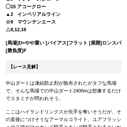
◯15 アコークロー
▲2 インペリアルライン
☆9 マウンテンエース
△8,12,16
[馬場]D=やや重い [バイアス]フラット [展開]ロンスパ
[勝負度]F
【レース見解】
中山ダートは凍結防止剤が散布されたがタフな馬場
で、そんな馬場での中山ダート2400mは想像するだけ
でスタミナが問われそう。
ここはハイランドリンクスが先手を奪いそうだが、そ
の直後につけそうなアーマルコライト、ユアフラッシ