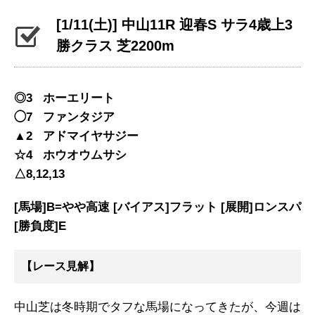
[1/11(土)] 中山11R 迎春S サラ4歳上3
勝クラス 芝2200m
◎3 ホーエリート
◯7 ファンタジア
▲2 アドマイヤサジー
☆4 ホウオウムサシ
△8,12,13
[馬場]B=やや高速 [バイアス]フラット [展開]ロンスパ
[勝負度]E
【レース見解】
中山芝は冬時期でタフな馬場になってきたが、今週は