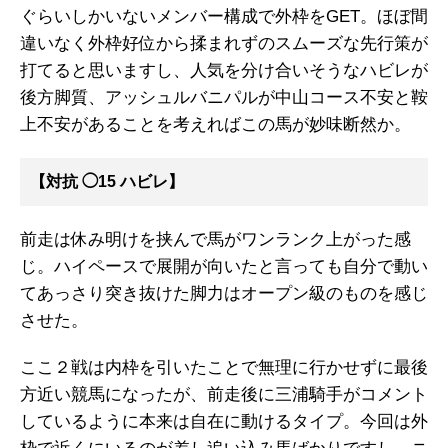
ぐらいしかいないメンバー構成で外枠をGET。ほぼ間
違いなく外枠好位から揉まれずのスムーズな先行策が
打てると思いますし、人気を分け合いそうなハビレが
後方脚質、アッシュルバニパルが中山コース不安と鞍
上不安があることを考えればこの馬が妙味断然か。
【対抗 ◯15 ハビレ】
前走は休み明けを挟んで馬がワンランク上がった感
じ。ハイペースで展開が向いたと言っても自分で動い
てあっさり突き抜けた脚力はオープン級のものを感じ
させた。
ここ２戦は内枠を引いたことで無理に行かせずに最後
方近い競馬になったが、前走後に三浦騎手がコメント
しているように本来は自在に動けるタイプ。今回は外