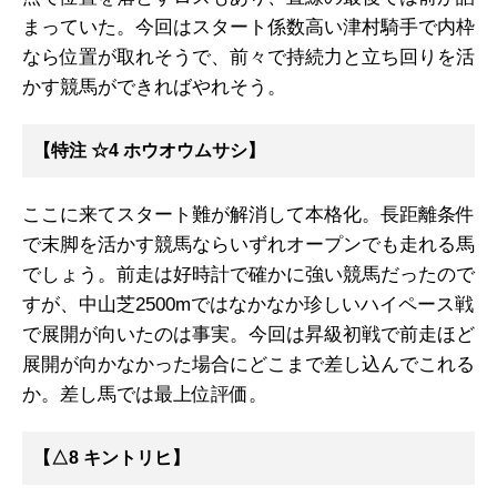
まっていた。今回はスタート係数高い津村騎手で内枠
なら位置が取れそうで、前々で持続力と立ち回りを活
かす競馬ができればやれそう。
【特注 ☆4 ホウオウムサシ】
ここに来てスタート難が解消して本格化。長距離条件
で末脚を活かす競馬ならいずれオープンでも走れる馬
でしょう。前走は好時計で確かに強い競馬だったので
すが、中山芝2500mではなかなか珍しいハイペース戦
で展開が向いたのは事実。今回は昇級初戦で前走ほど
展開が向かなかった場合にどこまで差し込んでこれる
か。差し馬では最上位評価。
【△8 キントリヒ】