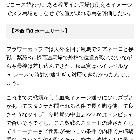
Cコース替わり。ある程度イン馬場は使えるイメージ
でタフ馬場もこなせて位置が取れる馬を評価したい。
【本命 ◎3 ホーエリート】
フラワーカップでは大外を回す競馬でミアネーロと接
戦。紫苑Sも超高速馬場で外枠で位置が取れないなが
らも最後は差し込んできた。秋華賞はハイレベルな
G1レースで時計が速すぎて対応できなかったんでし
ょう。
これまでの戦績からも血統イメージ通りに少しズブさ
があってスタミナが問われる条件で長く脚を使って良
さそうなタイプ。冬時期の中山芝2200mはドンピシャ
で合いそうですし、ここ数戦のスタートの速さからし
て１コーナーまで距離が長いこの条件で内枠で戸崎騎
手ならスッと好位が取れそう。能力、適性ともに最上