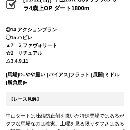
ラ4歳上OP ダート1800m
◎14 アクションプラン
◯15 ハビレ
▲7 ミファヴォリート
☆2 リチュアル
△3,4,9,11
[馬場]D=やや重い [バイアス]フラット [展開]ミドル
[勝負度]E
【レース見解】
中山ダートは凍結防止剤を撒いた特殊馬場ではあるが
タフな馬場なのは確実。土曜を見る限りタフさはある