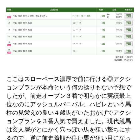
ここはスローペース濃厚で前に行ける◎アクシ
ョンプランが本命という何の捻りもない予想で
したが、前走オープン３着で明らかに実績最上
位なのにアッシュルバニパル、ハビレという馬
柱の見栄えの良い４歳馬がいたおかげでアクシ
ョンプランを３番人気で買えました。現代競馬
は玄人層がとにかく穴っぽい馬を狙い撃ちにす
るので、逆に前走着順が良い馬が狙い目になっ