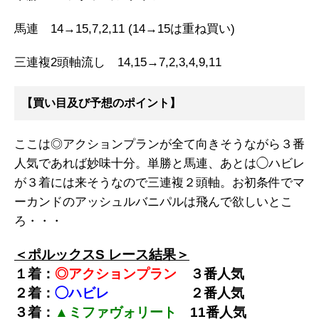
馬連 14→15,7,2,11 (14→15は重ね買い)
三連複2頭軸流し 14,15→7,2,3,4,9,11
【買い目及び予想のポイント】
ここは◎アクションプランが全て向きそうながら３番
人気であれば妙味十分。単勝と馬連、あとは◯ハビレ
が３着には来そうなので三連複２頭軸。お初条件でマ
ーカンドのアッシュルバニパルは飛んで欲しいとこ
ろ・・・
＜ポルックスS レース結果＞
１着：
◎アクションプラン
３
番
人気
２着：
◯ハビレ
２
番人気
３着：
▲ミファヴォリート
11番人気