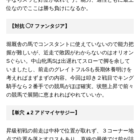
位なのでここは勝ち負けになるか。
【対抗 ◯7 ファンタジア】
堀厩舎の馬でコンスタントに使えていないので能力把
握が難しいが、近走で敗因がわからないのはオリオン
Sぐらい。中山牝馬Sは出遅れてスローで脚を余して
いましたし、前走のグレイトフルSも長期休養明けを
考えればまずまずの内容。今回は叩き２戦目でキング
騎手なら２番手での競馬がほぼ確実。状態上昇で前々
の競馬で展開に恵まれればやれていいか。
【単穴 ▲2 アドマイヤサジー】
昇級初戦の前走は中枠で位置が取れず、３コーナー地
点で位置を落とすロスもあり、直線の最後では前が詰