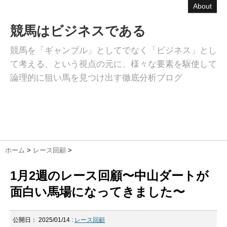
About
競馬はビジネスである
競馬を「ギャンブル」としてでなく「ビジネス」とし
て考える、という視点の元に、様々な要素を駆使して
論理的に狙い馬を見つけ出す徹底分析ブログ
ホーム
>
レース回顧
>
1月2週のレース回顧〜中山ダートが
面白い馬場になってきました〜
公開日：
2025/01/14
:
レース回顧