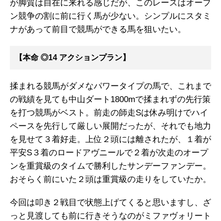
が脚質は自在に来れる感じだが、このレースはオープ
ン競争の割に前に行く馬が少ない。シンプルにスタミ
ナがあって前目で競馬ができる馬を狙いたい。
【本命 ◎14 アクションプラン】
揉まれる競馬がダメなパワータイプの馬で、これまで
の戦績を見ても中山ダート1800mで揉まれずの先行策
を打つ競馬がベスト。前走の師走Sは休み明けでハイ
ペースを先行して厳しい展開だったが、それでも地力
を見せて３着好走。上位２頭には離されたが、１着が
平安S３着のロードアヴニールで２着が次走のオープ
ンを重賞級のタイムで勝利したサンデーファンデー。
おそらく前にいた２頭は重賞級の走りをしていたか。
今回は叩き２戦目で状態上げてくると思いますし、ざ
っと見渡しても前に行きそうなのがミファヴォリート