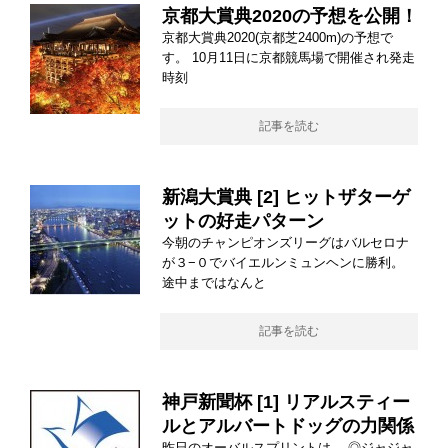
京都大賞典2020の予想を公開！
京都大賞典2020(京都芝2400m)の予想で
す。 10月11日に京都競馬場で開催され発走
時刻
記事を読む
新潟大賞典 [2] ヒットザターゲ
ットの好走パターン
今朝のチャンピオンズリーグはバルセロナ
が３−０でバイエルンミュンヘンに勝利。
途中まではなんと
記事を読む
神戸新聞杯 [1] リアルスティー
ルとアルバートドッグの力関係
昨日のオーバルスプリントは、 ◎ジャジャ