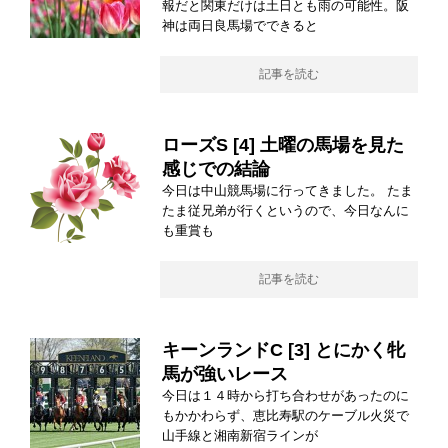
報だと関東だけは土日とも雨の可能性。阪
神は両日良馬場でできると
記事を読む
ローズS [4] 土曜の馬場を見た
感じでの結論
今日は中山競馬場に行ってきました。 たま
たま従兄弟が行くというので、今日なんに
も重賞も
記事を読む
キーンランドC [3] とにかく牝
馬が強いレース
今日は１４時から打ち合わせがあったのに
もかかわらず、恵比寿駅のケーブル火災で
山手線と湘南新宿ラインが