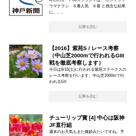
ウマナラシ ６番人気 ６着 と残念な結果
に。。。
記事を読む
【2016】紫苑S / レース考察
（中山芝2000mで行われるGIII
戦を徹底考察します）
今日は9/10(土)に行われる紫苑ステークスの
レース考察を行います。中山芝2000mで行
われるGII
記事を読む
チューリップ賞 [4] 中心は阪神
JF直行組
週末のお天気もまた微妙みたいですね。予