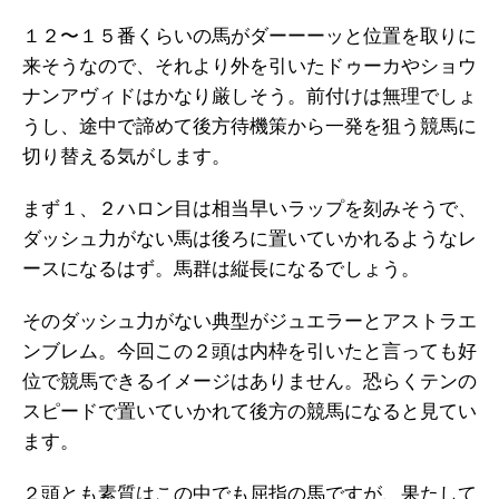
１２〜１５番くらいの馬がダーーーッと位置を取りに
来そうなので、それより外を引いたドゥーカやショウ
ナンアヴィドはかなり厳しそう。前付けは無理でしょ
うし、途中で諦めて後方待機策から一発を狙う競馬に
切り替える気がします。
まず１、２ハロン目は相当早いラップを刻みそうで、
ダッシュ力がない馬は後ろに置いていかれるようなレ
ースになるはず。馬群は縦長になるでしょう。
そのダッシュ力がない典型がジュエラーとアストラエ
ンブレム。今回この２頭は内枠を引いたと言っても好
位で競馬できるイメージはありません。恐らくテンの
スピードで置いていかれて後方の競馬になると見てい
ます。
２頭とも素質はこの中でも屈指の馬ですが、果たして