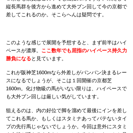
縦長馬群を後方から進めて大外ブン回して今の京都で
差してこれるのか。そこらへんは疑問です。
このような感じで展開を予想すると、まず前半はハイ
ペースが濃厚。
ここ数年でも屈指のハイペース持久力
勝負になる
と見ています。
これが阪神芝1600mなら外差しがバンバン決まるレー
スになるでしょうが、そこは１回開催の京都芝
1600m。化け物級の馬がいない限りは、ハイペースで
も大外ブン回しは厳しい気がしています。
狙えるのは、内の好位で脚を溜めて最後にインを差し
てこれる馬か、もしくはスタミナあってバテないタイ
プの先行馬じゃないでしょうか。今回は意外にスタミ