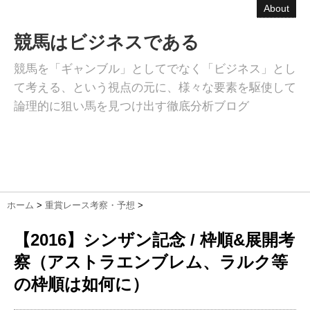
About
競馬はビジネスである
競馬を「ギャンブル」としてでなく「ビジネス」とし
て考える、という視点の元に、様々な要素を駆使して
論理的に狙い馬を見つけ出す徹底分析ブログ
ホーム
>
重賞レース考察・予想
>
【2016】シンザン記念 / 枠順&展開考
察（アストラエンブレム、ラルク等
の枠順は如何に）