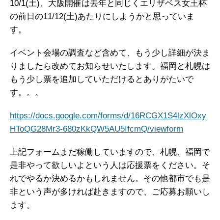
10/1(土)、大阪開催は去年と同じくエリザベス女王杯
の前日の11/12(土)あたりにしようかと思っていま
す。
イベント会場の調査など含めて、もう少し詳細が決ま
りましたら改めてお知らせいたします。福岡と札幌は
もう少し票を追加していただけるとありがたいで
す。。。
https://docs.google.com/forms/d/16RCGX1S4lzXlOxy
HToQG28Mr3-680zKkQW5AU5IfcmQ/viewform
上記フォームまだ稼働していますので、札幌、福岡で
是非やって欲しいよという人は応援票をください。そ
れでやるか決めるかもしれません。その他都市でも是
非という声が多ければ赴きますので、ご応募お願いし
ます。