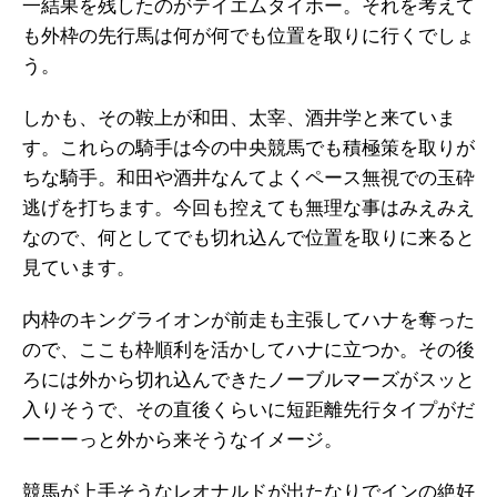
一結果を残したのがテイエムタイホー。それを考えて
も外枠の先行馬は何が何でも位置を取りに行くでしょ
う。
しかも、その鞍上が和田、太宰、酒井学と来ていま
す。これらの騎手は今の中央競馬でも積極策を取りが
ちな騎手。和田や酒井なんてよくペース無視での玉砕
逃げを打ちます。今回も控えても無理な事はみえみえ
なので、何としてでも切れ込んで位置を取りに来ると
見ています。
内枠のキングライオンが前走も主張してハナを奪った
ので、ここも枠順利を活かしてハナに立つか。その後
ろには外から切れ込んできたノーブルマーズがスッと
入りそうで、その直後くらいに短距離先行タイプがだ
ーーーっと外から来そうなイメージ。
競馬が上手そうなレオナルドが出たなりでインの絶好