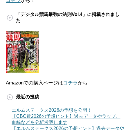
コチラ
から！
「デジタル競馬最強の法則Vol.4」に掲載されまし
た
Amazonでの購入ページは
コチラ
から
最近の投稿
エルムステークス2026の予想を公開！
【CBC賞2026の予想ヒント】過去データやラップ、
血統などを分析考察します
【エルムステークス2026の予想ヒント】過去データや