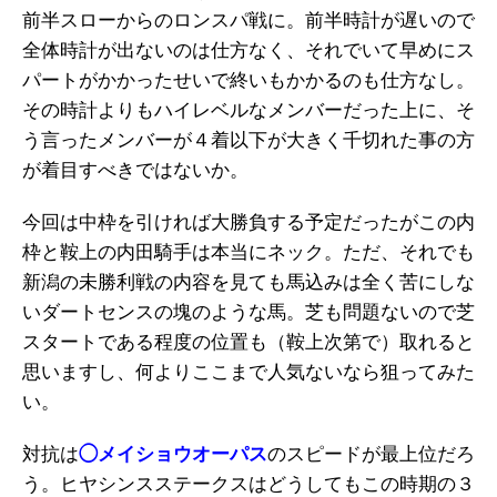
前半スローからのロンスパ戦に。前半時計が遅いので
全体時計が出ないのは仕方なく、それでいて早めにス
パートがかかったせいで終いもかかるのも仕方なし。
その時計よりもハイレベルなメンバーだった上に、そ
う言ったメンバーが４着以下が大きく千切れた事の方
が着目すべきではないか。
今回は中枠を引ければ大勝負する予定だったがこの内
枠と鞍上の内田騎手は本当にネック。ただ、それでも
新潟の未勝利戦の内容を見ても馬込みは全く苦にしな
いダートセンスの塊のような馬。芝も問題ないので芝
スタートである程度の位置も（鞍上次第で）取れると
思いますし、何よりここまで人気ないなら狙ってみた
い。
対抗は
◯メイショウオーパス
のスピードが最上位だろ
う。ヒヤシンスステークスはどうしてもこの時期の３