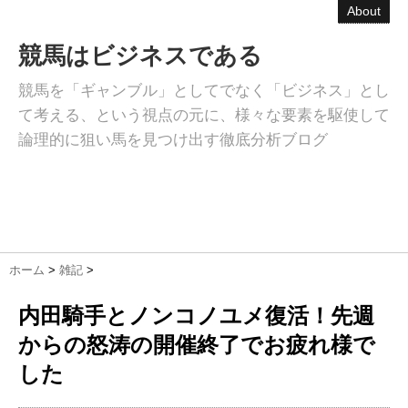
About
競馬はビジネスである
競馬を「ギャンブル」としてでなく「ビジネス」とし
て考える、という視点の元に、様々な要素を駆使して
論理的に狙い馬を見つけ出す徹底分析ブログ
ホーム
>
雑記
>
内田騎手とノンコノユメ復活！先週
からの怒涛の開催終了でお疲れ様で
した