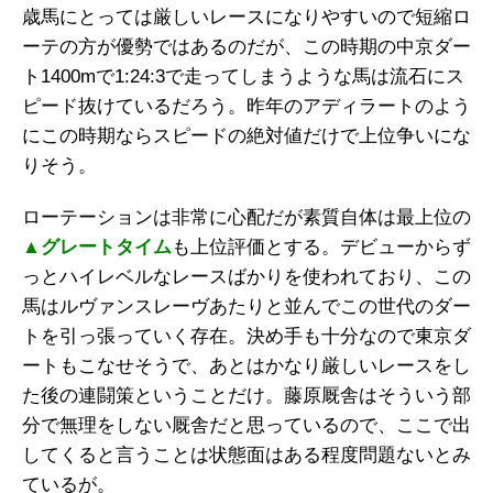
歳馬にとっては厳しいレースになりやすいので短縮ロ
ーテの方が優勢ではあるのだが、この時期の中京ダー
ト1400mで1:24:3で走ってしまうような馬は流石にス
ピード抜けているだろう。昨年のアディラートのよう
にこの時期ならスピードの絶対値だけで上位争いにな
りそう。
ローテーションは非常に心配だが素質自体は最上位の
▲グレートタイム
も上位評価とする。デビューからず
っとハイレベルなレースばかりを使われており、この
馬はルヴァンスレーヴあたりと並んでこの世代のダー
トを引っ張っていく存在。決め手も十分なので東京ダ
ートもこなせそうで、あとはかなり厳しいレースをし
た後の連闘策ということだけ。藤原厩舎はそういう部
分で無理をしない厩舎だと思っているので、ここで出
してくると言うことは状態面はある程度問題ないとみ
ているが。