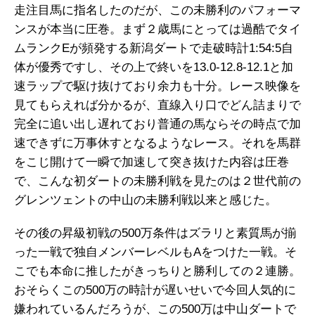
走注目馬に指名したのだが、この未勝利のパフォーマ
ンスが本当に圧巻。まず２歳馬にとっては過酷でタイ
ムランクEが頻発する新潟ダートで走破時計1:54:5自
体が優秀ですし、その上で終いを13.0-12.8-12.1と加
速ラップで駆け抜けており余力も十分。レース映像を
見てもらえれば分かるが、直線入り口でどん詰まりで
完全に追い出し遅れており普通の馬ならその時点で加
速できずに万事休すとなるようなレース。それを馬群
をこじ開けて一瞬で加速して突き抜けた内容は圧巻
で、こんな初ダートの未勝利戦を見たのは２世代前の
グレンツェントの中山の未勝利戦以来と感じた。
その後の昇級初戦の500万条件はズラリと素質馬が揃
った一戦で独自メンバーレベルもAをつけた一戦。そ
こでも本命に推したがきっちりと勝利しての２連勝。
おそらくこの500万の時計が遅いせいで今回人気的に
嫌われているんだろうが、この500万は中山ダートで