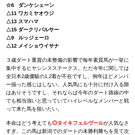
☆6 ダンケシェーン
△11 ワカミヤオウジ
△13 スマハマ
△15 ダークリパルサー
△9 ルッジェーロ
△12 メイショウイサナ
３歳ダート重賞の未整備の影響で毎年素質馬が一挙に
集中するヒヤシンスステークス。ただ今年に関しては
全日本2歳優駿の1,2着が不在ですし、例年ほどメンバ
ー揃った感じはしない。人気馬にも十分に付け入る隙
はありそうですし、それならば今年のダート路線の中
でも相当強いと思っていてハイレベルなメンバーと戦
って来た馬を狙いたい。
本命はどう考えても
◎タイキフェルヴール
が人気なさ
すぎ。この馬は新潟でのダートの未勝利勝ちを見て次