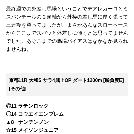
最終週での外差し馬場ということでデアレガーロとミ
スパンテールの２頭軸から外枠の差し馬に厚く張って
三連複を買ってましたが、まさかあんなスローペース
からここまでズバッと外差しに傾くとは思ってません
でした。あそこまでの馬場バイアスはなかなか見られ
ませんね。
京都11R 大和S サラ4歳上OP ダート1200m [勝負度E]
[その他]
◎11 ラテンロック
◯14 コウエイエンブレム
▲8 ナンチンノン
☆15 メイソンジュニア