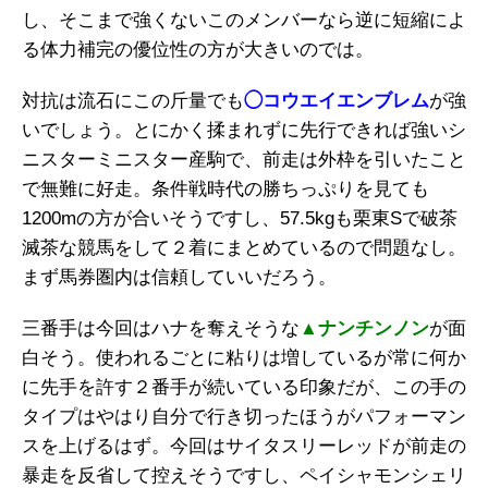
し、そこまで強くないこのメンバーなら逆に短縮によ
る体力補完の優位性の方が大きいのでは。
対抗は流石にこの斤量でも
◯コウエイエンブレム
が強
いでしょう。とにかく揉まれずに先行できれば強いシ
ニスターミニスター産駒で、前走は外枠を引いたこと
で無難に好走。条件戦時代の勝ちっぷりを見ても
1200mの方が合いそうですし、57.5kgも栗東Sで破茶
滅茶な競馬をして２着にまとめているので問題なし。
まず馬券圏内は信頼していいだろう。
三番手は今回はハナを奪えそうな
▲ナンチンノン
が面
白そう。使われるごとに粘りは増しているが常に何か
に先手を許す２番手が続いている印象だが、この手の
タイプはやはり自分で行き切ったほうがパフォーマン
スを上げるはず。今回はサイタスリーレッドが前走の
暴走を反省して控えそうですし、ペイシャモンシェリ