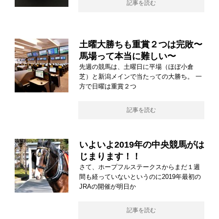
記事を読む
土曜大勝ちも重賞２つは完敗〜
馬場って本当に難しい〜
先週の競馬は、土曜日に平場（ほぼ小倉
芝）と新潟メインで当たっての大勝ち。 一
方で日曜は重賞２つ
記事を読む
いよいよ2019年の中央競馬がは
じまります！！
さて、ホープフルステークスからまだ１週
間も経っていないというのに2019年最初の
JRAの開催が明日か
記事を読む