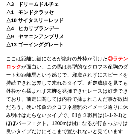
△3 ドリームドルチェ
△1 モンドクラッセ
△10 サイタスリーレッド
△4 ヒカリブランデー
△9 ヤマニンアンプリメ
△13 ゴーインググレート
ここは距離は鍵になるが絶好の外枠が引けた
◎ラテン
ロック
が面白い。この馬は典型的なクロフネ産駒のダ
ート短距離馬という感じで、邪魔されずにスピードを
持続できれば差して来れるタイプ。近走成績を見ても
外枠から揉まれず末脚を発揮できたレースは好走でき
ており、前走に関しては内枠で揉まれこんだ事が敗因
だろう。硬い印象のクロフネ産駒のイメージ通りに休
み明けは走らないタイプで、叩き２戦目は(1-1-2-1)と
ほぼパーフェクト。1200mは鍵になるが行きっぷりは
良いタイプだけにそこまで置かれないと見ています