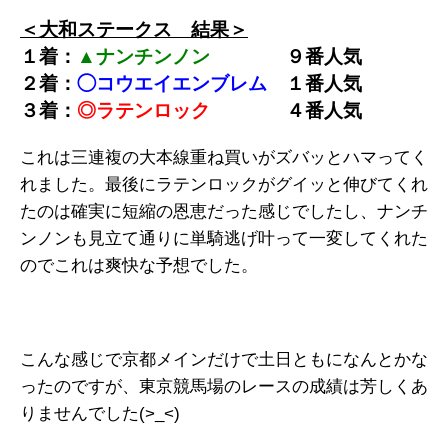
＜大和ステークス 結果＞
１着：
▲ナンチンノン
９番人気
２着：
◯コウエイエンブレム
１番人気
３着：
◎ラテンロック
４番人気
これは三連複の大本線重ね買いがズバッとハマってく
れました。最後にラテンロックがグイッと伸びてくれ
たのは確実に短縮の恩恵だった感じでしたし、ナンチ
ンノンも見立て通りに単騎逃げ叶って一変してくれた
のでこれは爽快な予想でした。
こんな感じで京都メインだけで土日ともになんとかな
ったのですが、東京競馬場のレースの成績は芳しくあ
りませんでした(>_<)