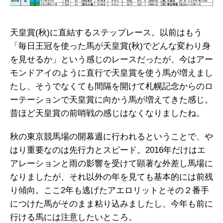
天皇賞(秋)に直結するステップレース。以前はもう
「毎日王冠を使った馬が天皇賞(秋)でどんな変わり身
を見せるか」という感じのレースだったが、今はアー
モンドアイのように直行で天皇賞を使う馬が増えまし
たし、そうでなくても間隔を開けて札幌記念からのロ
ーテーションで天皇賞に向かう馬が増えてきた感じ。
昔ほど天皇賞の前哨戦の感じはなくなりましたね。
秋の東京競馬場の開幕週に行われるということで、や
はり重要なのは先行力とスピード。2016年だけはエ
アレーションと雨の影響を受けて顕著な外差し馬場に
なりましたが、それ以外の年を見ても基本的には前残
り傾向。ここ2年も逃げたアエロリットとその２番手
につけた馬がそのまま粘り込みましたし、今年も前に
行ける馬には注意したいところ。