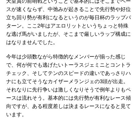
天皇賞の前哨戦ということで基本的にはそこまでペー
スが速くならず、中弛みが起きることで先行勢や好位
立ち回り勢が有利になるというのが毎日杯のラップパ
ターン。ここ2年はアエロリットというちょっと特殊
な逃げ馬がいましたが、そこまで厳しいラップ構成に
はなりませんでした。
今年は少頭数ながら特徴的なメンバーが揃った感じ
で、何が何でも逃げたいトーラスジェミニとコントラ
チェック、そしてテンのスピードの違いであっさりハ
ナにも立てそうなカイザーメランジェの3頭が出走。
それなりに先行争いは激しくなりそうで例年よりもペ
ースは流れそう。基本的には先行勢が有利なレース傾
向ですが、ある程度差しは決まるレースになると見て
います。