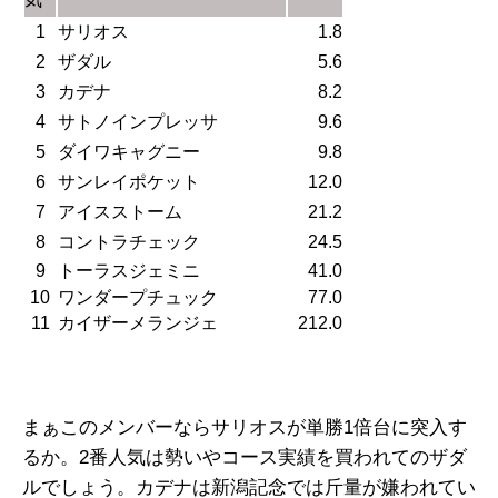
1
サリオス
1.8
2
ザダル
5.6
3
カデナ
8.2
4
サトノインプレッサ
9.6
5
ダイワキャグニー
9.8
6
サンレイポケット
12.0
7
アイスストーム
21.2
8
コントラチェック
24.5
9
トーラスジェミニ
41.0
10
ワンダープチュック
77.0
11
カイザーメランジェ
212.0
まぁこのメンバーならサリオスが単勝1倍台に突入す
るか。2番人気は勢いやコース実績を買われてのザダ
ルでしょう。カデナは新潟記念では斤量が嫌われてい