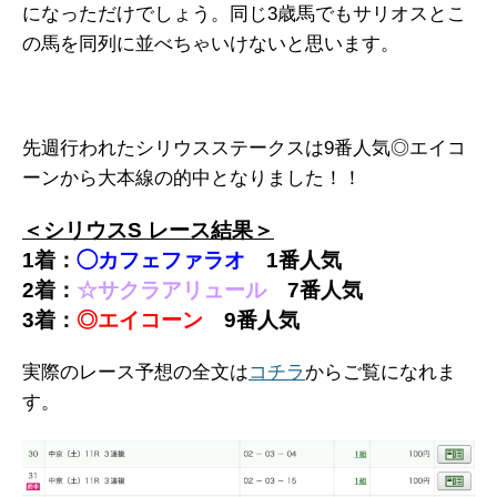
になっただけでしょう。同じ3歳馬でもサリオスとこ
の馬を同列に並べちゃいけないと思います。
先週行われたシリウスステークスは9番人気◎エイコ
ーンから大本線の的中となりました！！
＜シリウスS レース結果＞
1着：
◯カフェファラオ
1番人気
2着：
☆サクラアリュール
7番人気
3着：
◎エイコーン
9番人気
実際のレース予想の全文は
コチラ
からご覧になれま
す。