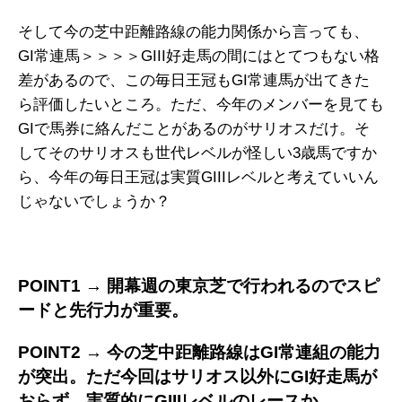
そして今の芝中距離路線の能力関係から言っても、
GI常連馬＞＞＞＞GIII好走馬の間にはとてつもない格
差があるので、この毎日王冠もGI常連馬が出てきた
ら評価したいところ。ただ、今年のメンバーを見ても
GIで馬券に絡んだことがあるのがサリオスだけ。そ
してそのサリオスも世代レベルが怪しい3歳馬ですか
ら、今年の毎日王冠は実質GIIIレベルと考えていいん
じゃないでしょうか？
POINT1 → 開幕週の東京芝で行われるのでスピ
ードと先行力が重要
。
POINT2 → 今の芝中距離路線はGI常連組の能力
が突出
。ただ今回はサリオス以外にGI好走馬が
おらず、実質的にGIIIレベルのレースか。