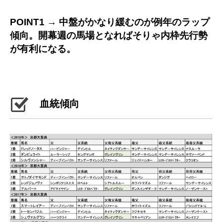
POINT1 → 中盤がかなり緩むのが例年のラップ
傾向
。開幕週の馬場となればそりゃ内枠先行勢
が有利になる。
血統傾向