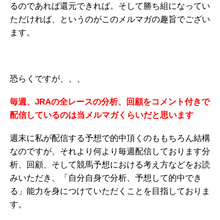
るのであれば還元できれば。そして勝ち組になってい
ただければ、というのがこのメルマガの趣旨でござい
ます。
恐らくですが、、、
毎週、JRAの全レースの分析、回顧をコメント付きで
配信しているのは当メルマガくらいだと思います
週末に私が配信する予想で的中頂くのももちろん結構
なのですが、それより何より毎週配信しております分
析、回顧、そして競馬予想における考え方などをお読
みいただき、「自分自身で分析、予想して的中でき
る」能力を身につけていただくことを目指しておりま
す。