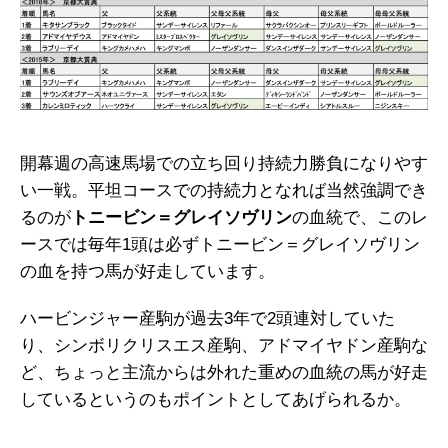
開幕週の高速馬場での立ち回り持続力勝負になりやす
い一戦。平坦コースでの持続力となれば当然強調でき
るのが
トニービン＝グレイソヴリン
の血統で、このレ
ースでは毎年1頭は必ずトニービン＝グレイソヴリン
の血を持つ馬が好走しています。
ハービンジャー産駒が過去3年で2頭連対していた
り、シンボリクリスエス産駒、アドマイヤドン産駒な
ど、ちょっと主流からは外れた重めの血統の馬が好走
しているというのもポイントとしてあげられるか。