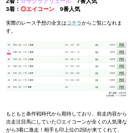
2着：
☆サクラアリュール
7番人気
3着：
◎エイコーン
9番人気
実際のレース予想の全文は
コチラ
からご覧になれま
す。
もともと条件戦時代から期待しており、前走内容から
次走注目馬にしていた◎エイコーンが全くの人気薄な
がら3着に激走！相手も印上位の2頭が来てくれて、