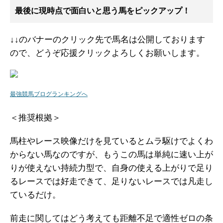
最後に現時点で面白いと思う馬をピックアップ！
↓↓のバナーのクリック先で馬名は公開しております
ので、どうぞ応援クリックよろしくお願いします。
最強競馬ブログランキングへ
＜推奨根拠＞
馬柱やレース映像だけを見ているとムラ駆けでよくわ
からない馬なのですが、もうこの馬は単純に速い上が
りが使えない持続力型で、自身の使える上がりで足り
るレースでは好走できて、足りないレースでは凡走し
ているだけ。
前走に関してはどう考えても距離不足で適性ゼロの条