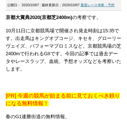
公開日：
2020/10/07
: 最終更新日：2020/10/07
重賞レース考察・予想
京都大賞典2020(京都芝2400m)
の考察です。
10月11日に京都競馬場で開催され発走時刻は15:35で
す。出走馬はキングオブコージ、キセキ、グローリー
ヴェイズ、パフォーマプロミスなど。京都競馬場の芝
2400mで行われるGIIです。今回の記事では過去デー
タやレースラップ、血統、予想オッズなどを考察いた
します。
[PR] 今週の競馬が始まる前に見ておくべき頼り
になる無料情報！
春のG1連勝街道の無料情報。