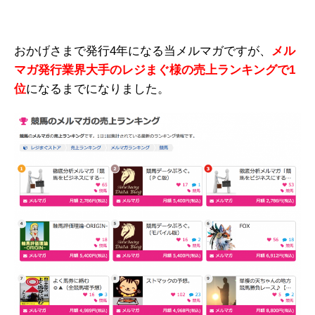
おかげさまで発行4年になる当メルマガですが、
メル
マガ発行業界大手のレジまぐ様の売上ランキングで1
位
になるまでになりました。