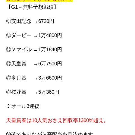
【G1－無料予想戦績】
◎安田記念 →6720円
◎ダービー →1万4800円
◎Ｖマイル →1万1840円
◎天皇賞 →6万7500円
◎皐月賞 →3万6600円
◎桜花賞 →5万360円
※オール3連複
天皇賞春は10人気おさえ回収率1300%超え。
的確でありながら高配当を見込めます。