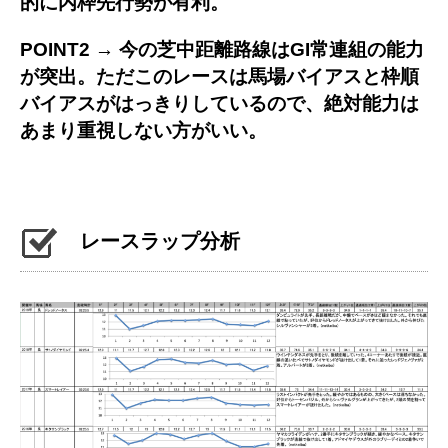
的に内枠先行勢が有利
。
POINT2 → 今の芝中距離路線はGI常連組の能力
が突出
。ただこのレースは馬場バイアスと枠順
バイアスがはっきりしているので、絶対能力は
あまり重視しない方がいい。
レースラップ分析