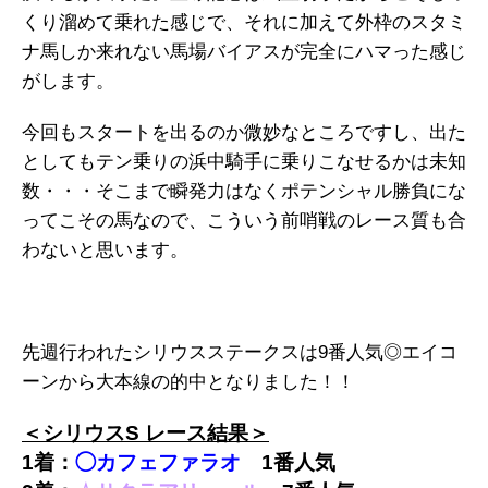
くり溜めて乗れた感じで、それに加えて外枠のスタミ
ナ馬しか来れない馬場バイアスが完全にハマった感じ
がします。
今回もスタートを出るのか微妙なところですし、出た
としてもテン乗りの浜中騎手に乗りこなせるかは未知
数・・・そこまで瞬発力はなくポテンシャル勝負にな
ってこその馬なので、こういう前哨戦のレース質も合
わないと思います。
先週行われたシリウスステークスは9番人気◎エイコ
ーンから大本線の的中となりました！！
＜シリウスS レース結果＞
1着：
◯カフェファラオ
1番人気