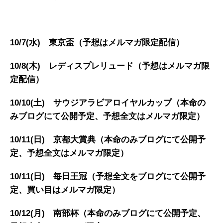
10/7(水) 東京盃（予想はメルマガ限定配信）
10/8(木) レディスプレリュード（予想はメルマガ限
定配信）
10/10(土) サウジアラビアロイヤルカップ（本命の
みブログにて公開予定、予想全文はメルマガ限定）
10/11(日) 京都大賞典（本命のみブログにて公開予
定、予想全文はメルマガ限定）
10/11(日) 毎日王冠（予想全文をブログにて公開予
定、買い目はメルマガ限定）
10/12(月) 南部杯（本命のみブログにて公開予定、