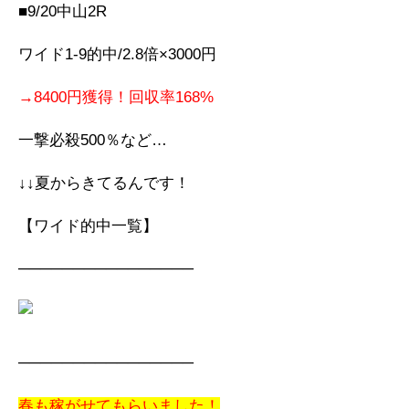
■9/20中山2R
ワイド1-9的中/2.8倍×3000円
→8400円獲得！回収率168%
一撃必殺500％など…
↓↓夏からきてるんです！
【ワイド的中一覧】
────────────────
────────────────
春も稼がせてもらいました！