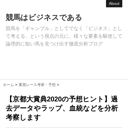
About
競馬はビジネスである
競馬を「ギャンブル」としてでなく「ビジネス」とし
て考える、という視点の元に、様々な要素を駆使して
論理的に狙い馬を見つけ出す徹底分析ブログ
ホーム
>
重賞レース考察・予想
>
【京都大賞典2020の予想ヒント】過
去データやラップ、血統などを分析
考察します