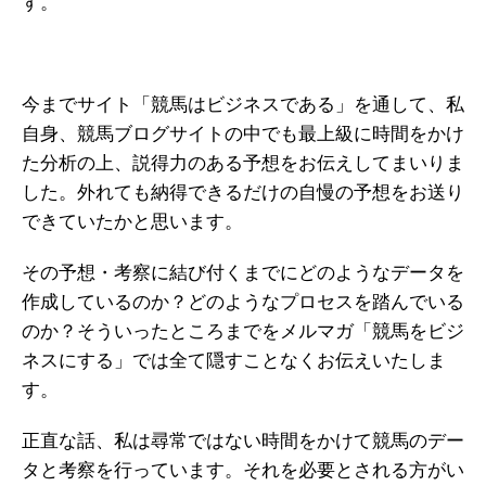
す。
今までサイト「競馬はビジネスである」を通して、私
自身、競馬ブログサイトの中でも最上級に時間をかけ
た分析の上、説得力のある予想をお伝えしてまいりま
した。外れても納得できるだけの自慢の予想をお送り
できていたかと思います。
その予想・考察に結び付くまでにどのようなデータを
作成しているのか？どのようなプロセスを踏んでいる
のか？そういったところまでをメルマガ「競馬をビジ
ネスにする」では全て隠すことなくお伝えいたしま
す。
正直な話、私は尋常ではない時間をかけて競馬のデー
タと考察を行っています。それを必要とされる方がい