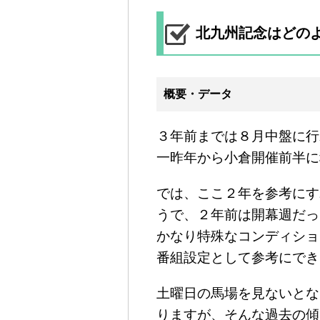
北九州記念はどの
概要・データ
３年前までは８月中盤に行
一昨年から小倉開催前半に
では、ここ２年を参考にす
うで、２年前は開幕週だっ
かなり特殊なコンディショ
番組設定として参考にでき
土曜日の馬場を見ないとな
りますが、そんな過去の傾