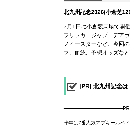
北九州記念2026(小倉芝120
7月1日に小倉競馬場で開催
フリッカージャブ、デアヴ
ノイースターなど。
今回の
プ、血統、予想オッズなど
[PR] 北九州記念
─────────────────PR
昨年は7番人気アブキールベ