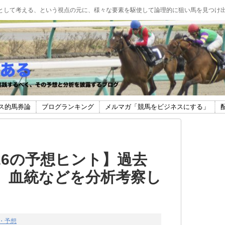
として考える、という視点の元に、様々な要素を駆使して論理的に狙い馬を見つけ
ス的馬券論
ブログランキング
メルマガ「競馬をビジネスにする」
26の予想ヒント】過去
、血統などを分析考察し
・予想