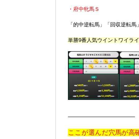
・府中牝馬Ｓ
「的中逆転馬」「回収逆転馬
単勝9番人気ウイントワイラ
──────────────────
ここが選んだ穴馬が高