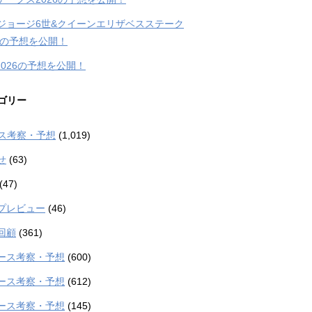
ジョージ6世&クイーンエリザベスステーク
26の予想を公開！
2026の予想を公開！
ゴリー
ース考察・予想
(1,019)
せ
(63)
(47)
プレビュー
(46)
回顧
(361)
ース考察・予想
(600)
ース考察・予想
(612)
ース考察・予想
(145)