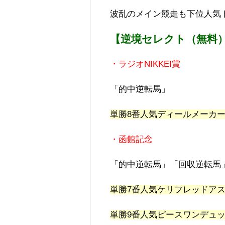
波乱のメイン競走も下位人気
【逆境セレクト（無料
・ラジオNIKKEI賞
「的中逆転馬」
単勝8番人気ディールメーカ
・函館記念
「的中逆転馬」「回収逆転馬
単勝7番人気ケリフレッドア
単勝9番人気ピースワンデュ