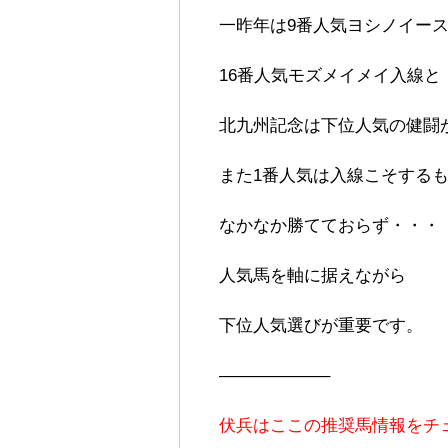
一昨年は9番人気ヨシノイー
16番人気モズメイメイ入線と
北九州記念は下位人気の健闘
また1番人気は入線こそする
なかなか勝てておらず・・・
人気馬を軸に据えながら
下位人気選びが重要です。
——————–
伏兵はここの推奨馬情報をチ