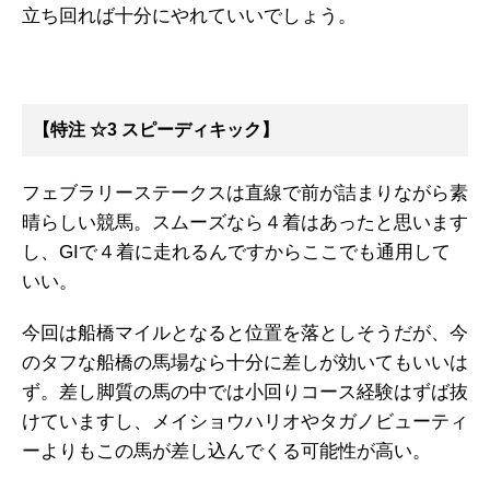
立ち回れば十分にやれていいでしょう。
【特注 ☆3 スピーディキック】
フェブラリーステークスは直線で前が詰まりながら素
晴らしい競馬。スムーズなら４着はあったと思います
し、GIで４着に走れるんですからここでも通用して
いい。
今回は船橋マイルとなると位置を落としそうだが、今
のタフな船橋の馬場なら十分に差しが効いてもいいは
ず。差し脚質の馬の中では小回りコース経験はずば抜
けていますし、メイショウハリオやタガノビューティ
ーよりもこの馬が差し込んでくる可能性が高い。