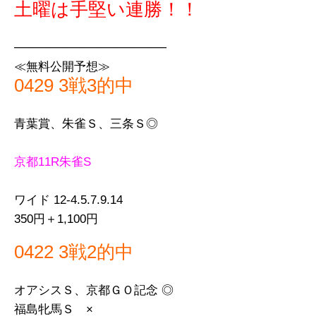
土曜は手堅い連勝！！
──────────────────
≪無料公開予想≫
0429 3戦3的中
青葉賞、朱雀Ｓ、三条Ｓ◎
京都11R朱雀S
ワイド 12-4.5.7.9.14
350円＋1,100円
0422 3戦2的中
オアシスＳ、京都ＧＯ記念 ◎
福島牝馬Ｓ ×