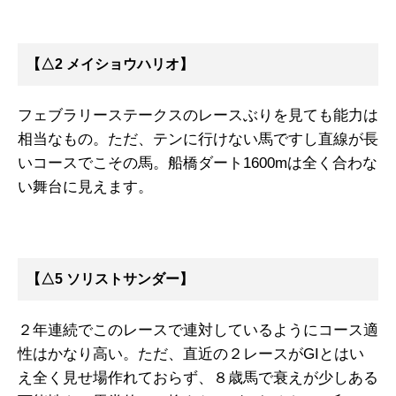
【△2 メイショウハリオ】
フェブラリーステークスのレースぶりを見ても能力は
相当なもの。ただ、テンに行けない馬ですし直線が長
いコースでこその馬。船橋ダート1600mは全く合わな
い舞台に見えます。
【△5 ソリストサンダー】
２年連続でこのレースで連対しているようにコース適
性はかなり高い。ただ、直近の２レースがGIとはい
え全く見せ場作れておらず、８歳馬で衰えが少しある