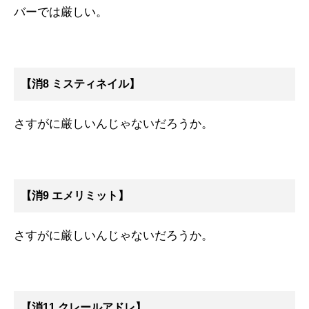
バーでは厳しい。
【消8 ミスティネイル】
さすがに厳しいんじゃないだろうか。
【消9 エメリミット】
さすがに厳しいんじゃないだろうか。
【消11 クレールアドレ】