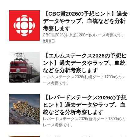
【CBC賞2026の予想ヒント】過去
データやラップ、血統などを分析
考察します
CBC賞2026(中京芝1200m)のレース考察です。
8月9日
【エルムステークス2026の予想ヒ
ント】過去データやラップ、血統
などを分析考察します
エルムステークス2026(札幌ダート1700m)のレ
ース考察です。
【レパードステークス2026の予想
ヒント】過去データやラップ、血
統などを分析考察します
レパードステークス2026(新潟ダート1800m)の
レース考察です。