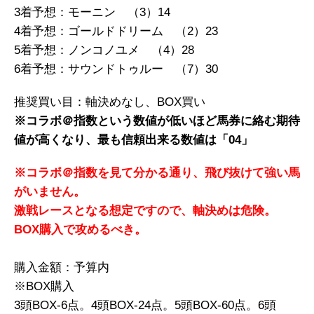
3着予想：モーニン （3）14
4着予想：ゴールドドリーム （2）23
5着予想：ノンコノユメ （4）28
6着予想：サウンドトゥルー （7）30
推奨買い目：軸決めなし、BOX買い
※コラボ＠指数という数値が低いほど馬券に絡む期待
値が高くなり、
最も信頼出来る数値は「04」
※コラボ＠指数を見て分かる通り、飛び抜けて強い馬
がいません。
激戦レースとなる想定ですので、軸決めは危険。
BOX購入で攻めるべき。
購入金額：予算内
※BOX購入
3頭BOX-6点。4頭BOX-24点。5頭BOX-60点。6頭