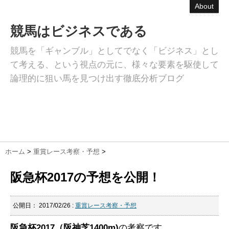
About
競馬はビジネスである
競馬を「ギャンブル」としてでなく「ビジネス」とし
て考える、という視点の元に、様々な要素を駆使して
論理的に狙い馬を見つけ出す徹底分析ブログ
ホーム
>
重賞レース考察・予想
>
阪急杯2017の予想を公開！
公開日：
2017/02/26
:
重賞レース考察・予想
阪急杯2017（阪神芝1400m)
の考察です。