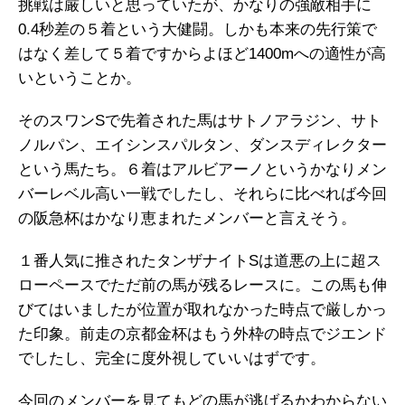
挑戦は厳しいと思っていたが、かなりの強敵相手に
0.4秒差の５着という大健闘。しかも本来の先行策で
はなく差して５着ですからよほど1400mへの適性が高
いということか。
そのスワンSで先着された馬はサトノアラジン、サト
ノルパン、エイシンスパルタン、ダンスディレクター
という馬たち。６着はアルビアーノというかなりメン
バーレベル高い一戦でしたし、それらに比べれば今回
の阪急杯はかなり恵まれたメンバーと言えそう。
１番人気に推されたタンザナイトSは道悪の上に超ス
ローペースでただ前の馬が残るレースに。この馬も伸
びてはいましたが位置が取れなかった時点で厳しかっ
た印象。前走の京都金杯はもう外枠の時点でジエンド
でしたし、完全に度外視していいはずです。
今回のメンバーを見てもどの馬が逃げるかわからない