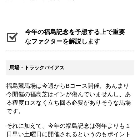
今年の福島記念を予想する上で重要
なファクターを解説します
馬場・トラックバイアス
福島競馬場は今週からBコース開催。あんまり
今開催の福島芝はインが傷んでいませんし、あ
る程度ロスなく立ち回る必要がありそうな馬場
です。
それに加えて、今年の福島記念は例年よりも１
日早い土曜日に開催されるというのもポイント