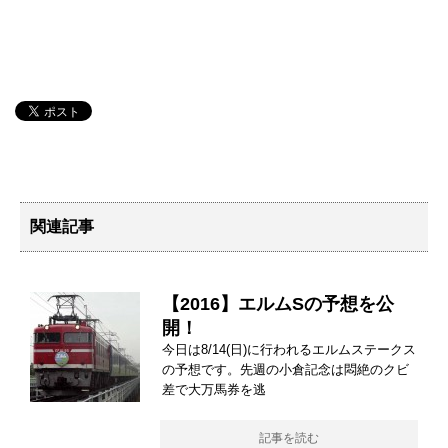
関連記事
【2016】エルムSの予想を公
開！
今日は8/14(日)に行われるエルムステークス
の予想です。先週の小倉記念は悶絶のクビ
差で大万馬券を逃
記事を読む