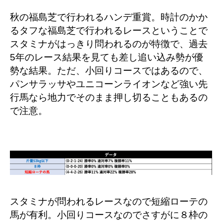
秋の福島芝で行われるハンデ重賞。時計のかか
るタフな福島芝で行われるレースということで
スタミナがはっきり問われるのが特徴で、過去
5年のレース結果を見ても差し追い込み勢が優
勢な結果。ただ、小回りコースではあるので、
パンサラッサやユニコーンライオンなど強い先
行馬なら地力でそのまま押し切ることもあるの
で注意。
スタミナが問われるレースなので短縮ローテの
馬が有利。小回りコースなのでさすがに８枠の