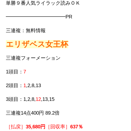
単勝９番人気ライラック読みＯＫ
━━━━━━━━━━━━PR
三連複：無料情報
エリザベス女王杯
三連複フォーメーション
1頭目：
7
2頭目：
1
,2,8,13
3頭目：1,2,8,
12
,13,15
三連複14点400円 89.2倍
［払戻］
35,680円
［回収率］
637％