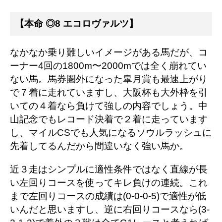
【本命 ◎8 エコロヴァルツ】
なかなか乗り難しいイメージがある馬だが、コ
ーナー4回の1800m〜2000mでは全く崩れてい
ない馬。馬券圏外になった皐月賞も最速上がり
で７着に走れていますし、大阪杯も大外枠を引
いての４着なら負けて強しの内容でしょう。中
山記念でもレコード決着で２着に走っています
し、マイルCSでも人気になるソウルラッシュに
先着してるんだから間違いなく強い馬か。
近３走はシンプルに適性条件ではなく直線が長
い左回りコースを使ってキレ負けの連続。これ
まで左回りコースの成績は(0-0-0-5)で適性が低
いんだと思いますし、逆に右回りコースなら(3-