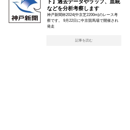
ト】過去データやラップ、血統
などを分析考察します
神戸新聞杯2024(中京芝2200m)のレース考
察です。 9月22日に中京競馬場で開催され
発走
記事を読む