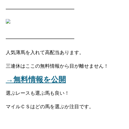
━━━━━━━━━━━━━━
━━━━━━━━━━━━━━
人気薄馬を入れて高配当あります。
三連休はここの無料情報から目が離せません！
→無料情報を公開
選ぶレースも選ぶ馬も良い！
マイルＣＳはどの馬を選ぶか注目です。