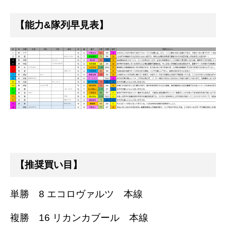
【能力&隊列早見表】
【推奨買い目】
単勝 8 エコロヴァルツ 本線
複勝 16 リカンカブール 本線