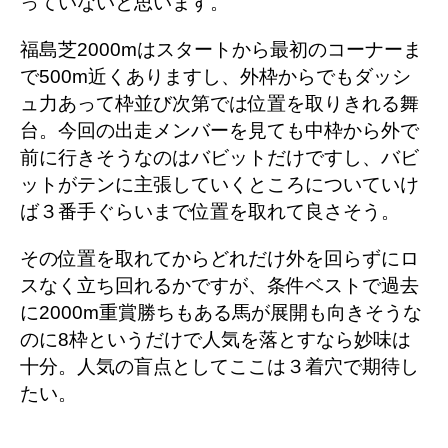
っていないと思います。
福島芝2000mはスタートから最初のコーナーま
で500m近くありますし、外枠からでもダッシ
ュ力あって枠並び次第では位置を取りきれる舞
台。今回の出走メンバーを見ても中枠から外で
前に行きそうなのはバビットだけですし、バビ
ットがテンに主張していくところについていけ
ば３番手ぐらいまで位置を取れて良さそう。
その位置を取れてからどれだけ外を回らずにロ
スなく立ち回れるかですが、条件ベストで過去
に2000m重賞勝ちもある馬が展開も向きそうな
のに8枠というだけで人気を落とすなら妙味は
十分。人気の盲点としてここは３着穴で期待し
たい。