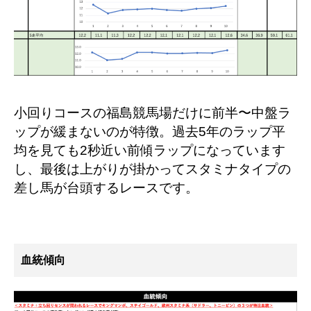
小回りコースの福島競馬場だけに前半〜中盤ラ
ップが緩まないのが特徴。過去5年のラップ平
均を見ても2秒近い前傾ラップになっています
し、最後は上がりが掛かってスタミナタイプの
差し馬が台頭するレースです。
血統傾向