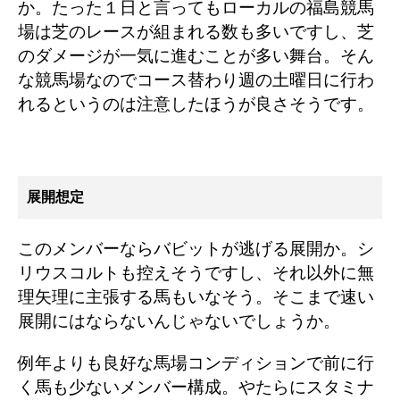
か。たった１日と言ってもローカルの福島競馬
場は芝のレースが組まれる数も多いですし、芝
のダメージが一気に進むことが多い舞台。そん
な競馬場なのでコース替わり週の土曜日に行わ
れるというのは注意したほうが良さそうです。
展開想定
このメンバーならバビットが逃げる展開か。シ
リウスコルトも控えそうですし、それ以外に無
理矢理に主張する馬もいなそう。そこまで速い
展開にはならないんじゃないでしょうか。
例年よりも良好な馬場コンディションで前に行
く馬も少ないメンバー構成。やたらにスタミナ