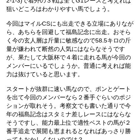
2-1-3)で着外の３戦は全てG1レースと考えれば
狙いどころはわかりやすい馬でしょう。
今回はマイルCSにも出走できる立場にありなが
ら、あちらを回避して福島記念に出走。おそら
く今の玄人層は斤量に敏感なので58.5キロの斤
量が嫌われて断然の人気にはならなそうです
が、果たして大阪杯で４着に走れる馬が今回の
メンバーにいるでしょうか。普通に考えれば能
力は抜けていると思います。
スタートが抜群に速い馬なので、ポンとゲート
を出て今回のメンバーなら２番手ぐらいのポジ
ションが取れそう。考察文でも書いた通りで今
年の福島記念はスタミナ差しレースにはならな
そうですし、能力最上位で適性ベストの馬が２
番手追走で展開も恵まれるとなればあっさり勝
ってもおかしくないのでは？