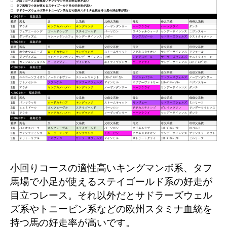
小回りコースの適性高いキングマンボ系、タフ
馬場で小足が使えるステイゴールド系の好走が
目立つレース。それ以外だとサドラーズウェル
ズ系やトニービン系などの欧州スタミナ血統を
持つ馬の好走率が高いです。