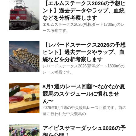
【エルムステークス2026の予想ヒ
ント】過去データやラップ、血統
などを分析考察します
エルムステークス2026(札幌ダート1700m)のレ
ース考察です。
【レパードステークス2026の予想
ヒント】過去データやラップ、血
統などを分析考察します
レパードステークス2026(新潟ダート1800m)の
レース考察です。
8月1週のレース回顧〜なかなか夏
競馬のスケジュールに慣れませ
ん〜
2026年8月1週の中央競馬レース回顧です。前の
週に行われた中央競馬の
アイビスサマーダッシュ2026の予
想を公開！