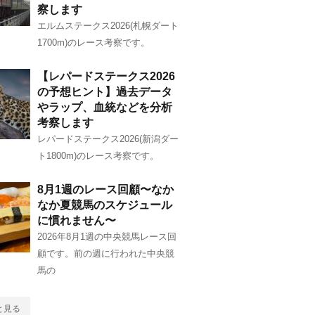
察します
エルムステークス2026(札幌ダート
1700m)のレース考察です。
【レパードステークス2026
の予想ヒント】過去データ
やラップ、血統などを分析
考察します
レパードステークス2026(新潟ダー
ト1800m)のレース考察です。
8月1週のレース回顧〜なか
なか夏競馬のスケジュール
に慣れません〜
2026年8月1週の中央競馬レース回
顧です。前の週に行われた中央競
馬の
と見る