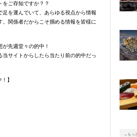
トをご存知ですか？？
で足を運んでいて、あらゆる視点から情報
す。関係者だからこそ掴める情報を皆様に
想が先週堂々の的中！
る当サイトからしたら当たり前の的中だっ
中！】
→もっ