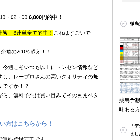
3→02→03
6,800円的中！
徹底
連複、3連単全て的中！
これはすごいで
余裕の200％超え！！
」。今週こそいつも以上にトレセン情報など
すし、レープロさんの高いクオリティの無
んですか！？
がら、無料予想は買い目みてそのままベタ
競馬予
味ある
い方はこちらから！
「デ
まし
で無料登録完了です。