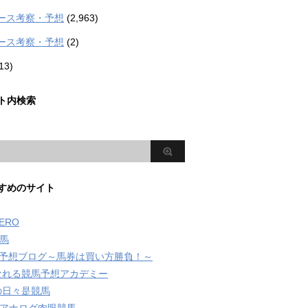
ース考察・予想
(2,963)
ース考察・予想
(2)
13)
ト内検索
すめのサイト
ERO
競馬
馬予想ブログ～馬券は買い方勝負！～
なれる競馬予想アカデミー
の日々是競馬