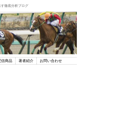
出す徹底分析ブログ
配信商品
著者紹介
お問い合わせ