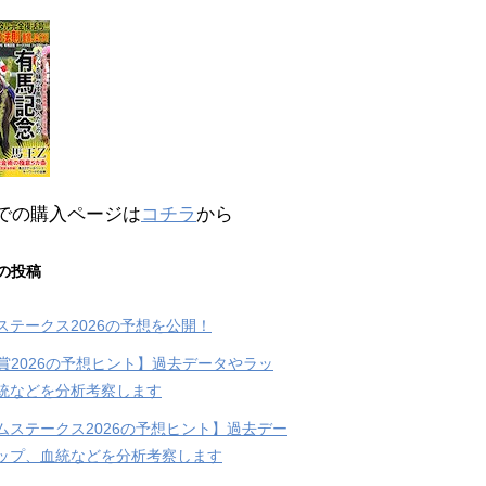
onでの購入ページは
コチラ
から
の投稿
ステークス2026の予想を公開！
C賞2026の予想ヒント】過去データやラッ
統などを分析考察します
ムステークス2026の予想ヒント】過去デー
ップ、血統などを分析考察します