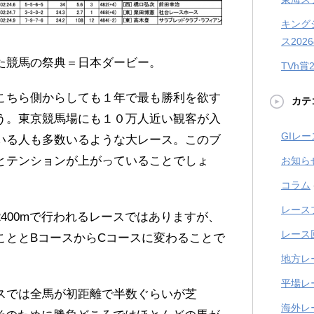
キング
ス20
た競馬の祭典＝日本ダービー。
TVh賞
こちら側からしても１年で最も勝利を欲す
カテ
う。東京競馬場にも１０万人近い観客が入
GIレ
いる人も多数いるような大レース。このブ
とテンションが上がっていることでしょ
お知ら
コラム
レース
400mで行われるレースではありますが、
レース
こととBコースからCコースに変わることで
地方レ
平場レ
スでは全馬が初距離で半数ぐらいが芝
海外レ