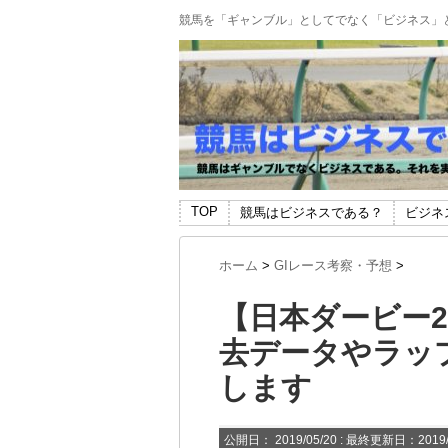
競馬を「ギャンブル」としてでなく「ビジネス」
TOP
競馬はビジネスである？
ビジネ
ホーム
>
GIレース考察・予想
>
【日本ダービー2
去データやラッ
します
公開日：
2019/05/20
: 最終更新日：2019/