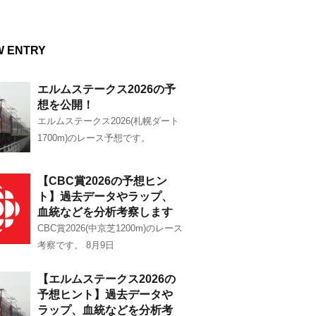
W ENTRY
エルムステークス2026の予
想を公開！
エルムステークス2026(札幌ダート
1700m)のレース予想です。
【CBC賞2026の予想ヒン
ト】過去データやラップ、
血統などを分析考察します
CBC賞2026(中京芝1200m)のレース
考察です。 8月9日
【エルムステークス2026の
予想ヒント】過去データや
ラップ、血統などを分析考