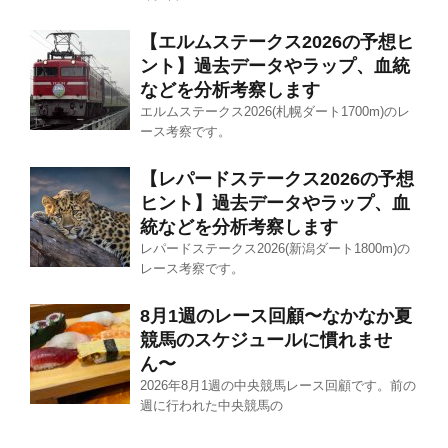
【エルムステークス2026の予想ヒ
ント】過去データやラップ、血統
などを分析考察します
エルムステークス2026(札幌ダート1700m)のレ
ース考察です。
【レパードステークス2026の予想
ヒント】過去データやラップ、血
統などを分析考察します
レパードステークス2026(新潟ダート1800m)の
レース考察です。
8月1週のレース回顧〜なかなか夏
競馬のスケジュールに慣れませ
ん〜
2026年8月1週の中央競馬レース回顧です。前の
週に行われた中央競馬の