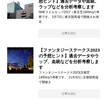
想ヒント】過去データや血統、
ラップなどを分析考察します
NHKマイルカップ2017（東京芝1600m)の考
察です。 5月7日に東京競馬場で開催され発
走
記事を読む
【ファンタジーステークス2023
の予想ヒント】過去データやラ
ップ、血統などを分析考察しま
す
ファンタジーステークス2023(京都芝
1400m)の考察です。 11月4日に京都競馬場
で開催さ
記事を読む