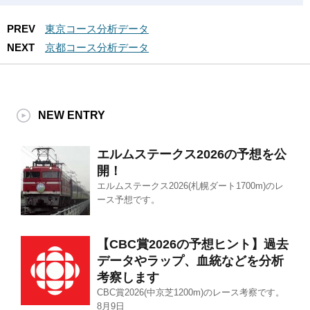
PREV
東京コース分析データ
NEXT
京都コース分析データ
NEW ENTRY
エルムステークス2026の予想を公
開！
エルムステークス2026(札幌ダート1700m)のレ
ース予想です。
【CBC賞2026の予想ヒント】過去
データやラップ、血統などを分析
考察します
CBC賞2026(中京芝1200m)のレース考察です。
8月9日