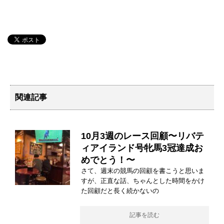
関連記事
10月3週のレース回顧〜リバテ
ィアイランド号牝馬3冠達成お
めでとう！〜
さて、週末の競馬の回顧を書こうと思いま
すが、正直な話、ちゃんとした時間をかけ
た回顧だと長く続かないの
記事を読む