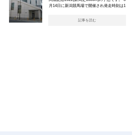
月14日に新潟競馬場で開催され発走時刻は1
記事を読む