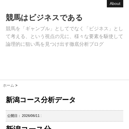
About
競馬はビジネスである
競馬を「ギャンブル」としてでなく「ビジネス」とし
て考える、という視点の元に、様々な要素を駆使して
論理的に狙い馬を見つけ出す徹底分析ブログ
ホーム
>
新潟コース分析データ
公開日：
2026/06/11
: