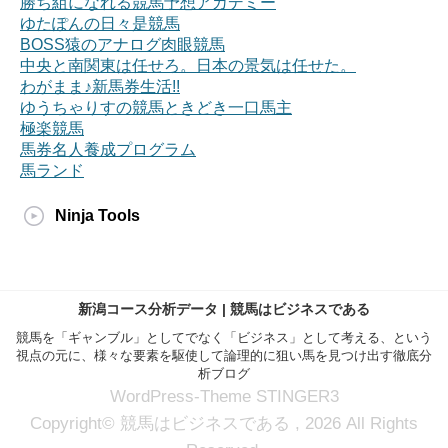
勝ち組になれる競馬予想アカデミー
ゆたぽんの日々是競馬
BOSS猿のアナログ肉眼競馬
中央と南関東は任せろ。日本の景気は任せた。
わがまま♪新馬券生活!!
ゆうちゃりすの競馬ときどき一口馬主
極楽競馬
馬券名人養成プログラム
馬ランド
Ninja Tools
新潟コース分析データ | 競馬はビジネスである
競馬を「ギャンブル」としてでなく「ビジネス」として考える、という
視点の元に、様々な要素を駆使して論理的に狙い馬を見つけ出す徹底分
析ブログ
WordPress-Theme STINGER3
Copyright© 競馬はビジネスである , 2026 All Rights