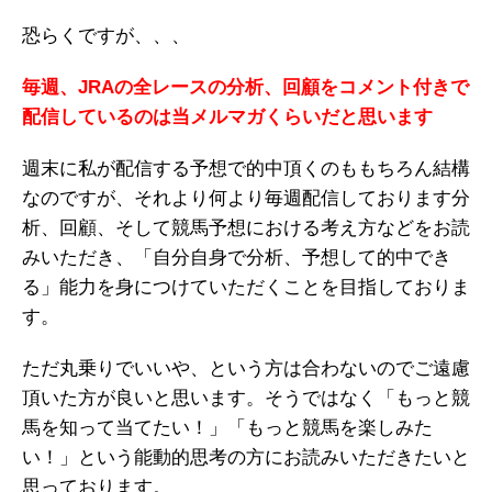
恐らくですが、、、
毎週、JRAの全レースの分析、回顧をコメント付きで
配信しているのは当メルマガくらいだと思います
週末に私が配信する予想で的中頂くのももちろん結構
なのですが、それより何より毎週配信しております分
析、回顧、そして競馬予想における考え方などをお読
みいただき、「自分自身で分析、予想して的中でき
る」能力を身につけていただくことを目指しておりま
す。
ただ丸乗りでいいや、という方は合わないのでご遠慮
頂いた方が良いと思います。そうではなく「もっと競
馬を知って当てたい！」「もっと競馬を楽しみた
い！」という能動的思考の方にお読みいただきたいと
思っております。