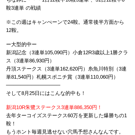
鞍3連単 の戦績
※この週はキャンぺーンで24鞍。通常後半方面から
12鞍。
ー大型的中ー
新潟記念（3連単105,090円）小倉12R3歳以上1勝クラ
ス（3連単86,930円）
丹頂ステークス（3連単162,620円）糸魚川特別（3連
単81,540円）札幌スポニチ賞（3連単110,060円）
───────────────
そして8月25日にはこんな的中も！
新潟10R朱鷺ステークス3連単886,350円！
去年ターコイズステークス60万を更新した爆勝ちの1
鞍！
もうホント毎週見逃せない穴馬予想さんなんです。