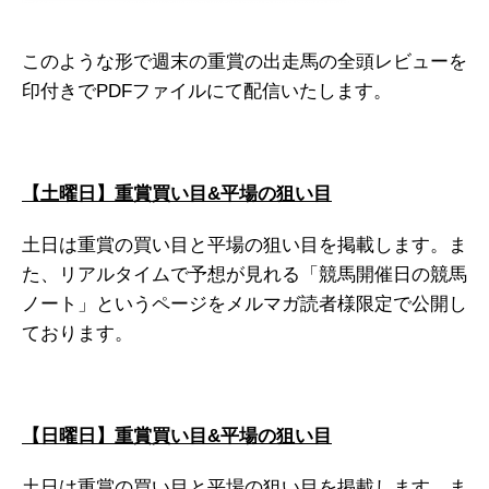
このような形で週末の重賞の出走馬の全頭レビューを
印付きでPDFファイルにて配信いたします。
【土曜日】重賞買い目&平場の狙い目
土日は重賞の買い目と平場の狙い目を掲載します。ま
た、リアルタイムで予想が見れる「競馬開催日の競馬
ノート」というページをメルマガ読者様限定で公開し
ております。
【日曜日】重賞買い目&平場の狙い目
土日は重賞の買い目と平場の狙い目を掲載します。ま