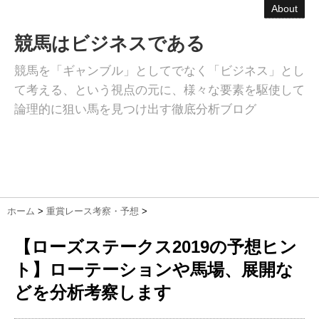
About
競馬はビジネスである
競馬を「ギャンブル」としてでなく「ビジネス」とし
て考える、という視点の元に、様々な要素を駆使して
論理的に狙い馬を見つけ出す徹底分析ブログ
ホーム
>
重賞レース考察・予想
>
【ローズステークス2019の予想ヒン
ト】ローテーションや馬場、展開な
どを分析考察します