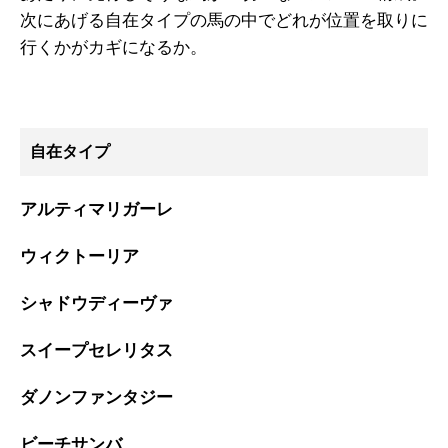
次にあげる自在タイプの馬の中でどれが位置を取りに
行くかがカギになるか。
自在タイプ
アルティマリガーレ
ウィクトーリア
シャドウディーヴァ
スイープセレリタス
ダノンファンタジー
ビーチサンバ