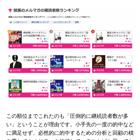
この順位までこれたのも「圧倒的に継続読者数が多
い」ということが理由です。小手先の一度の的中など
に満足せず、必然的に的中するための分析と回顧の積