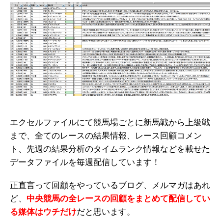
エクセルファイルにて競馬場ごとに新馬戦から上級戦
まで、全てのレースの結果情報、レース回顧コメン
ト、先週の結果分析のタイムランク情報などを載せた
データファイルを毎週配信しています！
正直言って回顧をやっているブログ、メルマガはあれ
ど、
中央競馬の全レースの回顧をまとめて配信してい
る媒体はウチだけ
だと思います。