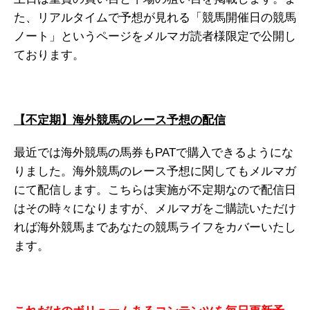
た、リアルタイムで予想が見れる「競馬開催日の競馬
ノート」というページをメルマガ読者様限定で公開し
ております。
【不定期】海外競馬のレース予想の配信
最近では海外競馬の馬券もPATで購入できるようにな
りました。海外競馬のレース予想に関してもメルマガ
にて配信します。こちらは実施が不定期なので配信日
はその時々になりますが、メルマガをご購読いただけ
れば海外競馬まであなたの競馬ライフをカバーいたし
ます。