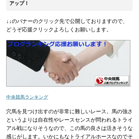
アップ！
↓↓のバナーのクリック先で公開しておりますので、
どうぞ応援クリックよろしくお願いします。
中央競馬ランキング
穴馬を見つけ出すのが非常に難しいレース。馬の強さ
というよりは自在性やレースセンスが問われるトライ
アル戦になりそうなので、この馬の良さは活きそうな
感じがします。いかにもなトライアルホースなのでそ