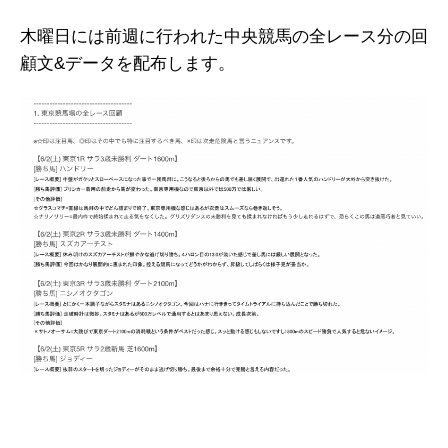
木曜日には前週に行われた中央競馬の全レース分の回
顧文&データを配布します。