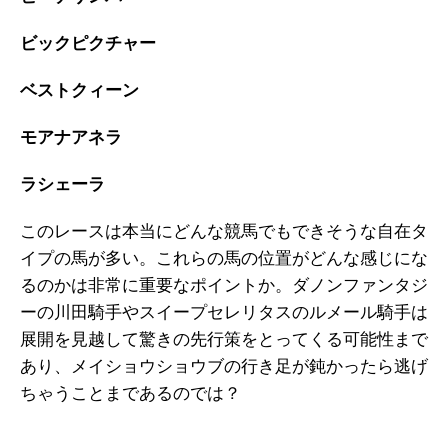
ビックピクチャー
ベストクィーン
モアナアネラ
ラシェーラ
このレースは本当にどんな競馬でもできそうな自在タ
イプの馬が多い。これらの馬の位置がどんな感じにな
るのかは非常に重要なポイントか。ダノンファンタジ
ーの川田騎手やスイープセレリタスのルメール騎手は
展開を見越して驚きの先行策をとってくる可能性まで
あり、メイショウショウブの行き足が鈍かったら逃げ
ちゃうことまであるのでは？