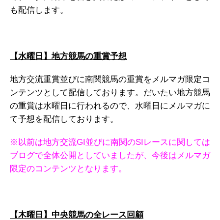
も配信します。
【水曜日】地方競馬の重賞予想
地方交流重賞並びに南関競馬の重賞をメルマガ限定コ
ンテンツとして配信しております。だいたい地方競馬
の重賞は水曜日に行われるので、水曜日にメルマガに
て予想を配信しております。
※以前は地方交流GI並びに南関のSIレースに関しては
ブログで全体公開としていましたが、今後はメルマガ
限定のコンテンツとなります。
【木曜日】中央競馬の全レース回顧