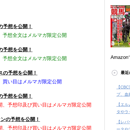
ンの予想を公開！
、予想全文はメルマガ限定公開
スの予想を公開！
Amaz
、予想全文はメルマガ限定公開
クスの予想を公開！
最近
、買い目はメルマガ限定公開
【CB
プ、血
プの予想を公開！
開、予想印及び買い目はメルマガ限定公開
【エル
タやラ
ピオンの予想を公開！
【レパ
開、予想印及び買い目はメルマガ限定公開
ータや