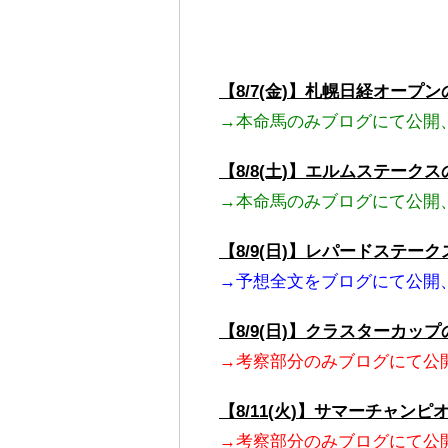
【8/7(金)】札幌日経オープ
→本命馬のみブログにて公開
【8/8(土)】エルムステーク
→本命馬のみブログにて公開
【8/9(日)】レパードステー
→予想全文をブログにて公開
【8/9(日)】クラスターカッ
→考察部分のみブログにて公
【8/11(火)】サマーチャン
→考察部分のみブログにて公