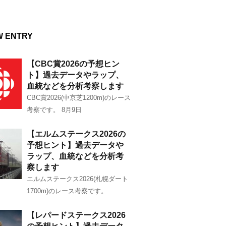
W ENTRY
【CBC賞2026の予想ヒン
ト】過去データやラップ、
血統などを分析考察します
CBC賞2026(中京芝1200m)のレース
考察です。 8月9日
【エルムステークス2026の
予想ヒント】過去データや
ラップ、血統などを分析考
察します
エルムステークス2026(札幌ダート
1700m)のレース考察です。
【レパードステークス2026