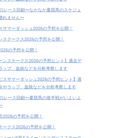
週のレース回顧〜なかなか夏競馬のスケジュ
慣れません〜
スサマーダッシュ2026の予想を公開！
ンステークス2026の予想を公開！
2026の予想を公開！
ーンステークス2026の予想ヒント】過去デ
ラップ、血統などを分析考察します
ビスサマーダッシュ2026の予想ヒント】過
タやラップ、血統などを分析考察します
週のレース回顧〜夏競馬の後半戦がいよいよ
〜
念2026の予想を公開！
テークス2026の予想を公開！
ジョージ6世&クイーンエリザベスステーク