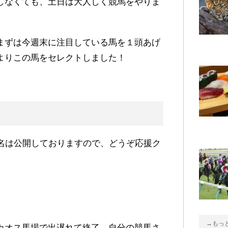
しなくても、土日は大人しく競馬をやりま
まずは今週末に注目している馬を１頭あげ
よりこの馬をセレクトしました！
馬名は公開しておりますので、どうぞ応援ク
。
→もっ
カオス馬場で出遅れて終了。自分の競馬さ