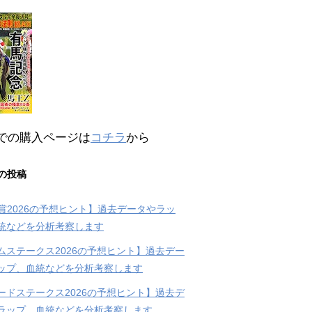
onでの購入ページは
コチラ
から
の投稿
C賞2026の予想ヒント】過去データやラッ
統などを分析考察します
ムステークス2026の予想ヒント】過去デー
ップ、血統などを分析考察します
ードステークス2026の予想ヒント】過去デ
ラップ、血統などを分析考察します