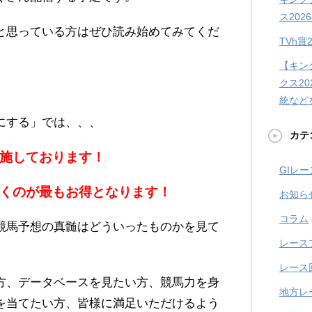
ス20
と思っている方はぜひ読み始めてみてくだ
TVh賞
【キン
クス2
統など
にする」では、、、
カテ
施しております！
GIレ
くのが最もお得となります！
お知ら
コラム
競馬予想の真髄はどういったものかを見て
レース
レース
方、データベースを見たい方、競馬力を身
地方レ
を当てたい方、皆様に満足いただけるよう