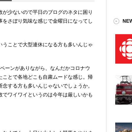
数が少ないので平日のブログのネタに困り
事をさぼり気味な感じで金曜日になってし
NE
いうことで大型連休になる方も多いんじゃ
ャンペーンがありながら、なんだかコロナウ
たことで各地どこも自粛ムードな感じ。帰
断念する方も多いんじゃないでしょうか。
数でワイワイというのは今年は厳しいかも