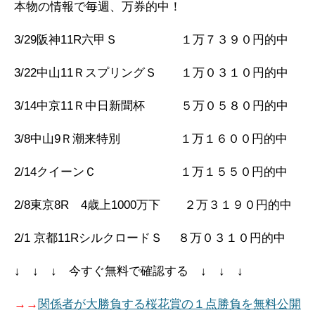
本物の情報で毎週、万券的中！
3/29阪神11R六甲Ｓ １万７３９０円的中
3/22中山11ＲスプリングＳ １万０３１０円的中
3/14中京11Ｒ中日新聞杯 ５万０５８０円的中
3/8中山9Ｒ潮来特別 １万１６００円的中
2/14クイーンＣ １万１５５０円的中
2/8東京8R 4歳上1000万下 ２万３１９０円的中
2/1 京都11RシルクロードＳ ８万０３１０円的中
↓ ↓ ↓ 今すぐ無料で確認する ↓ ↓ ↓
→→
関係者が大勝負する桜花賞の１点勝負を無料公開