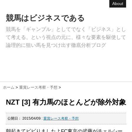
About
競馬はビジネスである
競馬を「ギャンブル」としてでなく「ビジネス」とし
て考える、という視点の元に、様々な要素を駆使して
論理的に狙い馬を見つけ出す徹底分析ブログ
ホーム
>
重賞レース考察・予想
>
NZT [3] 有力馬のほとんどが除外対象
公開日：
2015/04/09
:
重賞レース考察・予想
朝起きてビビりましたよFC東京の武藤がチェルシー