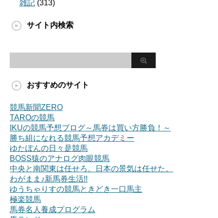
雑記
(313)
サイト内検索
おすすめのサイト
競馬新聞ZERO
TAROの競馬
IKUの競馬予想ブログ～馬券は買い方勝負！～
勝ち組になれる競馬予想アカデミー
ゆたぽんの日々是競馬
BOSS猿のアナログ肉眼競馬
中央と南関東は任せろ。日本の景気は任せた。
わがまま♪新馬券生活!!
ゆうちゃりすの競馬ときどき一口馬主
極楽競馬
馬券名人養成プログラム