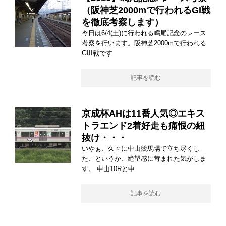
（阪神芝2000mで行われるGI戦
を徹底考察します）
今日は6/4(土)に行われる鳴尾記念のレース
考察を行います。阪神芝2000mで行われる
GIII戦です
記事を読む
京成杯AHは11番人気◎エキス
トラエンド2着好走も痛恨の紐
抜け・・・
いやぁ、久々に中山競馬場で立ち尽くし
た、というか、絶望感に苛まれた気がしま
す。 中山10Rと中
記事を読む