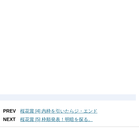
PREV
桜花賞 [4] 内枠を引いたらジ・エンド
NEXT
桜花賞 [5] 枠順発表！明暗を探る。