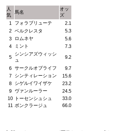
人
オッ
馬名
気
ズ
フォラブリューテ
1
2.1
2
ベルクレスタ
5.3
ロムネヤ
3
5.6
ミント
4
7.3
シンシアズウィッシ
5
9.2
ュ
サークルオブライフ
6
9.7
シンティレーション
7
15.6
シゲルイワイザケ
8
23.2
ヴァンルーラー
9
24.5
10
トーセンシュシュ
33.0
11
ボンクラージュ
66.0