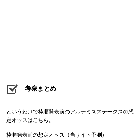
考察まとめ
というわけで枠順発表前のアルテミスステークスの想
定オッズはこちら。
枠順発表前の想定オッズ（当サイト予測）