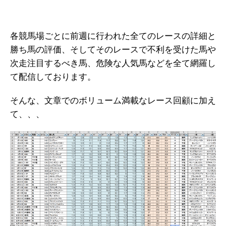
各競馬場ごとに前週に行われた全てのレースの詳細と
勝ち馬の評価、そしてそのレースで不利を受けた馬や
次走注目するべき馬、危険な人気馬などを全て網羅し
て配信しております。
そんな、文章でのボリューム満載なレース回顧に加え
て、、、