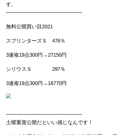
す。
─────────────────────
無料公開買い目2021
スプリンターズＳ 476％
3連複19点300円→27150円
シリウスＳ 297％
3連複19点300円→16770円
─────────────────────
土曜重賞公開だといい感じなんです！