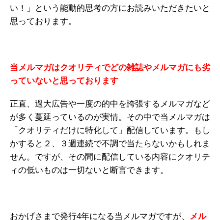
い！」という能動的思考の方にお読みいただきたいと
思っております。
当メルマガはクオリティでどの雑誌やメルマガにも劣
っていないと思っております
正直、過大広告や一度の的中を誇張するメルマガなど
が多く蔓延っているのが実情。その中で当メルマガは
「クオリティだけに特化して」配信しています。もし
かすると２、３週連続で不調で当たらないかもしれま
せん。ですが、その間に配信している内容にクオリテ
ィの低いものは一切ないと断言できます。
おかげさまで発行4年になる当メルマガですが、
メル