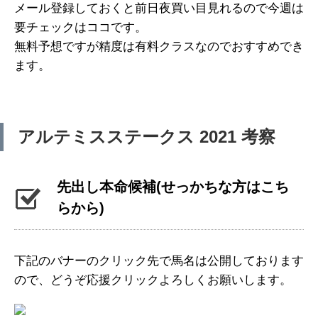
メール登録しておくと前日夜買い目見れるので今週は
要チェックはココです。
無料予想ですが精度は有料クラスなのでおすすめでき
ます。
アルテミスステークス 2021 考察
先出し本命候補(せっかちな方はこち
らから)
下記のバナーのクリック先で馬名は公開しております
ので、どうぞ応援クリックよろしくお願いします。