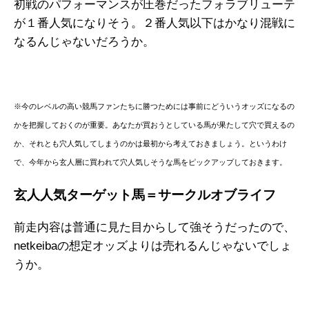
初戦のパフォーマンスが圧巻だったフォラブリューテ
が１番人気になりそう。２番人気以下はかなり混戦に
なるんじゃないだろうか。
※今のレベルの高い競馬ファンたちに勝つためには事前にどういうオッズになるの
かを把握しておくのが重要。あなたが買おうとしている馬が果たして穴で買えるの
か、それとも穴人気してしまうのかは最初から考えておきましょう。というわけ
で、今年から玄人層に買われて穴人気しそうな馬をピックアップしておきます。
玄人人気ターゲット馬＝サークルオブライフ
前走内容は普通に見た目からして強そうだったので、
netkeibaの想定オッズよりは売れるんじゃないでしょ
うか。