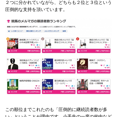
２つに分かれていながら、どちらも２位と３位という
圧倒的な支持を頂いています。
この順位までこれたのも「圧倒的に継続読者数が多
い」ということが理由です。小手先の一度の的中など