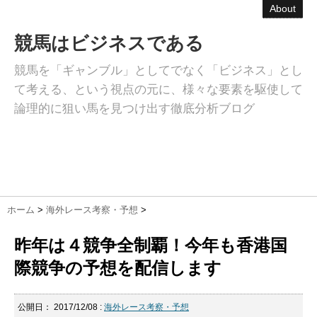
About
競馬はビジネスである
競馬を「ギャンブル」としてでなく「ビジネス」とし
て考える、という視点の元に、様々な要素を駆使して
論理的に狙い馬を見つけ出す徹底分析ブログ
ホーム
>
海外レース考察・予想
>
昨年は４競争全制覇！今年も香港国
際競争の予想を配信します
公開日：
2017/12/08
:
海外レース考察・予想