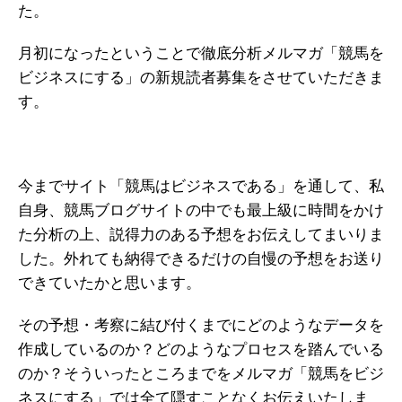
た。
月初になったということで徹底分析メルマガ「競馬を
ビジネスにする」の新規読者募集をさせていただきま
す。
今までサイト「競馬はビジネスである」を通して、私
自身、競馬ブログサイトの中でも最上級に時間をかけ
た分析の上、説得力のある予想をお伝えしてまいりま
した。外れても納得できるだけの自慢の予想をお送り
できていたかと思います。
その予想・考察に結び付くまでにどのようなデータを
作成しているのか？どのようなプロセスを踏んでいる
のか？そういったところまでをメルマガ「競馬をビジ
ネスにする」では全て隠すことなくお伝えいたしま