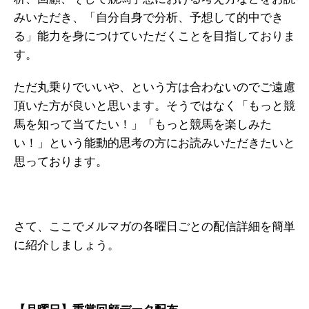
みいただき、「自分自身で分析、予想して的中でき
る」能力を身につけていただくことを目指しておりま
す。
ただ丸乗りでいいや、という方は合わないのでご遠慮
頂いた方が良いと思います。そうではなく「もっと競
馬を知って当てたい！」「もっと競馬を楽しみた
い！」という能動的思考の方にお読みいただきたいと
思っております。
さて、ここでメルマガの各曜日ごとの配信詳細を簡単
に紹介しましょう。