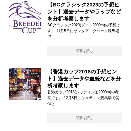
【BCクラシック2023の予想ヒ
ント】過去データやラップなど
を分析考察します
BCクラシック2023(ダート2000m)の予想で
す。 11月5日にサンタアニタパーク競馬場
で
記事を読む
【香港カップ2018の予想ヒン
ト】過去データや血統などを分
析考察します
香港カップ2018(シャティン芝2000m)の考
察です。 12月8日にシャティン競馬場で開
催さ
記事を読む