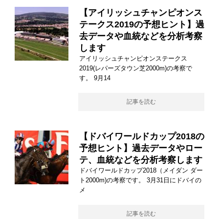
【アイリッシュチャンピオンス
テークス2019の予想ヒント】過
去データや血統などを分析考察
します
アイリッシュチャンピオンステークス
2019(レパーズタウン芝2000m)の考察で
す。 9月14
記事を読む
【ドバイワールドカップ2018の
予想ヒント】過去データやロー
テ、血統などを分析考察します
ドバイワールドカップ2018（メイダン ダー
ト2000m)の考察です。 3月31日にドバイの
メ
記事を読む