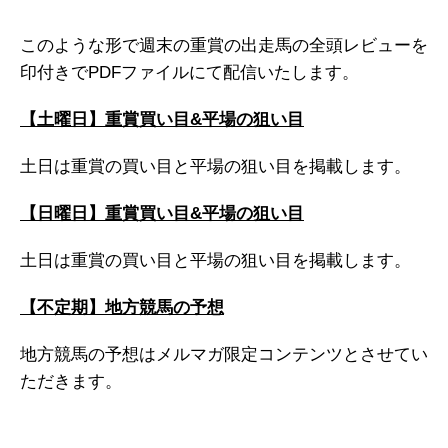
このような形で週末の重賞の出走馬の全頭レビューを
印付きでPDFファイルにて配信いたします。
【土曜日】重賞買い目&平場の狙い目
土日は重賞の買い目と平場の狙い目を掲載します。
【日曜日】重賞買い目&平場の狙い目
土日は重賞の買い目と平場の狙い目を掲載します。
【不定期】地方競馬の予想
地方競馬の予想はメルマガ限定コンテンツとさせてい
ただきます。