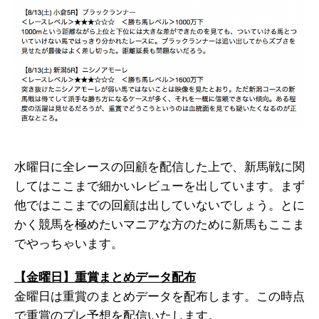
水曜日に全レースの回顧を配信した上で、新馬戦に関
してはここまで細かいレビューを出しています。まず
他ではここまでの回顧は出していないでしょう。とに
かく競馬を極めたいマニアな方のために新馬もここま
でやっちゃいます。
【金曜日】重賞まとめデータ配布
金曜日は重賞のまとめデータを配布します。この時点
で重賞のプレ予想を配信いたします。