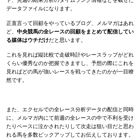
ト、先週の結果分析のタイムランク情報などを載せた
データファイルになります。
正直言って回顧をやっているブログ、メルマガはあれ
ど、
中央競馬の全レースの回顧をまとめて配信してい
る媒体はウチだけ
だと思います。
これを見れば縦比較で走破時計やレースラップがどれ
くらい優秀なのか把握できますし、予想の際にこれを
見ればどの馬が強いレースを戦ってきたのかが一目瞭
然です。
また、エクセルでの全レース分析データの配信と同時
に、メルマガ内にて前週の全レースの中で不利を受け
たりペースに泣かされたりして次走は狙い目だと思わ
れる馬を多数ピックアップしてお伝えしております。