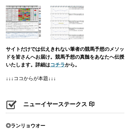
サイトだけでは伝えきれない筆者の競馬予想のメソッ
ドを皆さんへお届け。
競馬予想の真髄をあなたへ伝授
いたします。詳細は
コチラ
から。
↓↓↓ココからが本題↓↓↓
ニューイヤーステークス 印
◎ランリョウオー