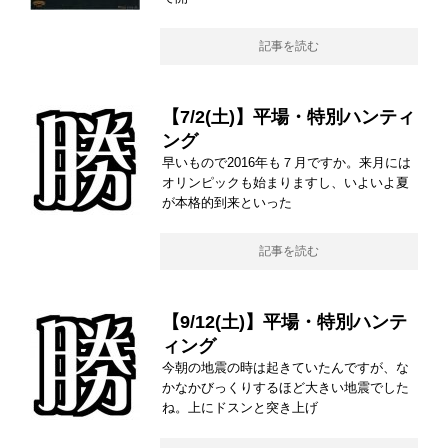
記事を読む
【7/2(土)】平場・特別ハンティ
ング
早いもので2016年も７月ですか。来月には
オリンピックも始まりますし、いよいよ夏
が本格的到来といった
記事を読む
【9/12(土)】平場・特別ハンテ
ィング
今朝の地震の時は起きていたんですが、な
かなかびっくりするほど大きい地震でした
ね。上にドスンと突き上げ