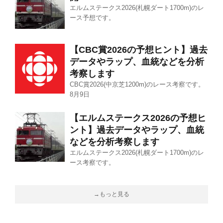
エルムステークス2026(札幌ダート1700m)のレ
ース予想です。
【CBC賞2026の予想ヒント】過去
データやラップ、血統などを分析
考察します
CBC賞2026(中京芝1200m)のレース考察です。
8月9日
【エルムステークス2026の予想ヒ
ント】過去データやラップ、血統
などを分析考察します
エルムステークス2026(札幌ダート1700m)のレ
ース考察です。
→もっと見る