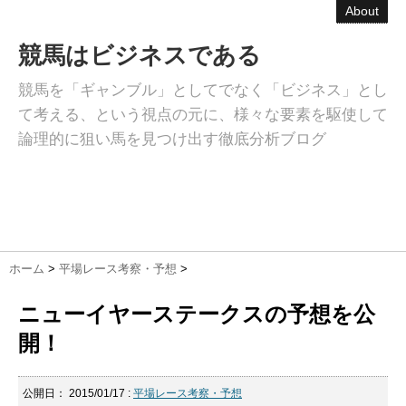
About
競馬はビジネスである
競馬を「ギャンブル」としてでなく「ビジネス」とし
て考える、という視点の元に、様々な要素を駆使して
論理的に狙い馬を見つけ出す徹底分析ブログ
ホーム
>
平場レース考察・予想
>
ニューイヤーステークスの予想を公
開！
公開日：
2015/01/17
:
平場レース考察・予想