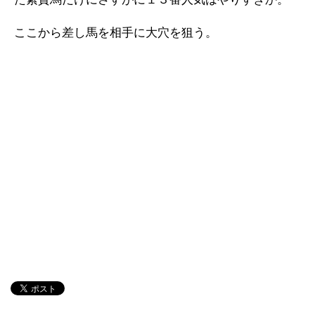
ここから差し馬を相手に大穴を狙う。