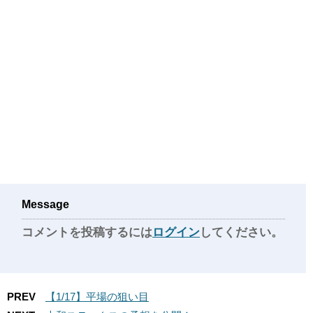
Message
コメントを投稿するには
ログイン
してください。
PREV
【1/17】平場の狙い目