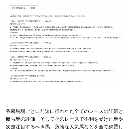
各競馬場ごとに前週に行われた全てのレースの詳細と
勝ち馬の評価、そしてそのレースで不利を受けた馬や
次走注目するべき馬、危険な人気馬などを全て網羅し