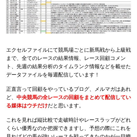
エクセルファイルにて競馬場ごとに新馬戦から上級戦
まで、全てのレースの結果情報、レース回顧コメン
ト、先週の結果分析のタイムランク情報などを載せた
データファイルを毎週配信しています！
正直言って回顧をやっているブログ、メルマガはあれ
ど、
中央競馬の全レースの回顧をまとめて配信してい
る媒体はウチだけ
だと思います。
これを見れば縦比較で走破時計やレースラップがどれ
くらい優秀なのか把握できますし、予想の際にこれを
見ればどの馬が強いレースを戦ってきたのかが一目瞭