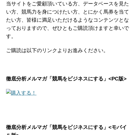
当サイトをご愛顧頂いている方、データベースを見た
い方、競馬力を身につけたい方、とにかく馬券を当て
たい方、皆様に満足いただけるようなコンテンツとな
っておりますので、ぜひともご購読頂けますと幸いで
す。
ご購読は以下のリンクよりお進みください。
徹底分析メルマガ「競馬をビジネスにする」<PC版>
徹底分析メルマガ「競馬をビジネスにする」<モバイ