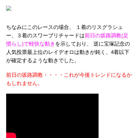
ちなみにこのレースの場合、 １着のリスグラシュ
ー、３着のスワーブリチャードは
前日の坂路調教(足
慣らし)で軽快な動き
を示しており、 逆に宝塚記念の
人気投票最上位のレイデオロは動きが鈍く、4着以下
が確定するような動きでした。
前日の坂路調教・・・・これが今後トレンドになるか
もしれません。