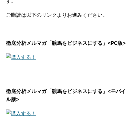
す。
ご購読は以下のリンクよりお進みください。
徹底分析メルマガ「競馬をビジネスにする」<PC版>
徹底分析メルマガ「競馬をビジネスにする」<モバイ
ル版>