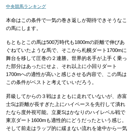
中央競馬ランキング
本命はこの条件で一気の巻き返しが期待できそうなこ
の馬にします。
もともとこの馬は500万時代も1800mの距離で伸びあ
ぐねていたような馬で、そこから札幌ダート1700mに
舞台を移して圧巻の２連勝。世界的名手が上手く乗っ
た部分はあったにせよ、それ以上に小回りダート
1700mへの適性が高いと感じさせる内容で、この馬は
この条件がベストと考えていいだろう。
昇級してからの３戦はまともに走れていないが、赤富
士Sは距離が長すぎた上にハイペースを先行して潰れ
たなら度外視可能。立夏Sはかなりのハイレベル戦で
東京ダート1600mも適性的にどうだったという感じ。
そして前走はラップ的に緩まない流れを途中から一気