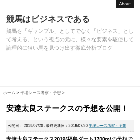
About
競馬はビジネスである
競馬を「ギャンブル」としてでなく「ビジネス」とし
て考える、という視点の元に、様々な要素を駆使して
論理的に狙い馬を見つけ出す徹底分析ブログ
ホーム
>
平場レース考察・予想
>
安達太良ステークスの予想を公開！
公開日：
2019/07/20
: 最終更新日：2019/07/20
平場レース考察・予想
安達太良ステークス2019(福島ダート17
00m)
の予想で