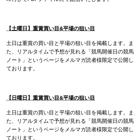
【土曜日】重賞買い目&平場の狙い目
土日は重賞の買い目と平場の狙い目を掲載します。ま
た、リアルタイムで予想が見れる「競馬開催日の競馬
ノート」というページをメルマガ読者様限定で公開し
ております。
【日曜日】重賞買い目&平場の狙い目
土日は重賞の買い目と平場の狙い目を掲載します。ま
た、リアルタイムで予想が見れる「競馬開催日の競馬
ノート」というページをメルマガ読者様限定で公開し
ております。