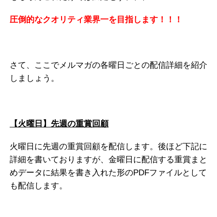
圧倒的なクオリティ業界一を目指します！！！
さて、ここでメルマガの各曜日ごとの配信詳細を紹介
しましょう。
【火曜日】先週の重賞回顧
火曜日に先週の重賞回顧を配信します。後ほど下記に
詳細を書いておりますが、金曜日に配信する重賞まと
めデータに結果を書き入れた形のPDFファイルとして
も配信します。