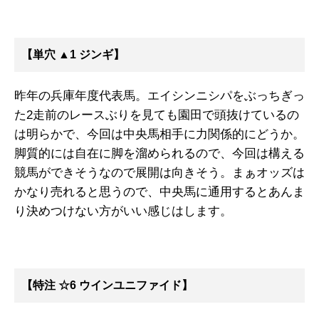
【単穴 ▲1 ジンギ】
昨年の兵庫年度代表馬。エイシンニシパをぶっちぎっ
た2走前のレースぶりを見ても園田で頭抜けているの
は明らかで、今回は中央馬相手に力関係的にどうか。
脚質的には自在に脚を溜められるので、今回は構える
競馬ができそうなので展開は向きそう。まぁオッズは
かなり売れると思うので、中央馬に通用するとあんま
り決めつけない方がいい感じはします。
【特注 ☆6 ウインユニファイド】