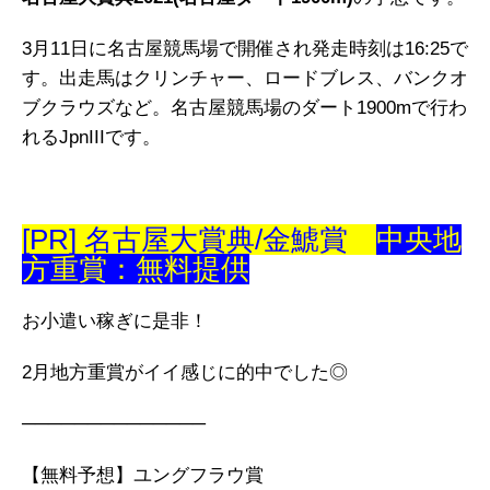
3月11日に名古屋競馬場で開催され発走時刻は16:25で
す。出走馬はクリンチャー、ロードブレス、バンクオ
ブクラウズなど。名古屋競馬場のダート1900mで行わ
れるJpnIIIです。
[PR] 名古屋大賞典/金鯱賞
中央地
方重賞：無料提供
お小遣い稼ぎに是非！
2月地方重賞がイイ感じに的中でした◎
──────────────
【無料予想】ユングフラウ賞