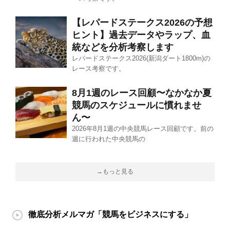
【レパードステークス2026の予想
ヒント】過去データやラップ、血
統などを分析考察します
レパードステークス2026(新潟ダート1800m)の
レース考察です。
8月1週のレース回顧〜なかなか夏
競馬のスケジュールに慣れませ
ん〜
2026年8月1週の中央競馬レース回顧です。前の
週に行われた中央競馬の
→もっと見る
徹底分析メルマガ「競馬をビジネスにする」