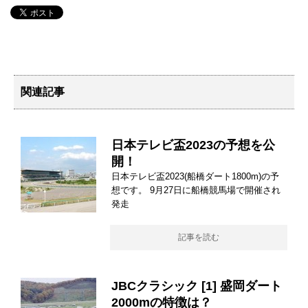
関連記事
日本テレビ盃2023の予想を公
開！
日本テレビ盃2023(船橋ダート1800m)の予
想です。 9月27日に船橋競馬場で開催され
発走
記事を読む
JBCクラシック [1] 盛岡ダート
2000mの特徴は？