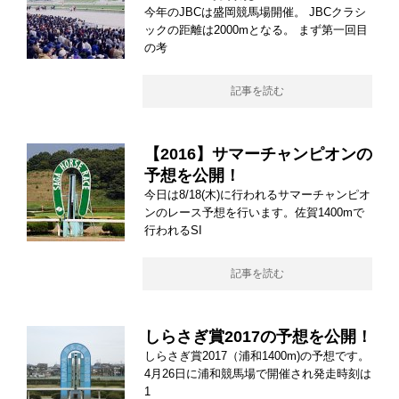
今年のJBCは盛岡競馬場開催。 JBCクラシ
ックの距離は2000mとなる。 まず第一回目
の考
記事を読む
【2016】サマーチャンピオンの
予想を公開！
今日は8/18(木)に行われるサマーチャンピオ
ンのレース予想を行います。佐賀1400mで
行われるSI
記事を読む
しらさぎ賞2017の予想を公開！
しらさぎ賞2017（浦和1400m)の予想です。
4月26日に浦和競馬場で開催され発走時刻は
1