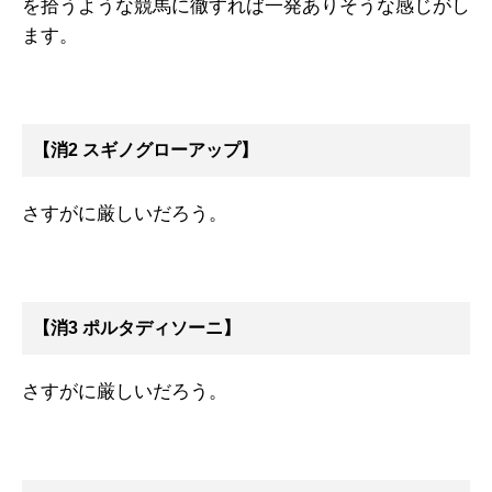
を拾うような競馬に徹すれば一発ありそうな感じがし
ます。
【消2 スギノグローアップ】
さすがに厳しいだろう。
【消3 ポルタディソーニ】
さすがに厳しいだろう。