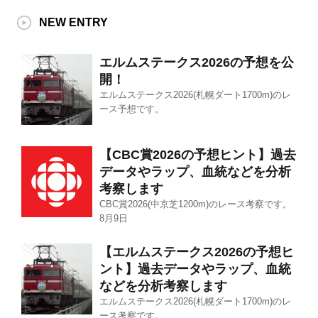
NEW ENTRY
エルムステークス2026の予想を公
開！
エルムステークス2026(札幌ダート1700m)のレ
ース予想です。
【CBC賞2026の予想ヒント】過去
データやラップ、血統などを分析
考察します
CBC賞2026(中京芝1200m)のレース考察です。
8月9日
【エルムステークス2026の予想ヒ
ント】過去データやラップ、血統
などを分析考察します
エルムステークス2026(札幌ダート1700m)のレ
ース考察です。