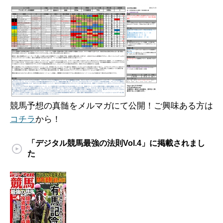
競馬予想の真髄をメルマガにて公開！ご興味ある方は
コチラ
から！
「デジタル競馬最強の法則Vol.4」に掲載されまし
た