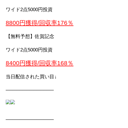
ワイド2点5000円投資
8800円獲得/回収率176％
【無料予想】佐賀記念
ワイド2点5000円投資
8400円獲得/回収率168％
当日配信された買い目↓
──────────────
──────────────