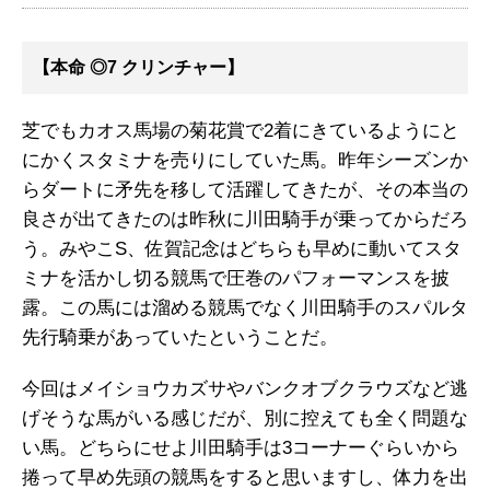
【本命 ◎7 クリンチャー】
芝でもカオス馬場の菊花賞で2着にきているようにと
にかくスタミナを売りにしていた馬。昨年シーズンか
らダートに矛先を移して活躍してきたが、その本当の
良さが出てきたのは昨秋に川田騎手が乗ってからだろ
う。みやこS、佐賀記念はどちらも早めに動いてスタ
ミナを活かし切る競馬で圧巻のパフォーマンスを披
露。この馬には溜める競馬でなく川田騎手のスパルタ
先行騎乗があっていたということだ。
今回はメイショウカズサやバンクオブクラウズなど逃
げそうな馬がいる感じだが、別に控えても全く問題な
い馬。どちらにせよ川田騎手は3コーナーぐらいから
捲って早め先頭の競馬をすると思いますし、体力を出