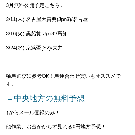
3月無料公開予定こちら↓
3/11(木) 名古屋大賞典(Jpn3)/名古屋
3/16(火) 黒船賞(Jpn3)/高知
3/24(水) 京浜盃(S2)/大井
──────────────
軸馬選びに参考OK！馬連合わせ買いもオススメで
す。
→中央地方の無料予想
↑からメール登録のみ！
他作業、お金かからず見れる0円地方予想！