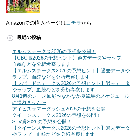
Amazonでの購入ページは
コチラ
から
最近の投稿
エルムステークス2026の予想を公開！
【CBC賞2026の予想ヒント】過去データやラップ、
血統などを分析考察します
【エルムステークス2026の予想ヒント】過去データや
ラップ、血統などを分析考察します
【レパードステークス2026の予想ヒント】過去データ
やラップ、血統などを分析考察します
8月1週のレース回顧〜なかなか夏競馬のスケジュール
に慣れません〜
アイビスサマーダッシュ2026の予想を公開！
クイーンステークス2026の予想を公開！
STV賞2026の予想を公開！
【クイーンステークス2026の予想ヒント】過去データ
やラップ、血統などを分析考察します