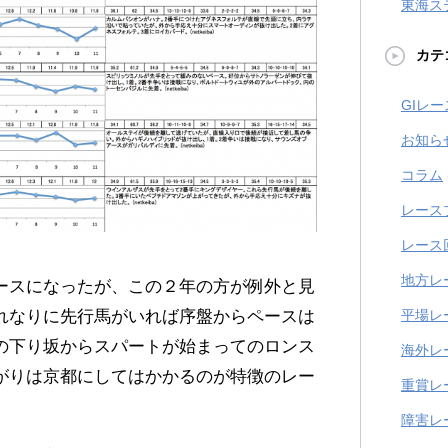
東海ス
カテ
GIレ
お知ら
コラム
レース
レース
地方レ
ースになったが、この２年の方が例外と見
れなりに先行馬がいれば序盤からペースは
平場レ
の下り坂からスパートが始まってのロンス
海外レ
がりは京都にしてはかかるのが特徴のレー
重賞レ
障害レ