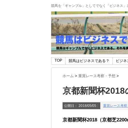
競馬を「ギャンブル」としてでなく「ビジネス」
TOP
競馬はビジネスである？
ビジネ
ホーム
>
重賞レース考察・予想
>
京都新聞杯201
公開日：
2018/05/05
:
重賞レース考察
京都新聞杯2018（京都芝2200