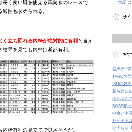
は長く良い脚を使える馬向きのレースで、
雑記
(3
る適性も求められる。
サイ
なく立ち回れる内枠が絶対的に有利
と言え
ス結果を見ても内枠は断然有利。
おす
競馬新聞Z
TAROの
IKUの競
勝ち組に
ゆたぽん
BOSS猿
中央と南
わがまま♪
ゆうちゃ
も内枠有利の見立てで良さそうだ。