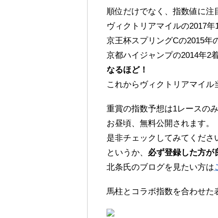
順位だけでなく、指数値に注
ヴィクトリアマイルの2017年
京王杯スプリングCの2015年
京都ハイジャンプの2014年2
なるほど！
これからヴィクトリアマイル
重賞の指数予想は1レースの
お昼頃、無料公開されます。
是非チェックしてみてくださ
というか、
必ず登録した方が
北条氏のブログを見たい方は
馬柱とコラボ指数を合わせた