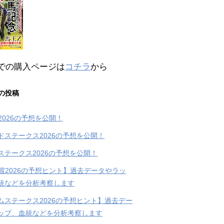
onでの購入ページは
コチラ
から
の投稿
2026の予想を公開！
ドステークス2026の予想を公開！
ステークス2026の予想を公開！
C賞2026の予想ヒント】過去データやラッ
統などを分析考察します
ムステークス2026の予想ヒント】過去デー
ップ、血統などを分析考察します