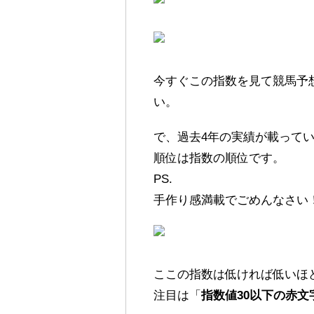
今すぐこの指数を見て競馬予
い。
で、過去4年の実績が載って
順位は指数の順位です。
PS.
手作り感満載でごめんなさい
ここの指数は低ければ低いほ
注目は「
指数値30以下の赤文