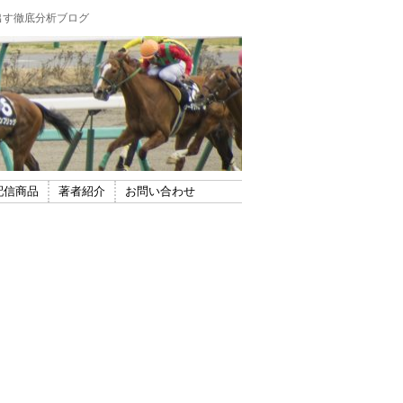
出す徹底分析ブログ
配信商品
著者紹介
お問い合わせ