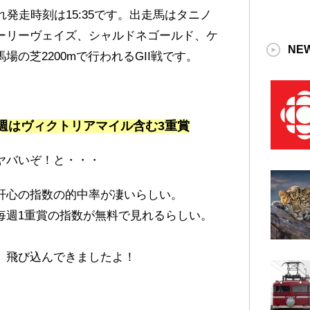
れ発走時刻は15:35です。出走馬はタニノ
ーリーヴェイズ、シャルドネゴールド、ケ
NE
の芝2200mで行われるGII戦です。
週はヴィクトリアマイル含む3重賞
ヤバいぞ！と・・・
肝心の指数の的中率が凄いらしい。
毎週1重賞の指数が無料で見れるらしい。
、飛び込んできましたよ！