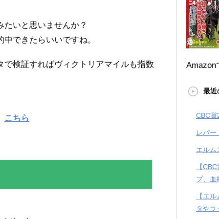
みたいと思いませんか？
的中できたらいいですね。
タで検証すればヴィクトリアマイルも指数
Amaz
最近
CBC賞
⇒
こちら
レパー
エルム
【CB
プ、血
【エル
タやラ