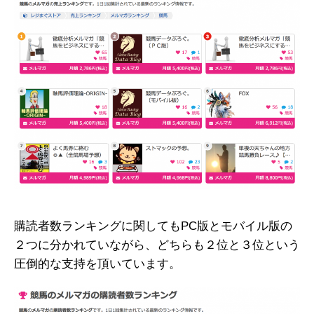
購読者数ランキングに関してもPC版とモバイル版の
２つに分かれていながら、どちらも２位と３位という
圧倒的な支持を頂いています。