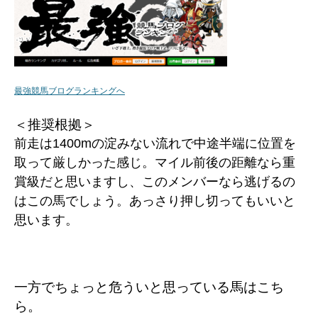
最強競馬ブログランキングへ
＜推奨根拠＞
前走は1400mの淀みない流れで中途半端に位置を
取って厳しかった感じ。マイル前後の距離なら重
賞級だと思いますし、このメンバーなら逃げるの
はこの馬でしょう。あっさり押し切ってもいいと
思います。
一方でちょっと危ういと思っている馬はこち
ら。