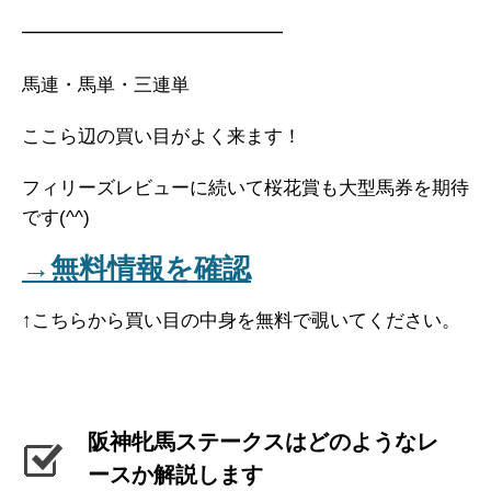
━━━━━━━━━━━━━━
馬連・馬単・三連単
ここら辺の買い目がよく来ます！
フィリーズレビューに続いて桜花賞も大型馬券を期待
です(^^)
→無料情報を確認
↑こちらから買い目の中身を無料で覗いてください。
阪神牝馬ステークスはどのようなレ
ースか解説します