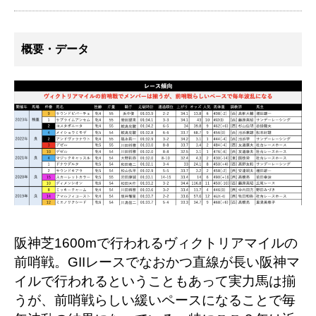
概要・データ
阪神芝1600mで行われるヴィクトリアマイルの
前哨戦。GIIレースでなおかつ直線が長い阪神マ
イルで行われるということもあって実力馬は揃
うが、前哨戦らしい緩いペースになることで毎