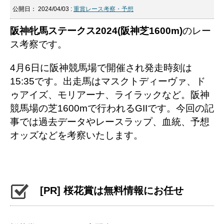
公開日：
2024/04/03
:
重賞レース考察・予想
阪神牝馬ステークス2024(阪神芝1600m)
のレー
ス考察です。
4月6日に阪神競馬場で開催され発走時刻は
15:35です。出走馬はマスクトディーヴァ、ド
ゥアイズ、モリアーナ、ライラックなど。阪神
競馬場の芝1600mで行われるGIIです。今回の記
事では過去データやレースラップ、血統、予想
オッズなどを考察いたします。
[PR] 桜花賞は無料情報にお任せ