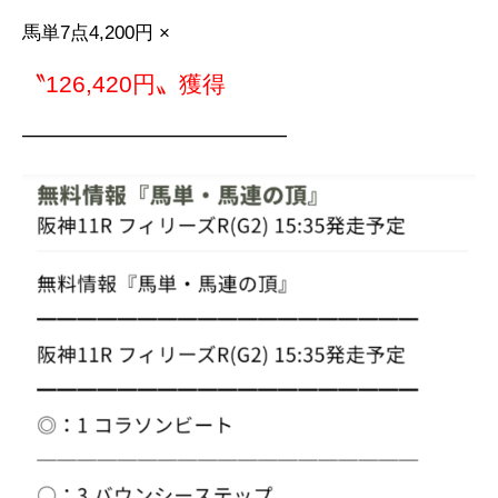
馬単7点4,200円 ×
〝126,420円〟獲得
━━━━━━━━━━━━━━