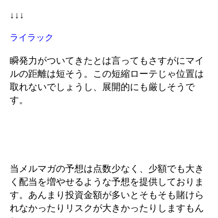
↓↓↓
ライラック
瞬発力がついてきたとは言ってもさすがにマイ
ルの距離は短そう。この短縮ローテじゃ位置は
取れないでしょうし、展開的にも厳しそうで
す。
当メルマガの予想は点数少なく、少額でも大き
く配当を増やせるような予想を提供しておりま
す。あんまり投資金額が多いとそもそも賭けら
れなかったりリスクが大きかったりしますもん