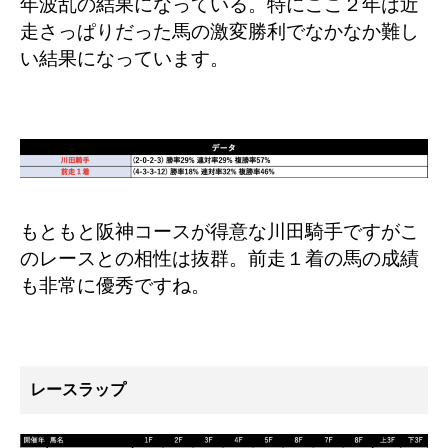
年波乱の結果になっている。特にここ２年は近
走さっぱりだった馬の激変勝利でなかなか難し
い結果になっています。
もともと阪神コースが得意な川田騎手ですがこ
のレースとの相性は抜群。前走１着の馬の成績
も非常に優秀ですね。
レースラップ