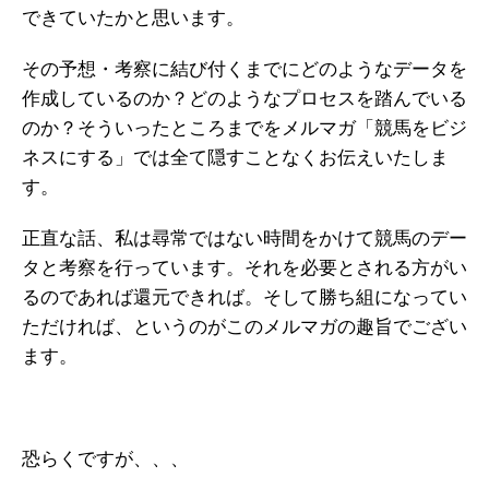
できていたかと思います。
その予想・考察に結び付くまでにどのようなデータを
作成しているのか？どのようなプロセスを踏んでいる
のか？そういったところまでをメルマガ「競馬をビジ
ネスにする」では全て隠すことなくお伝えいたしま
す。
正直な話、私は尋常ではない時間をかけて競馬のデー
タと考察を行っています。それを必要とされる方がい
るのであれば還元できれば。そして勝ち組になってい
ただければ、というのがこのメルマガの趣旨でござい
ます。
恐らくですが、、、