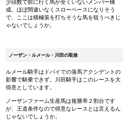
少頭数で前に行く馬が全くいないメンバー構
成。ほぼ間違いなくスローペースになりそう
で、ここは積極策を打ちそうな馬を狙うべきじ
ゃないでしょうか。
ノーザン・ルメール・川田の取捨
ルメール騎手はドバイでの落馬アクシデントの
影響で騎乗できず。川田騎手はこのレースを大
得意としています。
ノーザンファーム生産馬は複勝率２割台です
が、王道条件なので得意なレースとは言えるん
じゃないでしょうか。