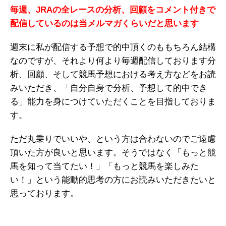
毎週、JRAの全レースの分析、回顧をコメント付きで
配信しているのは当メルマガくらいだと思います
週末に私が配信する予想で的中頂くのももちろん結構
なのですが、それより何より毎週配信しております分
析、回顧、そして競馬予想における考え方などをお読
みいただき、「自分自身で分析、予想して的中でき
る」能力を身につけていただくことを目指しておりま
す。
ただ丸乗りでいいや、という方は合わないのでご遠慮
頂いた方が良いと思います。そうではなく「もっと競
馬を知って当てたい！」「もっと競馬を楽しみた
い！」という能動的思考の方にお読みいただきたいと
思っております。