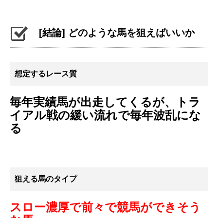
[結論] どのような馬を狙えばいいか
想定するレース質
毎年実績馬が出走してくるが、トラ
イアル戦の緩い流れで毎年波乱にな
る
狙える馬のタイプ
スロー濃厚で前々で競馬ができそう