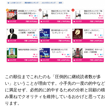
この順位までこれたのも「圧倒的に継続読者数が多
い」ということが理由です。小手先の一度の的中など
に満足せず、必然的に的中するための分析と回顧の積
み重ねでクオリティを維持しているおかげと思ってお
ります。