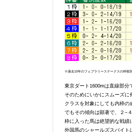
※過去10年のフェブラリーステークスの枠順
東京ダート1600mは直線部
そのためにいかにスムーズに
クラスを対象にしても内枠の
でもその傾向は顕著で、２−
枠に入った馬は絶望的な戦績
外国馬のシャールズスパイト