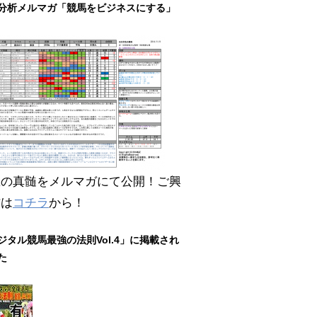
分析メルマガ「競馬をビジネスにする」
想の真髄をメルマガにて公開！ご興
方は
コチラ
から！
ジタル競馬最強の法則Vol.4」に掲載され
た