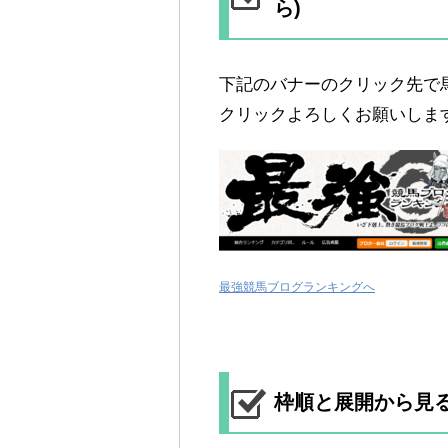
ら)
下記のバナーのクリック先で
クリックよろしくお願いしま
最強競馬ブログランキングへ
枠順と展開から見