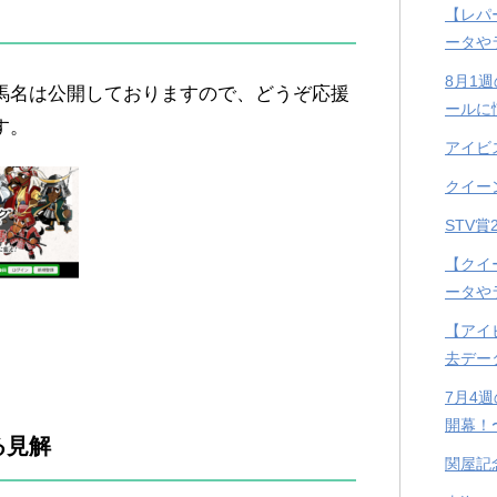
【レパ
ータや
8月1
馬名は公開しておりますので、どうぞ応援
ールに
す。
アイビ
クイー
STV賞
【クイ
ータや
【アイ
去デー
7月4
開幕！
る見解
関屋記