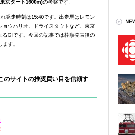
東京ダート1600m)
の考察です。
れ発走時刻は15:40です。出走馬はレモン
NE
ショウハリオ、ドライスタウトなど。東京
われるGIです。今回の記事では枠順発表後の
します。
賞はこのサイトの推奨買い目を信頼す
↓
！