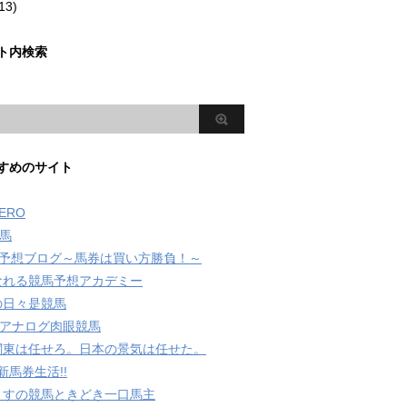
13)
ト内検索
すめのサイト
ERO
競馬
馬予想ブログ～馬券は買い方勝負！～
なれる競馬予想アカデミー
の日々是競馬
のアナログ肉眼競馬
関東は任せろ。日本の景気は任せた。
新馬券生活!!
りすの競馬ときどき一口馬主