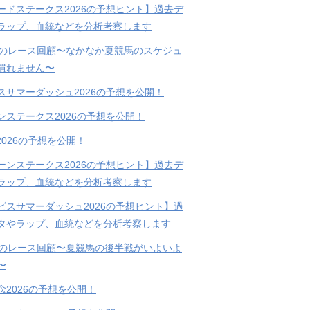
ードステークス2026の予想ヒント】過去デ
ラップ、血統などを分析考察します
週のレース回顧〜なかなか夏競馬のスケジュ
慣れません〜
スサマーダッシュ2026の予想を公開！
ンステークス2026の予想を公開！
2026の予想を公開！
ーンステークス2026の予想ヒント】過去デ
ラップ、血統などを分析考察します
ビスサマーダッシュ2026の予想ヒント】過
タやラップ、血統などを分析考察します
週のレース回顧〜夏競馬の後半戦がいよいよ
〜
念2026の予想を公開！