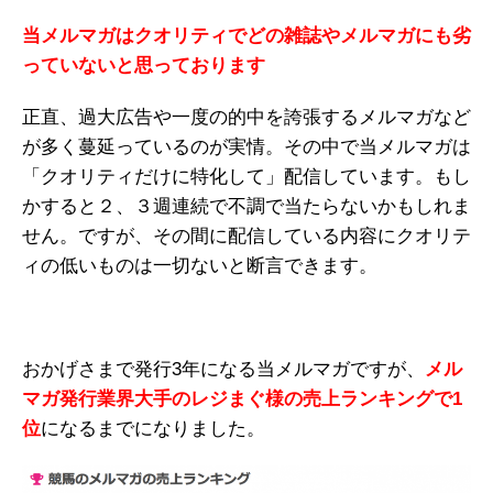
当メルマガはクオリティでどの雑誌やメルマガにも劣
っていないと思っております
正直、過大広告や一度の的中を誇張するメルマガなど
が多く蔓延っているのが実情。その中で当メルマガは
「クオリティだけに特化して」配信しています。もし
かすると２、３週連続で不調で当たらないかもしれま
せん。ですが、その間に配信している内容にクオリテ
ィの低いものは一切ないと断言できます。
おかげさまで発行3年になる当メルマガですが、
メル
マガ発行業界大手のレジまぐ様の売上ランキングで1
位
になるまでになりました。