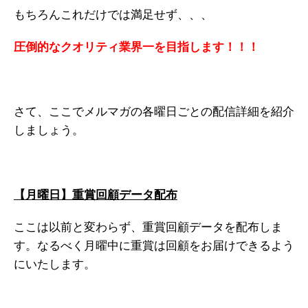
もちろんこれだけでは満足せず、、、
圧倒的なクオリティ業界一を目指します！！！
さて、ここでメルマガの各曜日ごとの配信詳細を紹介
しましょう。
【月曜日】重賞回顧データ配布
ここは以前と変わらず、重賞回顧データを配布しま
す。なるべく月曜中に重賞は回顧をお届けできるよう
にいたします。