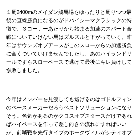
１周2400mのメイダン競馬場をゆったりと周りつつ最
後の直線勝負になるのがドバイシーマクラシックの特
徴で、３コーナーあたりから始まる加速のスパート合
戦についていけない馬はズルズルと下がっていく。昨
年はサウンズオブアースがこのスローからの加速勝負
に全くついていけませんでしたし、あのハイランドリ
ールですらスローペースで逃げて最後にキレ負けして
惨敗しました。
今年はメンバーを見渡しても逃げるのはゴドルフィン
のペースメーカーだろうベストソリューションになり
そう。色気があるのがクロスオブスターズだけであれ
ばハイペースを作って差し向きの流れにすればいい
が、前哨戦を先行タイプのホークヴィルがシティオブ