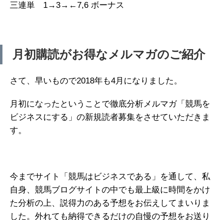
三連単 1→3→←7,6 ボーナス
月初購読がお得なメルマガのご紹介
さて、早いもので2018年も4月になりました。
月初になったということで徹底分析メルマガ「競馬を
ビジネスにする」の新規読者募集をさせていただきま
す。
今までサイト「競馬はビジネスである」を通して、私
自身、競馬ブログサイトの中でも最上級に時間をかけ
た分析の上、説得力のある予想をお伝えしてまいりま
した。外れても納得できるだけの自慢の予想をお送り