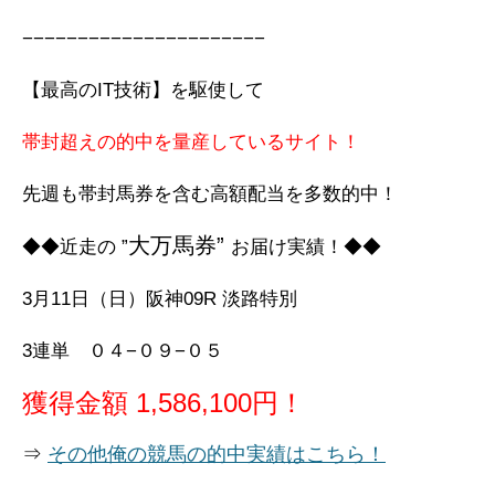
−−−−−−−−−−−−−−−−−−−−−−
【最高のIT技術】を駆使して
帯封超えの的中を量産しているサイト！
先週も帯封馬券を含む高額配当を多数的中！
大万馬券”
◆◆近走の ”
お届け実績！◆◆
3月11日（日）阪神09R 淡路特別
3連単 ０４−０９−０５
獲得金額 1,586,100円！
⇒
その他俺の競馬の的中実績はこちら！