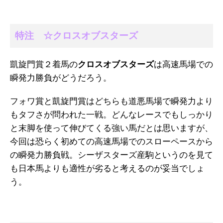
特注 ☆クロスオブスターズ
凱旋門賞２着馬の
クロスオブスターズ
は高速馬場での
瞬発力勝負がどうだろう。
フォワ賞と凱旋門賞はどちらも道悪馬場で瞬発力より
もタフさが問われた一戦。どんなレースでもしっかり
と末脚を使って伸びてくる強い馬だとは思いますが、
今回は恐らく初めての高速馬場でのスローペースから
の瞬発力勝負戦。シーザスターズ産駒というのを見て
も日本馬よりも適性が劣ると考えるのが妥当でしょ
う。