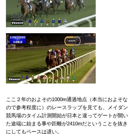
ここ２年のおよその1000m通過地点（本当におよそな
ので参考程度に）のレースラップを見ても、メイダン
競馬場のタイム計測開始が日本と違ってゲートが開い
た途端に始まる事や距離が2410mだということを抜き
にしてもペースは遅い。