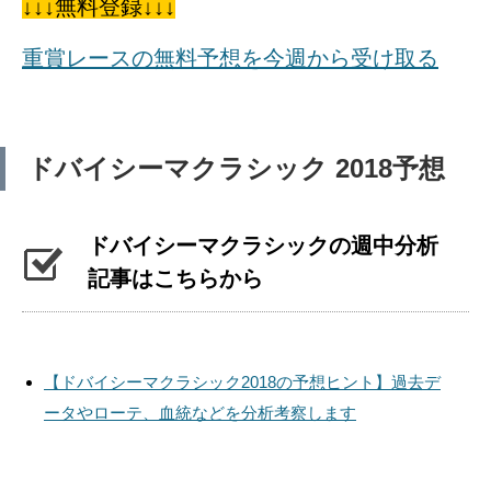
↓↓↓無料登録↓↓↓
重賞レースの無料予想を今週から受け取る
ドバイシーマクラシック 2018予想
ドバイシーマクラシックの週中分析
記事はこちらから
【ドバイシーマクラシック2018の予想ヒント】過去デ
ータやローテ、血統などを分析考察します