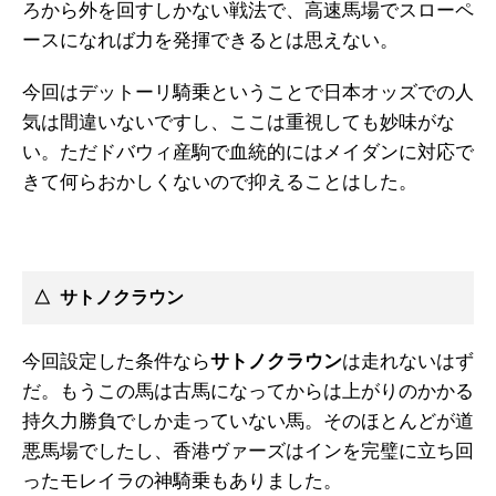
ろから外を回すしかない戦法で、高速馬場でスローペ
ースになれば力を発揮できるとは思えない。
今回はデットーリ騎乗ということで日本オッズでの人
気は間違いないですし、ここは重視しても妙味がな
い。ただドバウィ産駒で血統的にはメイダンに対応で
きて何らおかしくないので抑えることはした。
△ サトノクラウン
今回設定した条件なら
サトノクラウン
は走れないはず
だ。もうこの馬は古馬になってからは上がりのかかる
持久力勝負でしか走っていない馬。そのほとんどが道
悪馬場でしたし、香港ヴァーズはインを完璧に立ち回
ったモレイラの神騎乗もありました。