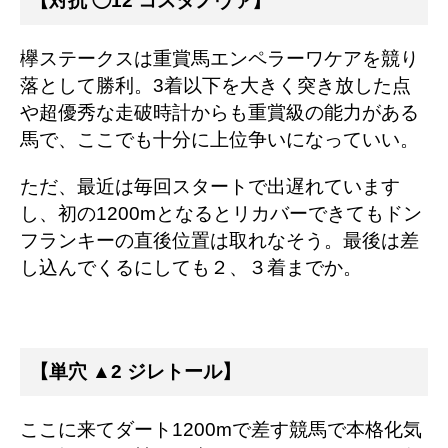
【対抗 ◯12 コスタノヴァ】
欅ステークスは重賞馬エンペラーワケアを競り
落として勝利。3着以下を大きく突き放した点
や超優秀な走破時計からも重賞級の能力がある
馬で、ここでも十分に上位争いになっていい。
ただ、最近は毎回スタートで出遅れています
し、初の1200mとなるとリカバーできてもドン
フランキーの直後位置は取れなそう。最後は差
し込んでくるにしても２、３着までか。
【単穴 ▲2 ジレトール】
ここに来てダート1200mで差す競馬で本格化気