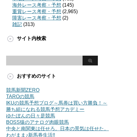
海外レース考察・予想
(145)
重賞レース考察・予想
(2,965)
障害レース考察・予想
(2)
雑記
(313)
サイト内検索
おすすめのサイト
競馬新聞ZERO
TAROの競馬
IKUの競馬予想ブログ～馬券は買い方勝負！～
勝ち組になれる競馬予想アカデミー
ゆたぽんの日々是競馬
BOSS猿のアナログ肉眼競馬
中央と南関東は任せろ。日本の景気は任せた。
わがまま♪新馬券生活!!