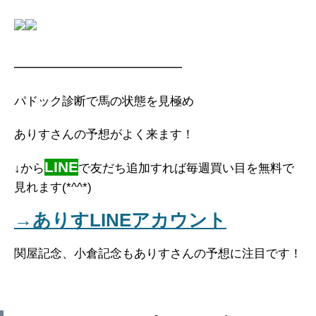
━━━━━━━━━━━━━━
パドック診断で馬の状態を見極め
ありすさんの予想がよく来ます！
LINE
↓から
で友だち追加すれば毎週買い目を無料で
見れます(*^^*)
→ありすLINEアカウント
関屋記念、小倉記念もありすさんの予想に注目です！