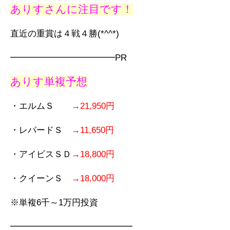
ありすさんに注目です！
直近の重賞は４戦４勝(*^^*)
━━━━━━━━━━━━PR
ありす単複予想
・エルムＳ
→21,950円
・レパードＳ
→11,650円
・アイビスＳＤ
→18,800円
・クイーンＳ
→18,000円
※単複6千～1万円投資
━━━━━━━━━━━━━━