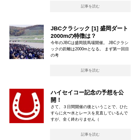
記事を読む
JBCクラシック [1] 盛岡ダート
2000mの特徴は？
今年のJBCは盛岡競馬場開催。 JBCクラシ
ックの距離は2000mとなる。 まず第一回目
の考
記事を読む
ハイセイコー記念の予想を公
開！
さて、３日間開催の後ということで、ひた
すらに火〜水とレースを見直しているんで
すが、全く終わりません（
記事を読む