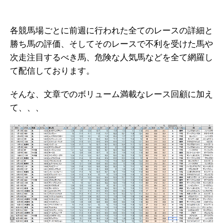
各競馬場ごとに前週に行われた全てのレースの詳細と
勝ち馬の評価、そしてそのレースで不利を受けた馬や
次走注目するべき馬、危険な人気馬などを全て網羅し
て配信しております。
そんな、文章でのボリューム満載なレース回顧に加え
て、、、