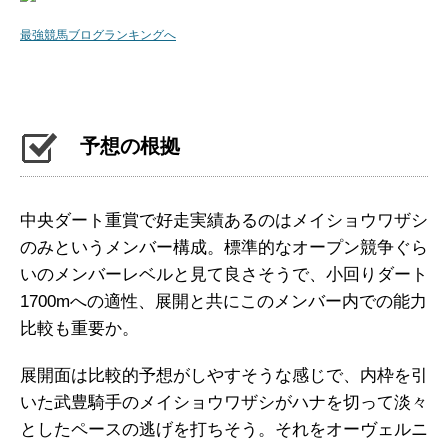
最強競馬ブログランキングへ
予想の根拠
中央ダート重賞で好走実績あるのはメイショウワザシ
のみというメンバー構成。標準的なオープン競争ぐら
いのメンバーレベルと見て良さそうで、小回りダート
1700mへの適性、展開と共にこのメンバー内での能力
比較も重要か。
展開面は比較的予想がしやすそうな感じで、内枠を引
いた武豊騎手のメイショウワザシがハナを切って淡々
としたペースの逃げを打ちそう。それをオーヴェルニ