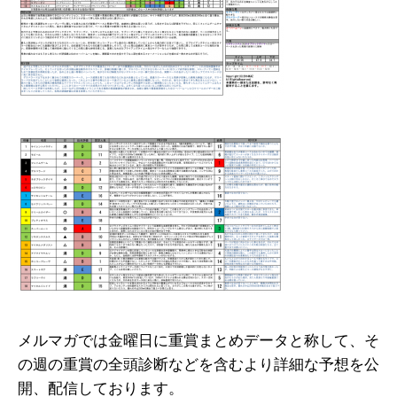
メルマガでは金曜日に重賞まとめデータと称して、そ
の週の重賞の全頭診断などを含むより詳細な予想を公
開、配信しております。