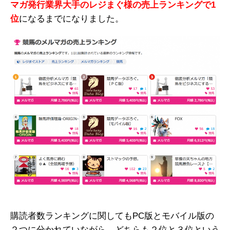
マガ発行業界大手のレジまぐ様の売上ランキングで1
位
になるまでになりました。
購読者数ランキングに関してもPC版とモバイル版の
２つに分かれていながら、どちらも２位と３位という