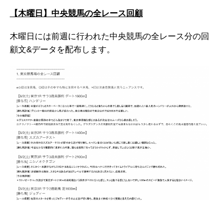
【木曜日】中央競馬の全レース回顧
木曜日には前週に行われた中央競馬の全レース分の回
顧文&データを配布します。