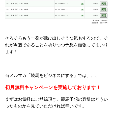
そろそろもう一発が飛び出しそうな気もするので、そ
れが今週であることを祈りつつ予想を頑張ってまいり
ます！
当メルマガ「競馬をビジネスにする」では、、、
初月無料キャンペーンを実施しております！
まずはお気軽にご登録頂き、競馬予想の真髄はどうい
ったものかを見ていただければ幸いです。