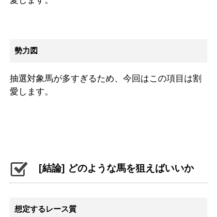
愛します。
勢力図
抽選対象馬が多すぎるため、今回はこの項目は割
愛します。
[結論] どのような馬を狙えばいいか
想定するレース質