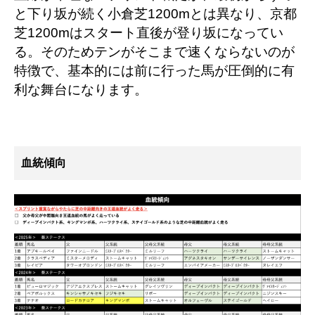
と下り坂が続く小倉芝1200mとは異なり、京都
芝1200mはスタート直後が登り坂になってい
る。そのためテンがそこまで速くならないのが
特徴で、基本的には前に行った馬が圧倒的に有
利な舞台になります。
血統傾向