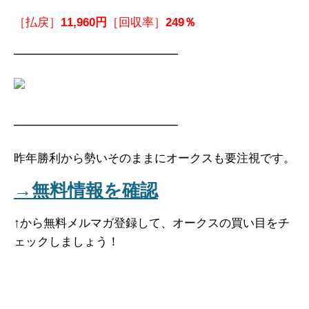
［払戻］
11,960円
［回収率］
249％
━━━━━━━━━━━━━━
━━━━━━━━━━━━━━
昨年勝利から勢いそのままにオークスも要注視です。
→無料情報を確認
↑から無料メルマガ登録して、オークスの買い目をチ
ェックしましょう！