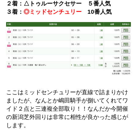
２着：△トゥルーサクセサー ５
番人気
３着：
◎ミッドセンチュリー
10
番人気
ここはミッドセンチュリーが直線で詰まりかけ
ましたが、なんとか嶋田騎手が捌いてくれてワ
イド２点と三連複全部取り！！なんだか今開催
の新潟芝外回りは非常に相性が良かった感じが
します。