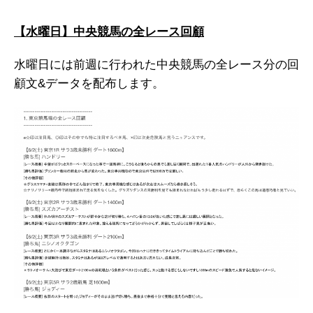
【水曜日】中央競馬の全レース回顧
水曜日には前週に行われた中央競馬の全レース分の回
顧文&データを配布します。