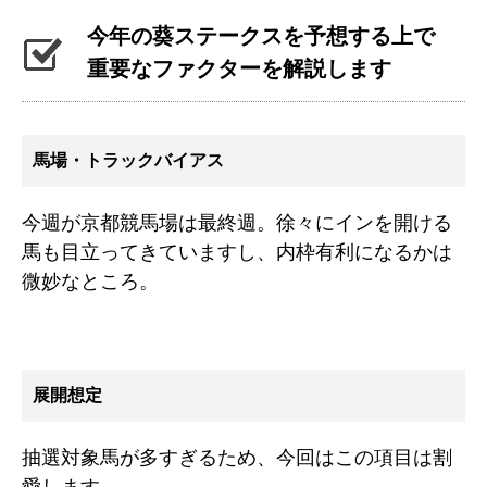
今年の葵ステークスを予想する上で
重要なファクターを解説します
馬場・トラックバイアス
今週が京都競馬場は最終週。徐々にインを開ける
馬も目立ってきていますし、内枠有利になるかは
微妙なところ。
展開想定
抽選対象馬が多すぎるため、今回はこの項目は割