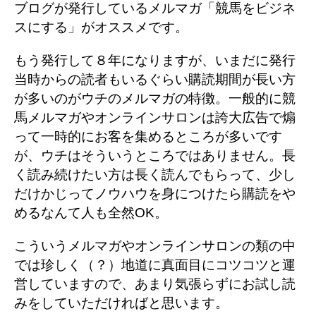
ブログが発行しているメルマガ「競馬をビジネ
スにする」がオススメです。
もう発行して８年になりますが、いまだに発行
当時からの読者もいるぐらい購読期間が長い方
が多いのがウチのメルマガの特徴。一般的に競
馬メルマガやオンラインサロンは誇大広告で煽
って一時的にお客を集めるところが多いです
が、ウチはそういうところではありません。長
く読み続けたい方は長く読んでもらって、少し
だけかじってノウハウを身につけたら購読をや
めるなんて人も全然OK。
こういうメルマガやオンラインサロンの類の中
では珍しく（？）地道に真面目にコツコツと運
営していますので、あまり気張らずにお試し読
みをしていただければと思います。