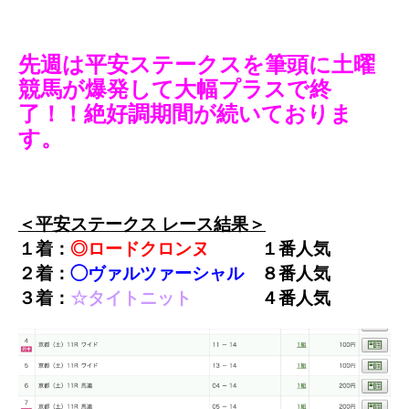
先週は平安ステークスを筆頭に土曜
競馬が爆発して大幅プラスで終
了！！絶好調期間が続いておりま
す。
＜平安ステークス レース結果＞
１着：
◎ロードクロンヌ
１
番
人気
２着：
◯ヴァルツァーシャル
８
番人気
３着：
☆タイトニット
４
番人気