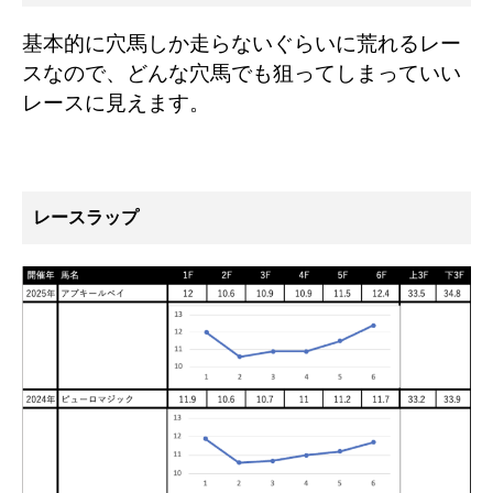
基本的に穴馬しか走らないぐらいに荒れるレー
スなので、どんな穴馬でも狙ってしまっていい
レースに見えます。
レースラップ