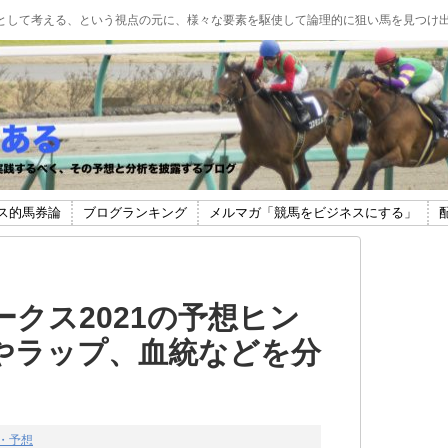
として考える、という視点の元に、様々な要素を駆使して論理的に狙い馬を見つけ
ス的馬券論
ブログランキング
メルマガ「競馬をビジネスにする」
クス2021の予想ヒン
やラップ、血統などを分
・予想