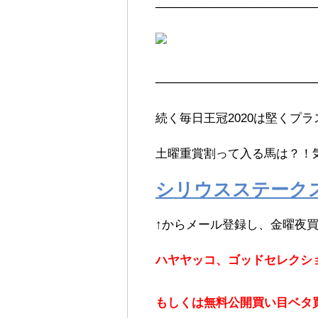
───────────────────
───────────────────
続く毎日王冠2020は堅くプ
土曜重賞割って入る馬は？！
シリウスステークス
↑からメール登録し、金曜夜
ハヤヤッコ、ゴッドセレクシ
もしくは無料公開買い目ベタ