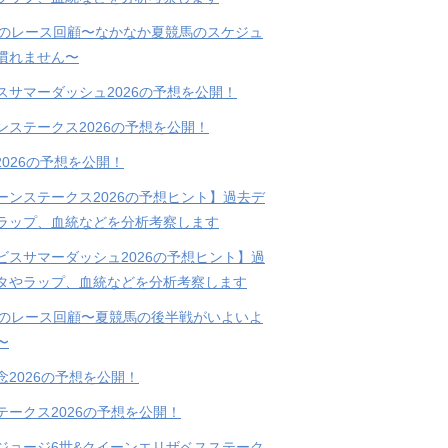
週のレース回顧〜なかなか夏競馬のスケジュ
慣れません〜
スサマーダッシュ2026の予想を公開！
ンステークス2026の予想を公開！
2026の予想を公開！
ーンステークス2026の予想ヒント】過去デ
ラップ、血統などを分析考察します
ビスサマーダッシュ2026の予想ヒント】過
タやラップ、血統などを分析考察します
週のレース回顧〜夏競馬の後半戦がいよいよ
〜
念2026の予想を公開！
テークス2026の予想を公開！
ジョージ6世&クイーンエリザベスステーク