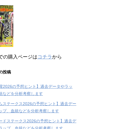
onでの購入ページは
コチラ
から
の投稿
C賞2026の予想ヒント】過去データやラッ
統などを分析考察します
ムステークス2026の予想ヒント】過去デー
ップ、血統などを分析考察します
ードステークス2026の予想ヒント】過去デ
ラップ、血統などを分析考察します