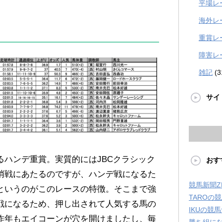
平場レ
海外レ
重賞レ
障害レ
雑記
(3
サイ
るハンデ重賞。実質的にはJBCクラシック
おす
哨戦にあたるのですが、ハンデ戦になるた
競馬新聞Z
というのがこのレースの特徴。そこまで強
TAROの
戦になるため、押し出されて人気する馬の
IKUの競
昨年もエイコーンが穴を開けましたし、毎