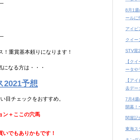
─
8月1
ールに
アイビ
─
クイー
STV賞
ラス！重賞基本頼りになります！
【クイ
気になる方は・・・
ータや
【アイ
2021予想
去デー
買い目チェックをおすすめ。
7月4
開幕！
ョン＋ここの穴馬
関屋記
東海ス
買いでもありかもです！
キング