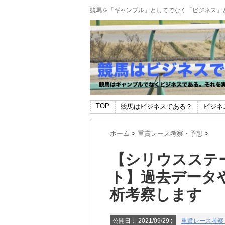
競馬を「ギャンブル」としてでなく「ビジネス」
TOP
競馬はビジネスである？
ビジネ
ホーム
>
重賞レース考察・予想
>
【シリウスステー
ト】過去データ
析考察します
公開日：
2021/09/29
:
重賞レース考察