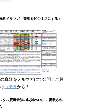
分析メルマガ「競馬をビジネスにする」
想の真髄をメルマガにて公開！ご興
方は
コチラ
から！
ジタル競馬最強の法則Vol.4」に掲載され
た