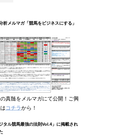
分析メルマガ「競馬をビジネスにする」
想の真髄をメルマガにて公開！ご興
方は
コチラ
から！
ジタル競馬最強の法則Vol.4」に掲載され
た