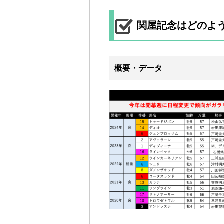
関屋記念はどのよ
概要・データ