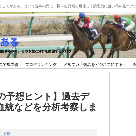
として考える、という視点の元に、様々な要素を駆使して論理的に狙い馬を見つけ
ス的馬券論
ブログランキング
メルマガ「競馬をビジネスにする」
5の予想ヒント】過去デ
血統などを分析考察しま
・予想