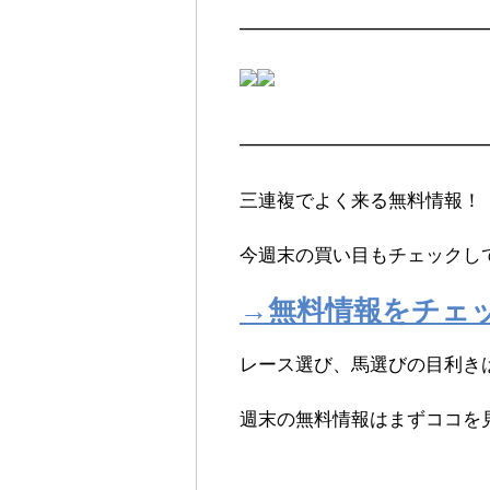
━━━━━━━━━━━━━
━━━━━━━━━━━━━
三連複でよく来る無料情報！
今週末の買い目もチェックし
→無料情報をチェ
レース選び、馬選びの目利き
週末の無料情報はまずココを