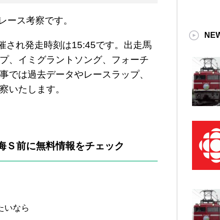
レース考察です。
NE
催され発走時刻は15:45です。出走馬
プ、イミグラントソング、フォーチ
事では過去データやレースラップ、
察いたします。
・東海Ｓ前に無料情報をチェック
たいなら