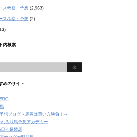
ース考察・予想
(2,963)
ース考察・予想
(2)
13)
ト内検索
すめのサイト
ERO
競馬
馬予想ブログ～馬券は買い方勝負！～
なれる競馬予想アカデミー
の日々是競馬