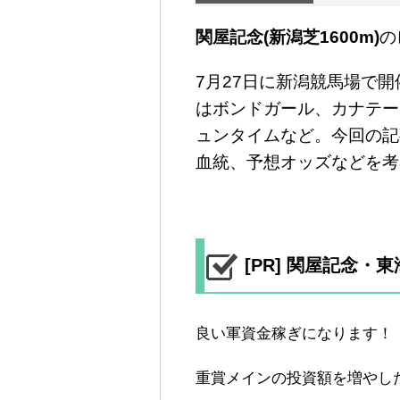
関屋記念(新潟芝1600m)
の
7月27日に新潟競馬場で開
はボンドガール、カナテー
ュンタイム
など。
今回の記
血統、予想オッズなどを考
[PR] 関屋記念
良い軍資金稼ぎになります！
重賞メインの投資額を増やし