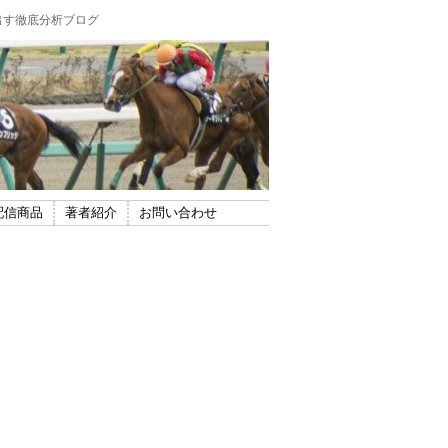
出す徹底分析ブログ
配信商品
著者紹介
お問い合わせ