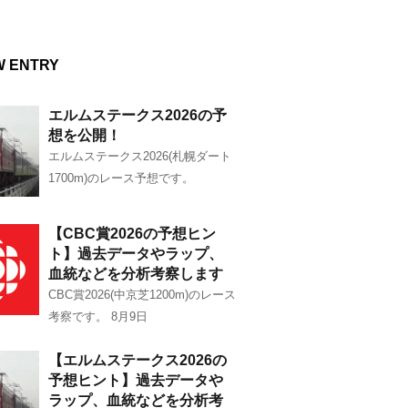
W ENTRY
エルムステークス2026の予
想を公開！
エルムステークス2026(札幌ダート
1700m)のレース予想です。
【CBC賞2026の予想ヒン
ト】過去データやラップ、
血統などを分析考察します
CBC賞2026(中京芝1200m)のレース
考察です。 8月9日
【エルムステークス2026の
予想ヒント】過去データや
ラップ、血統などを分析考