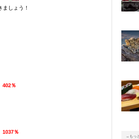
きましょう！
】
402％
】
1037％
→もっ