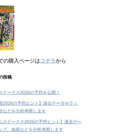
onでの購入ページは
コチラ
から
の投稿
ステークス2026の予想を公開！
C賞2026の予想ヒント】過去データやラッ
統などを分析考察します
ムステークス2026の予想ヒント】過去デー
ップ、血統などを分析考察します