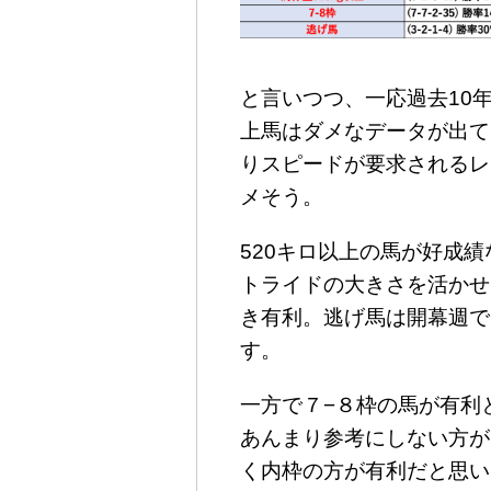
と言いつつ、一応過去10
上馬はダメなデータが出て
りスピードが要求されるレ
メそう。
520キロ以上の馬が好成
トライドの大きさを活かせ
き有利。逃げ馬は開幕週で
す。
一方で７−８枠の馬が有利
あんまり参考にしない方が
く内枠の方が有利だと思い