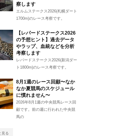
察します
エルムステークス2026(札幌ダート
1700m)のレース考察です。
【レパードステークス2026
の予想ヒント】過去データ
やラップ、血統などを分析
考察します
レパードステークス2026(新潟ダー
ト1800m)のレース考察です。
8月1週のレース回顧〜なか
なか夏競馬のスケジュール
に慣れません〜
2026年8月1週の中央競馬レース回
顧です。前の週に行われた中央競
馬の
と見る