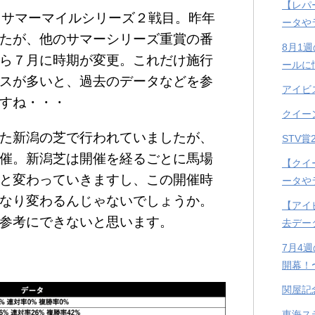
【レパ
れるサマーマイルシリーズ２戦目。昨年
ータや
たが、他のサマーシリーズ重賞の番
8月1
ら７月に時期が変更。これだけ施行
ールに
スが多いと、過去のデータなどを参
アイビ
すね・・・
クイー
た新潟の芝で行われていましたが、
STV賞
催。新潟芝は開催を経るごとに馬場
【クイ
と変わっていきますし、この開催時
ータや
なり変わるんじゃないでしょうか。
【アイ
参考にできないと思います。
去デー
7月4
開幕！
関屋記
東海ス