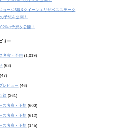
ジョージ6世&クイーンエリザベスステーク
26の予想を公開！
2026の予想を公開！
ゴリー
ース考察・予想
(1,019)
せ
(63)
(47)
プレビュー
(46)
回顧
(361)
ース考察・予想
(600)
ース考察・予想
(612)
ース考察・予想
(145)