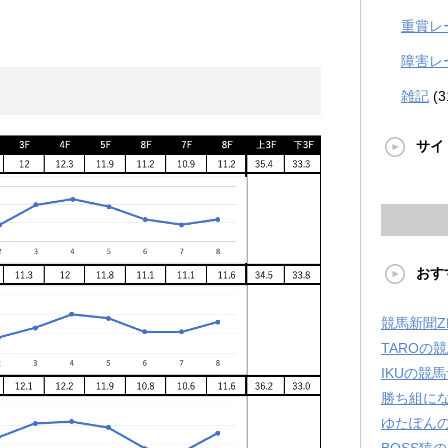
重賞レ
障害レ
雑記
(3
サイ
おす
競馬新聞Z
TAROの
IKUの競
勝ち組に
ゆたぽん