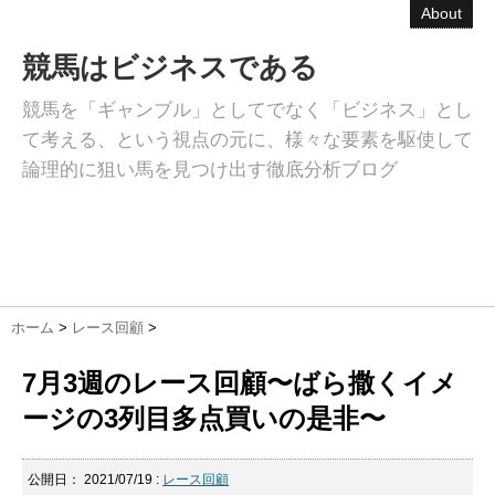
About
競馬はビジネスである
競馬を「ギャンブル」としてでなく「ビジネス」とし
て考える、という視点の元に、様々な要素を駆使して
論理的に狙い馬を見つけ出す徹底分析ブログ
ホーム
>
レース回顧
>
7月3週のレース回顧〜ばら撒くイメ
ージの3列目多点買いの是非〜
公開日：
2021/07/19
:
レース回顧