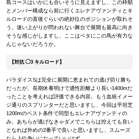
島コースはいかにも合いそうに見えますし、この枠順
とメンバー構成なら前に行くエレナアヴァンティとキ
ルロードの直後ぐらいの絶好位のポジションが取れそ
う。速い上がりが問われない舞台で展開も最高に向き
そうな感じがしますし、ここはベタにこの馬が有力な
んじゃないだろうか。
【対抗 ◯3 キルロード】
パラダイスSは完全に展開に恵まれての逃げ切り勝ち
だったが、長期休養明けで適性距離より長い1400mだ
ったことを考えれば評価できる内容。もう血統イメー
ジ通りのスプリンターだと思いますし、今回は平坦芝
1200mのベスト条件で同型もエレナアヴァンティの
み。あちらが逃げなきゃダメでこちらは控えても良い
となれば外めの2番手で良いと思いますし、スムーズ
なら上位争いになっていいはず。