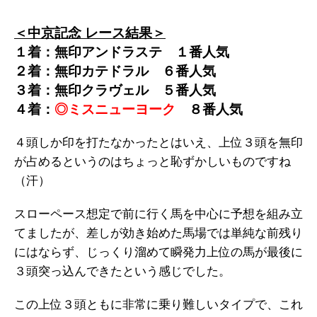
＜中京記念 レース結果＞
１着：無印アンドラステ １
番人気
２着：無印カテドラル
６
番人気
３着：無印クラヴェル
５
番人気
４着：
◎ミスニューヨーク
８
番人気
４頭しか印を打たなかったとはいえ、上位３頭を無印
が占めるというのはちょっと恥ずかしいものですね
（汗）
スローペース想定で前に行く馬を中心に予想を組み立
てましたが、差しが効き始めた馬場では単純な前残り
にはならず、じっくり溜めて瞬発力上位の馬が最後に
３頭突っ込んできたという感じでした。
この上位３頭ともに非常に乗り難しいタイプで、これ