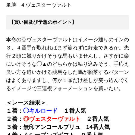
単勝 4 ヴェスターヴァルト
【買い目及び予想のポイント】
本命の◎ヴェスターヴァルトはイメージ通りのインの
３、４番手が取れればまず崩れずに好走できるか。先
行２頭に競りかけそうな馬もいませんし、さすがに楽
にいけそうな◯▲のどちらかは粘り込みそう。手応え
良い方を追いかける競馬をした馬が脱落するパターン
はよくありますし、何か１頭だけ差しが突っ込んでく
るイメージで三連複フォーメーションを買いたい。
＜レース結果＞
１着：
◯キルロード
１
番人気
２着：
◎ヴェスターヴァルト
２
番人気
３着：無印アンコールプリュ
14
番人気