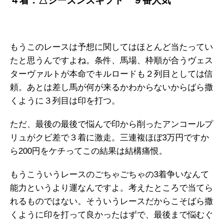
４着：△シーズンズギフト
９
番人気
もうこのレースは予想に関してはほとんど当たってい
たと思うんですよね。条件、馬場、枠順が合うヴェス
ターヴァルトが本命でキルロードも２列目としては信
頼。あとは差し馬が何が来るかわからないからばら撒
くように３列目は印を打つ。
ただ、最後の最後で悩んで印から削ったアンコールプ
リュがクビ差で３着に激走。三連複ほぼ3万円ですか
ら200円をケチってこの結果は結構痛恨。
もうこういうレースのごちゃごちゃの3着争いなんて
能力というより運なんですよ。考えたところで当てら
れるものではない。そういうレースだからこそばら撒
くように印を打って良かったはずで、最後まで悩むぐ