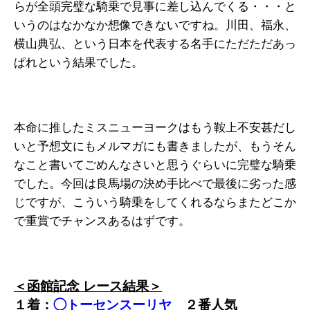
らが全頭完璧な騎乗で見事に差し込んでくる・・・と
いうのはなかなか想像できないですね。川田、福永、
横山典弘、という日本を代表する名手にただただあっ
ぱれという結果でした。
本命に推したミスニューヨークはもう鞍上不安甚だし
いと予想文にもメルマガにも書きましたが、もうそん
なこと書いてごめんなさいと思うぐらいに完璧な騎乗
でした。今回は良馬場の決め手比べで最後に劣った感
じですが、こういう騎乗をしてくれるならまたどこか
で重賞でチャンスあるはずです。
＜函館記念 レース結果＞
１着：
◯トーセンスーリヤ
２
番人気