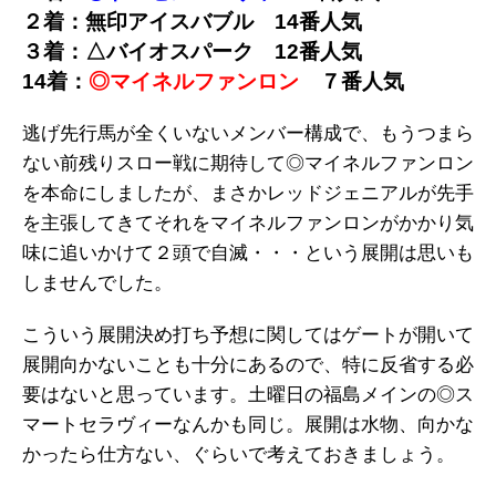
２着：無印アイスバブル
14
番人気
３着：△バイオスパーク
12
番人気
14着：
◎マイネルファンロン
７
番人気
逃げ先行馬が全くいないメンバー構成で、もうつまら
ない前残りスロー戦に期待して◎マイネルファンロン
を本命にしましたが、まさかレッドジェニアルが先手
を主張してきてそれをマイネルファンロンがかかり気
味に追いかけて２頭で自滅・・・という展開は思いも
しませんでした。
こういう展開決め打ち予想に関してはゲートが開いて
展開向かないことも十分にあるので、特に反省する必
要はないと思っています。土曜日の福島メインの◎ス
マートセラヴィーなんかも同じ。展開は水物、向かな
かったら仕方ない、ぐらいで考えておきましょう。