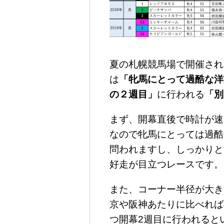
夏の札幌競馬場で開催され
は
「牝馬にとって過酷な洋
の２週目」
に行われる
「別
まず、開幕直後で時計が速
なので牝馬にとっては過酷
問われますし、しっかりと
好走が目立つレースです。
また、コーナー半径が大き
京や阪神あたりに比べれば
つ開幕2週目に行われると