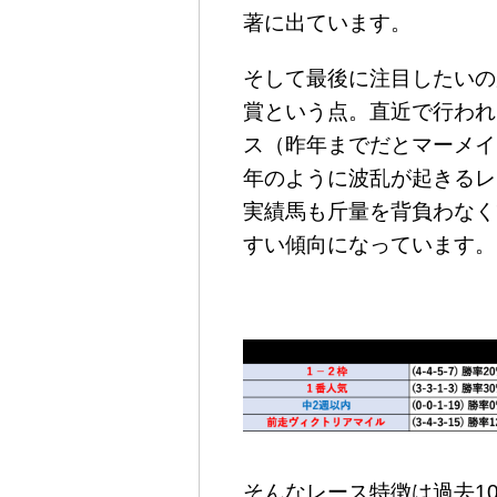
著に出ています。
そして最後に注目したいの
賞という点。直近で行われ
ス（昨年までだとマーメイ
年のように波乱が起きるレ
実績馬も斤量を背負わなく
すい傾向になっています。
そんなレース特徴は過去1