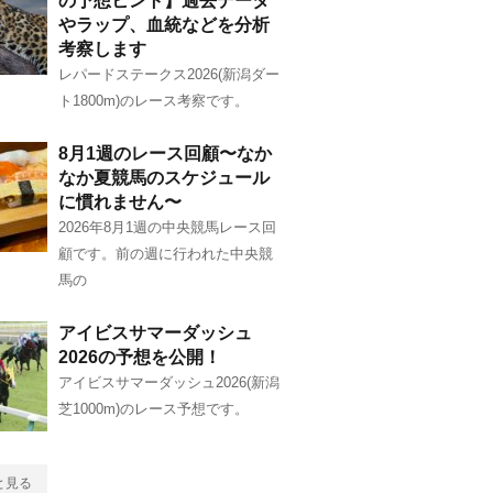
の予想ヒント】過去データ
やラップ、血統などを分析
考察します
レパードステークス2026(新潟ダー
ト1800m)のレース考察です。
8月1週のレース回顧〜なか
なか夏競馬のスケジュール
に慣れません〜
2026年8月1週の中央競馬レース回
顧です。前の週に行われた中央競
馬の
アイビスサマーダッシュ
2026の予想を公開！
アイビスサマーダッシュ2026(新潟
芝1000m)のレース予想です。
と見る