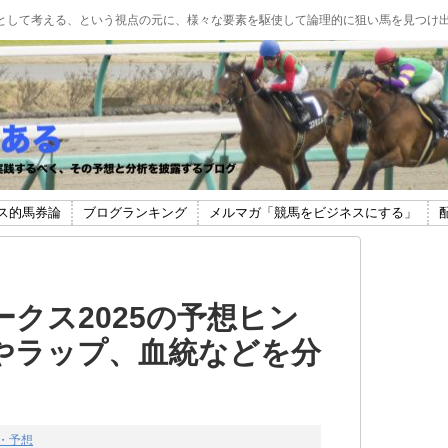
として考える、という視点の元に、様々な要素を駆使して論理的に狙い馬を見つけ
ス的馬券論
ブログランキング
メルマガ「競馬をビジネスにする」
クス2025の予想ヒン
やラップ、血統などを分
・予想