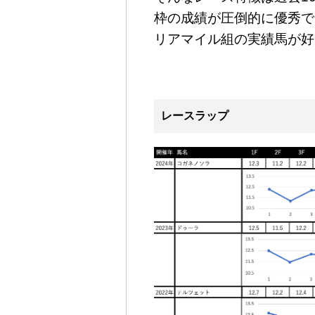
枠の成績が圧倒的に優秀で
リアマイル組の実績馬が好
レースラップ