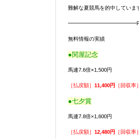
難解な夏競馬を的中しています(*
━━━━━━━━━━━━━P
無料情報の実績
●関屋記念
馬連7.6倍×1,500円
［払戻額］
11,400円
［回収率
●七夕賞
馬連7.8倍×1,600円
［払戻額］
12,480円
［回収率