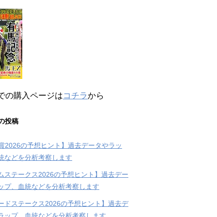
onでの購入ページは
コチラ
から
の投稿
C賞2026の予想ヒント】過去データやラッ
統などを分析考察します
ムステークス2026の予想ヒント】過去デー
ップ、血統などを分析考察します
ードステークス2026の予想ヒント】過去デ
ラップ、血統などを分析考察します