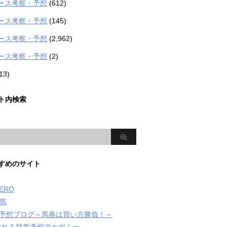
ース考察・予想
(612)
ース考察・予想
(145)
ース考察・予想
(2,962)
ース考察・予想
(2)
13)
ト内検索
すめのサイト
ERO
競馬
馬予想ブログ～馬券は買い方勝負！～