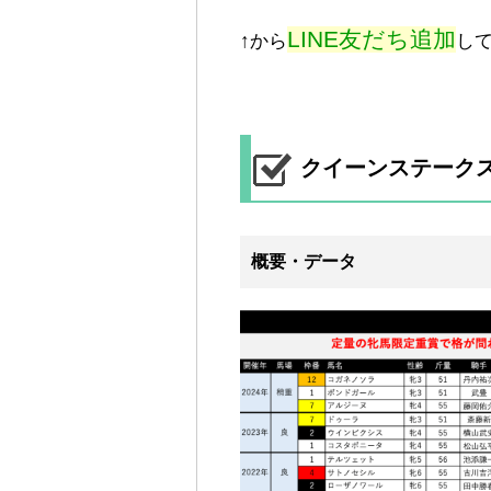
LINE友だち追加
↑から
し
クイーンステーク
概要・データ