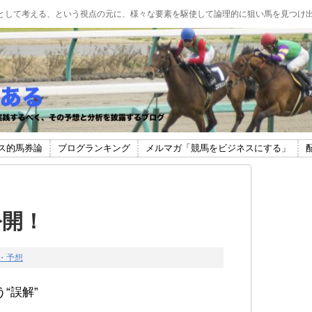
として考える、という視点の元に、様々な要素を駆使して論理的に狙い馬を見つけ
ス的馬券論
ブログランキング
メルマガ「競馬をビジネスにする」
公開！
・予想
“誤解”