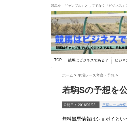
競馬を「ギャンブル」としてでなく「ビジネス」
TOP
競馬はビジネスである？
ビジネ
ホーム
>
平場レース考察・予想
>
若駒Sの予想を
公開日：
2016/01/23
:
平場レース考察
無料競馬情報はショボイという