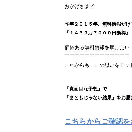
おかげさまで
昨年２０１５年、無料情報だけ
『１４３９万７０００円獲得』
価値ある無料情報を届けたい
￣￣￣￣￣￣￣￣￣￣￣￣￣
これからも、この思いをモッ
「真面目な予想」で
「まともじゃない結果」をお届
こちらからご確認を