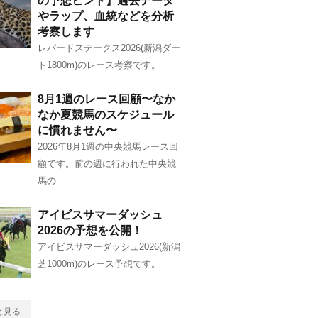
の予想ヒント】過去データ
やラップ、血統などを分析
考察します
レパードステークス2026(新潟ダー
ト1800m)のレース考察です。
8月1週のレース回顧〜なか
なか夏競馬のスケジュール
に慣れません〜
2026年8月1週の中央競馬レース回
顧です。前の週に行われた中央競
馬の
アイビスサマーダッシュ
2026の予想を公開！
アイビスサマーダッシュ2026(新潟
芝1000m)のレース予想です。
と見る