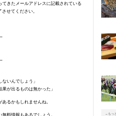
ってきたメールアドレスに記載されている
了させてください。
━
━
しないんでしょう」
結果が出るものは無かった」
があるかもしれませんね。
→もっ
い無料情報もあるでしょう。