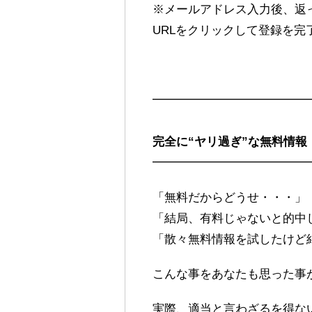
※メールアドレス入力後、返
URLをクリックして登録を完
━━━━━━━━━━━━━
完全に“ヤリ過ぎ”な無料情報
━━━━━━━━━━━━━
「無料だからどうせ・・・」
「結局、有料じゃないと的中
「散々無料情報を試したけど
こんな事をあなたも思った事
実際、適当と言わざるを得な