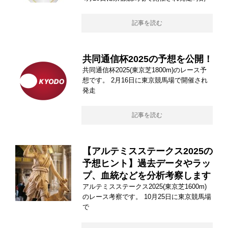
記事を読む
共同通信杯2025の予想を公開！
共同通信杯2025(東京芝1800m)のレース予
想です。 2月16日に東京競馬場で開催され
発走
記事を読む
【アルテミスステークス2025の
予想ヒント】過去データやラッ
プ、血統などを分析考察します
アルテミスステークス2025(東京芝1600m)
のレース考察です。 10月25日に東京競馬場
で