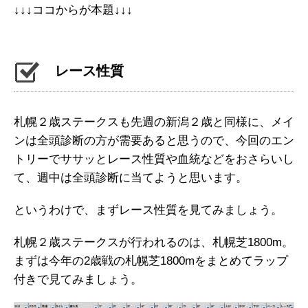
↓↓↓ココからが本題↓↓↓
レース性質
札幌２歳ステークスも先週の新潟２歳と同様に、メイ
ンは全頭診断の方が需要あると思うので、今回のエン
トリーでササッとレース性質や血統などをおさらいし
て、週中は全頭診断に当てようと思います。
というわけで、まずレース性質を見てみましょう。
札幌２歳ステークスが行われるのは、札幌芝1800m。
まずは今年の2歳戦の札幌芝1800mをまとめてラップ
付きで見てみましょう。