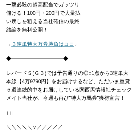
一撃必殺の超高配当でガッツリ
儲ける！100円・200円で大量払
い戻しを狙える当社確信の最終
結論を無料公開！
→
３連単特大万券勝負はココ
←
◆──────────────◆
レパードＳ(Ｇ３)では予告通りの◎○1点から3連単大
本線【4万9790円】をお届けするなど、ただいま重賞
５週連続的中をお届けしている関西馬情報社チェック
メイト当社が、今週も再び”特大万馬券”獲得宣言！
↓↓↓
＼＼＼＼＼∨／／／／／