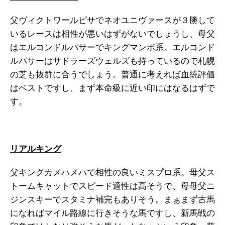
父ヴィクトワールピサでネオユニヴァースが３勝して
いるレースは相性が悪いはずがないでしょうし、母父
はエルコンドルパサーでキングマンボ系。エルコンド
ルパサーはサドラーズウェルズも持っているので札幌
の芝も抜群に合うでしょう。普通に考えれば血統評価
はベストですし、まず本命級に近い印にはなるはずで
す。
リアルキング
父キングカメハメハで相性の良いミスプロ系。母父ス
トームキャットでスピード適性は高そうで、母母父ニ
ジンスキーでスタミナ補完もありそう。まぁまず古馬
になればマイル路線に行きそうな馬ですし、新馬戦の