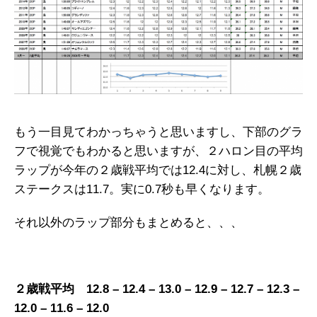
もう一目見てわかっちゃうと思いますし、下部のグラ
フで視覚でもわかると思いますが、２ハロン目の平均
ラップが今年の２歳戦平均では12.4に対し、札幌２歳
ステークスは11.7。実に0.7秒も早くなります。
それ以外のラップ部分もまとめると、、、
２歳戦平均 12.8 – 12.4 – 13.0 – 12.9 – 12.7 – 12.3 –
12.0 – 11.6 – 12.0