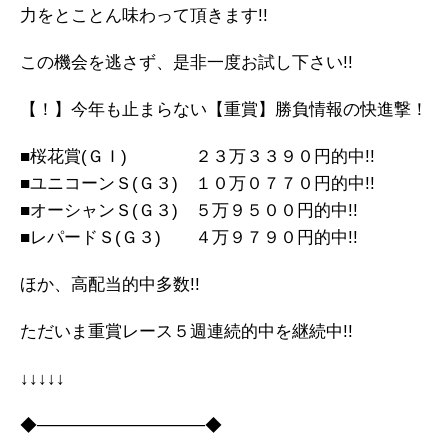
力をとことん味わって頂きます!!
この機会を逃さず、是非一度お試し下さい!!
【！】今年も止まらない【重賞】勝負情報の快進撃！
■桜花賞(ＧＩ) ２３万３３９０円的中!!
■ユニコーンＳ(Ｇ３) １０万０７７０円的中!!
■オーシャンＳ(Ｇ３) ５万９５００円的中!!
■レパードＳ(Ｇ３) ４万９７９０円的中!!
ほか、高配当的中多数!!
ただいま重賞レース５週連続的中を継続中!!
↓↓↓↓↓
◆──────────────◆