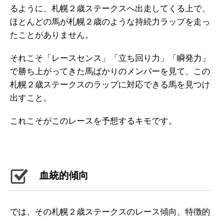
るように、札幌２歳ステークスへ出走してくる上で、
ほとんどの馬が札幌２歳のような持続力ラップを走っ
たことがありません。
それこそ「レースセンス」「立ち回り力」「瞬発力」
で勝ち上がってきた馬ばかりのメンバーを見て、この
札幌２歳ステークスのラップに対応できる馬を見つけ
出すこと。
これこそがこのレースを予想するキモです。
血統的傾向
では、その札幌２歳ステークスのレース傾向、特徴的