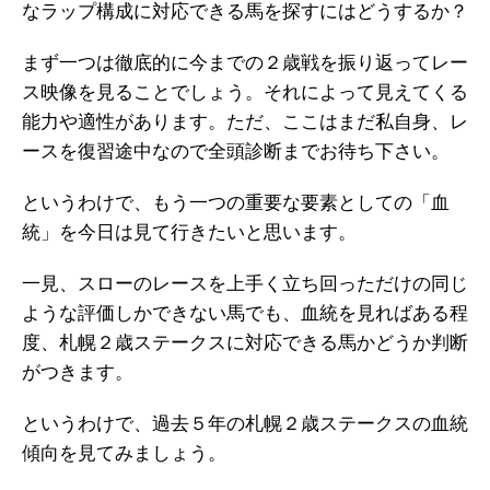
なラップ構成に対応できる馬を探すにはどうするか？
まず一つは徹底的に今までの２歳戦を振り返ってレー
ス映像を見ることでしょう。それによって見えてくる
能力や適性があります。ただ、ここはまだ私自身、レ
ースを復習途中なので全頭診断までお待ち下さい。
というわけで、もう一つの重要な要素としての「血
統」を今日は見て行きたいと思います。
一見、スローのレースを上手く立ち回っただけの同じ
ような評価しかできない馬でも、血統を見ればある程
度、札幌２歳ステークスに対応できる馬かどうか判断
がつきます。
というわけで、過去５年の札幌２歳ステークスの血統
傾向を見てみましょう。