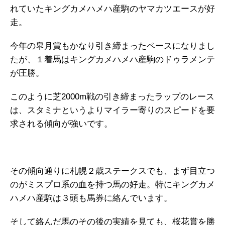
れていたキングカメハメハ産駒のヤマカツエースが好
走。
今年の皐月賞もかなり引き締まったペースになりまし
たが、１着馬はキングカメハメハ産駒のドゥラメンテ
が圧勝。
このように芝2000m戦の引き締まったラップのレース
は、スタミナというよりマイラー寄りのスピードを要
求される傾向が強いです。
その傾向通りに札幌２歳ステークスでも、まず目立つ
のがミスプロ系の血を持つ馬の好走。特にキングカメ
ハメハ産駒は３頭も馬券に絡んでいます。
そして絡んだ馬のその後の実績を見ても、桜花賞を勝