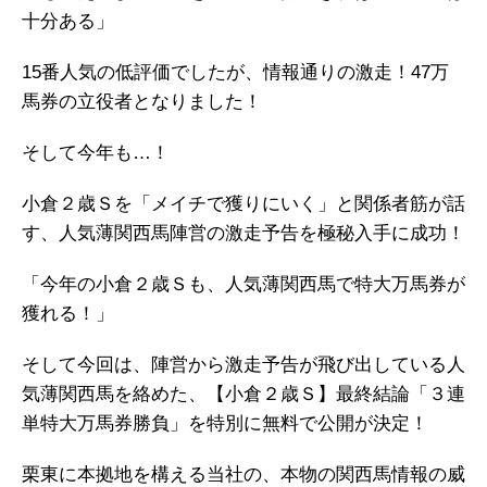
十分ある」
15番人気の低評価でしたが、情報通りの激走！47万
馬券の立役者となりました！
そして今年も…！
小倉２歳Ｓを「メイチで獲りにいく」と関係者筋が話
す、人気薄関西馬陣営の激走予告を極秘入手に成功！
「今年の小倉２歳Ｓも、人気薄関西馬で特大万馬券が
獲れる！」
そして今回は、陣営から激走予告が飛び出している人
気薄関西馬を絡めた、【小倉２歳Ｓ】最終結論「３連
単特大万馬券勝負」を特別に無料で公開が決定！
栗東に本拠地を構える当社の、本物の関西馬情報の威