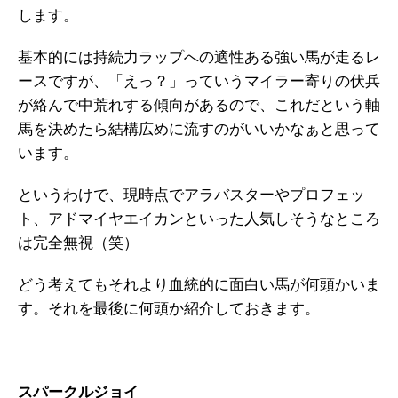
します。
基本的には持続力ラップへの適性ある強い馬が走るレ
ースですが、「えっ？」っていうマイラー寄りの伏兵
が絡んで中荒れする傾向があるので、これだという軸
馬を決めたら結構広めに流すのがいいかなぁと思って
います。
というわけで、現時点でアラバスターやプロフェッ
ト、アドマイヤエイカンといった人気しそうなところ
は完全無視（笑）
どう考えてもそれより血統的に面白い馬が何頭かいま
す。それを最後に何頭か紹介しておきます。
スパークルジョイ