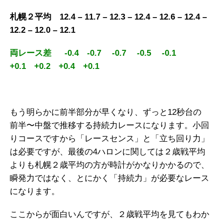
札幌２平均 12.4 – 11.7 – 12.3 – 12.4 – 12.6 – 12.4 –
12.2 – 12.0 – 12.1
両レース差 -0.4 -0.7 -0.7 -0.5 -0.1
+0.1 +0.2 +0.4 +0.1
もう明らかに前半部分が早くなり、ずっと12秒台の
前半〜中盤で推移する持続力レースになります。小回
りコースですから「レースセンス」と「立ち回り力」
は必要ですが、最後の4ハロンに関しては２歳戦平均
よりも札幌２歳平均の方が時計がかなりかかるので、
瞬発力ではなく、とにかく「持続力」が必要なレース
になります。
ここからが面白いんですが、２歳戦平均を見てもわか