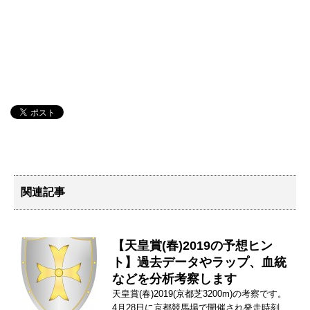
関連記事
【天皇賞(春)2019の予想ヒン
ト】過去データやラップ、血統
などを分析考察します
天皇賞(春)2019(京都芝3200m)の考察です。
4月28日に京都競馬場で開催され発走時刻