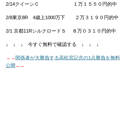
2/14クイーンＣ １万１５５０円的中
2/8東京8R 4歳上1000万下 ２万３１９０円的中
2/1 京都11RシルクロードＳ ８万０３１０円的中
↓ ↓ ↓ 今すぐ無料で確認する ↓ ↓ ↓
→→
関係者が大勝負する高松宮記念の1点勝負を無料
公開
←←