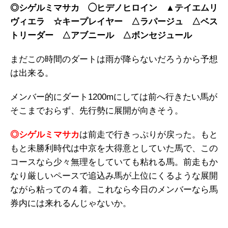
◎シゲルミマサカ ◯ヒデノヒロイン ▲テイエムリ
ヴィエラ ☆キープレイヤー △ラパージュ △ベス
トリーダー △アブニール △ボンセジュール
まだこの時間のダートは雨が降らないだろうから予想
は出来る。
メンバー的にダート1200mにしては前へ行きたい馬が
そこまでおらず、先行勢に展開が向きそう。
◎シゲルミマサカ
は前走で行きっぷりが戻った。もと
もと未勝利時代は中京を大得意としていた馬で、この
コースなら少々無理をしていても粘れる馬。前走もか
なり厳しいペースで追込み馬が上位にくるような展開
ながら粘っての４着。これなら今日のメンバーなら馬
券内には来れるんじゃないか。