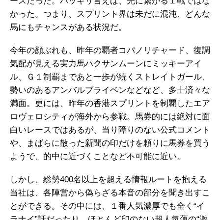
ースだった。ハッキリ言えば、先に繋がる１戦ではな
かった。つまり、スプリント界は未だに混沌、どんな
馬にもチャンスがある状況だ。
今年の顔ぶれも、昨年の覇者コパノリチャード、復調
気配が見える実力馬ハクサンムーンにミッキーアイ
ル、Ｇ１制覇まであと一歩が続くストレイトガール、
勢いのあるアンバルブライベンなどなど、多士済々な
満面。更には、昨年の香港スプリントを制覇したエア
ロヴェロシティが海外から参戦。馬券的には絶対に面
白いレースではあるが、当り障りのない公式コメント
や、まばらに散った新聞の印だけを頼りに馬券を買う
ようで、的中に近づくことなど不可能に近い。
しかし、総勢400名以上を超える情報ルートを抱える
当社は、各陣営から偽らざる本音の部分を聞き出すこ
とができる。その中には、１番人気濃厚でも全く“イ
ラナイ”話だったり、ほとんど印のない超人気薄の“激