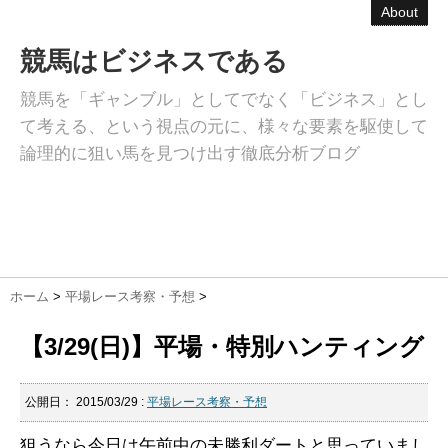
About
競馬はビジネスである
競馬を「ギャンブル」としてでなく「ビジネス」とし
て考える、という視点の元に、様々な要素を駆使して
論理的に狙い馬を見つけ出す徹底分析ブログ
ホーム
>
平場レース考察・予想
>
【3/29(日)】平場・特別ハンティング
公開日：
2015/03/29
:
平場レース考察・予想
狙うなら今日は午前中の未勝利ダートと思っていまし