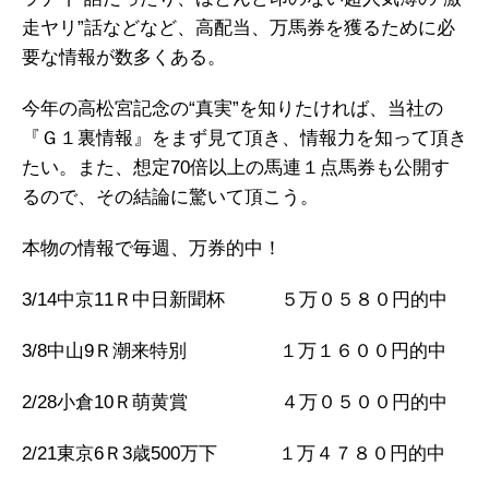
走ヤリ”話などなど、高配当、万馬券を獲るために必
要な情報が数多くある。
今年の高松宮記念の“真実”を知りたければ、当社の
『Ｇ１裏情報』をまず見て頂き、情報力を知って頂き
たい。また、想定70倍以上の馬連１点馬券も公開す
るので、その結論に驚いて頂こう。
本物の情報で毎週、万券的中！
3/14中京11Ｒ中日新聞杯 ５万０５８０円的中
3/8中山9Ｒ潮来特別 １万１６００円的中
2/28小倉10Ｒ萌黄賞 ４万０５００円的中
2/21東京6Ｒ3歳500万下 １万４７８０円的中