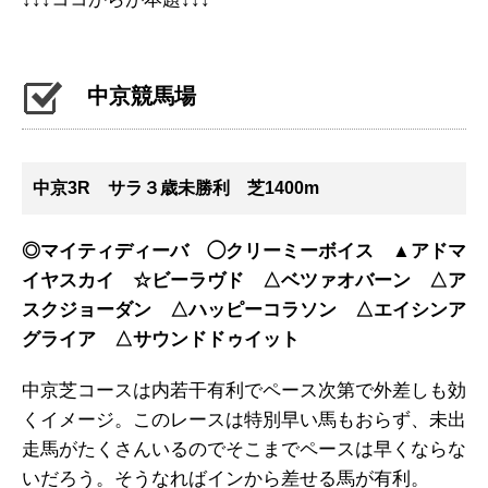
中京競馬場
中京3R サラ３歳未勝利 芝1400m
◎マイティディーバ ◯クリーミーボイス ▲アドマ
イヤスカイ ☆ビーラヴド △ベツァオバーン △ア
スクジョーダン △ハッピーコラソン △エイシンア
グライア △サウンドドゥイット
中京芝コースは内若干有利でペース次第で外差しも効
くイメージ。このレースは特別早い馬もおらず、未出
走馬がたくさんいるのでそこまでペースは早くならな
いだろう。そうなればインから差せる馬が有利。