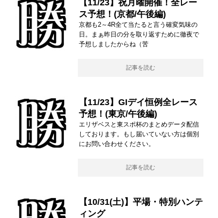
【11/23】祝月曜開催！全レー
ス予想！(京都/午後編)
京都も2～4R全て当たると言う確変気味の
日。まぁ昨日の分を取り返すために徹夜で
予想しましたからね（苦
記事を読む
【11/23】GIデイ恒例全レース
予想！(東京/午後編)
エリザベスと東スポ杯のまとめデータ配信
しております。もし届いていない方は個別
にお問い合わせください。
記事を読む
【10/31(土)】平場・特別ハンテ
ィング