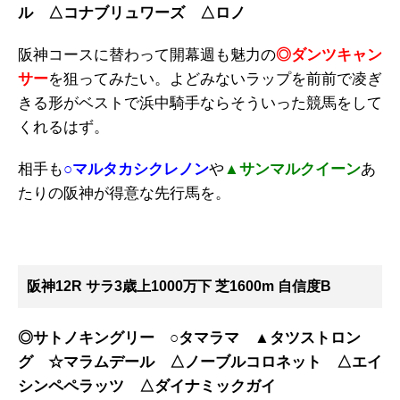
ル △コナブリュワーズ △ロノ
阪神コースに替わって開幕週も魅力の
◎ダンツキャン
サー
を狙ってみたい。よどみないラップを前前で凌ぎ
きる形がベストで浜中騎手ならそういった競馬をして
くれるはず。
相手も
○マルタカシクレノン
や
▲サンマルクイーン
あ
たりの阪神が得意な先行馬を。
阪神12R サラ3歳上1000万下 芝1600m 自信度B
◎サトノキングリー ○タマラマ ▲タツストロン
グ ☆マラムデール △ノーブルコロネット △エイ
シンペペラッツ △ダイナミックガイ