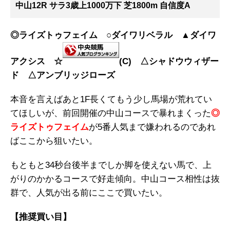
中山12R サラ3歳上1000万下 芝1800m 自信度A
◎ライズトゥフェイム ○ダイワリベラル ▲ダイワ
アクシス ☆
(C)
△シャドウウィザー
ド △アンブリッジローズ
本音を言えばあと1F長くてもう少し馬場が荒れてい
てほしいが、前回開催の中山コースで暴れまくった
◎
ライズトゥフェイム
が5番人気まで嫌われるのであれ
ばここから狙いたい。
もともと34秒台後半までしか脚を使えない馬で、上
がりのかかるコースで好走傾向。中山コース相性は抜
群で、人気が出る前にここで買いたい。
【推奨買い目】