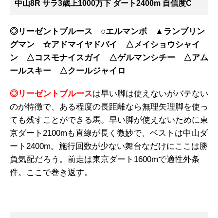
中山8R サラ3歳上1000万下 ダート2400m 自信度C
◎リーゼントブルース ○エルマンボ ▲ランブリン
グマン ☆アドマイヤドバイ △メイショウシャイ
ン △コスモナイスガイ △ゲルマンシチー △アム
ールスキー △クールジャイロ
◎リーゼントブルース
は早い脚は使えないがバテない
のが特徴で、ある程度の長距離なら無理矢理脚を使っ
ても残すことができる馬。早い脚が使えないために東
京ダート2100mも直線が長く微妙で、ベストは中山ダ
ート2400m。施行回数が少ない舞台なだけにここは勝
負気配だろう。前走は東京ダート1600mで適性外条
件。ここで巻き返す。