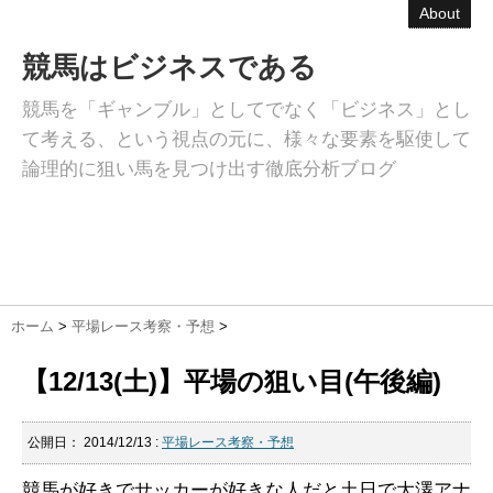
About
競馬はビジネスである
競馬を「ギャンブル」としてでなく「ビジネス」とし
て考える、という視点の元に、様々な要素を駆使して
論理的に狙い馬を見つけ出す徹底分析ブログ
ホーム
>
平場レース考察・予想
>
【12/13(土)】平場の狙い目(午後編)
公開日：
2014/12/13
:
平場レース考察・予想
競馬が好きでサッカーが好きな人だと土日で大澤アナ