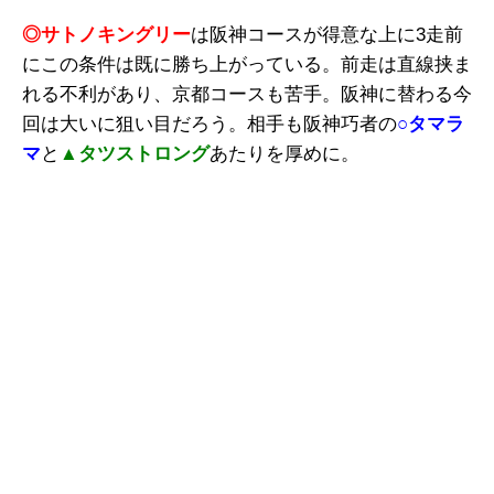
◎サトノキングリー
は阪神コースが得意な上に3走前
にこの条件は既に勝ち上がっている。前走は直線挟ま
れる不利があり、京都コースも苦手。阪神に替わる今
回は大いに狙い目だろう。相手も阪神巧者の
○タマラ
マ
と
▲タツストロング
あたりを厚めに。