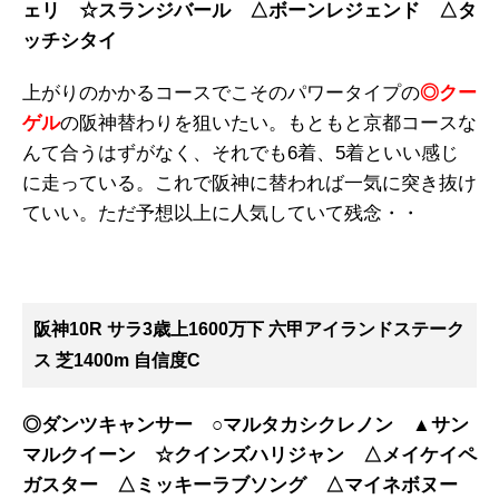
ェリ ☆スランジバール △ボーンレジェンド △タ
ッチシタイ
上がりのかかるコースでこそのパワータイプの
◎クー
ゲル
の阪神替わりを狙いたい。もともと京都コースな
んて合うはずがなく、それでも6着、5着といい感じ
に走っている。これで阪神に替われば一気に突き抜け
ていい。ただ予想以上に人気していて残念・・
阪神10R サラ3歳上1600万下 六甲アイランドステーク
ス 芝1400m 自信度C
◎ダンツキャンサー ○マルタカシクレノン ▲サン
マルクイーン ☆クインズハリジャン △メイケイペ
ガスター △ミッキーラブソング △マイネボヌー