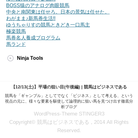
BOSS猿のアナログ肉眼競馬
中央と南関東は任せろ。日本の景気は任せた。
わがまま♪新馬券生活!!
ゆうちゃりすの競馬ときどき一口馬主
極楽競馬
馬券名人養成プログラム
馬ランド
Ninja Tools
【12/13(土)】平場の狙い目(午後編) | 競馬はビジネスである
競馬を「ギャンブル」としてでなく「ビジネス」として考える、という
視点の元に、様々な要素を駆使して論理的に狙い馬を見つけ出す徹底分
析ブログ
WordPress-Theme STINGER3
Copyright© 競馬はビジネスである , 2014 All Rights
Reserved.