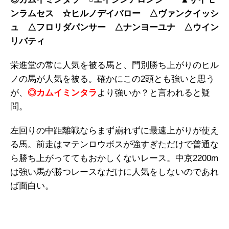
ンラムセス ☆ヒルノデイバロー △ヴァンクイッシ
ュ △フロリダパンサー △ナンヨーユナ △ウイン
リバティ
栄進堂の常に人気を被る馬と、門別勝ち上がりのヒル
ノの馬が人気を被る。確かにこの2頭とも強いと思う
が、
◎カムイミンタラ
より強いか？と言われると疑
問。
左回りの中距離戦ならまず崩れずに最速上がりが使え
る馬。前走はマテンロウボスが強すぎただけで普通な
ら勝ち上がっててもおかしくないレース。中京2200m
は強い馬が勝つレースなだけに人気をしないのであれ
ば面白い。