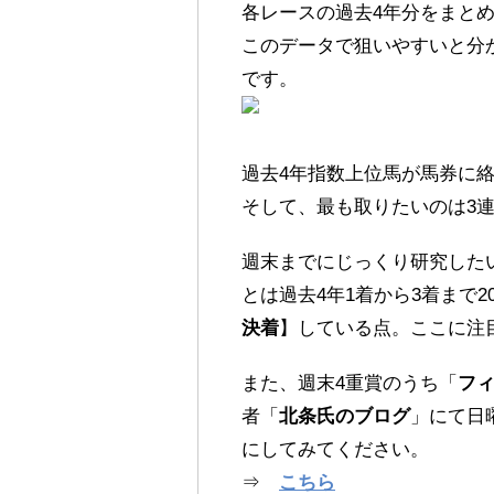
各レースの過去4年分をまと
このデータで狙いやすいと分
です。
過去4年指数上位馬が馬券に
そして、最も取りたいのは3
週末までにじっくり研究した
とは過去4年1着から3着まで2
決着
】している点。ここに注
また、週末4重賞のうち「
フ
者「
北条氏のブログ
」にて日
にしてみてください。
⇒
こちら