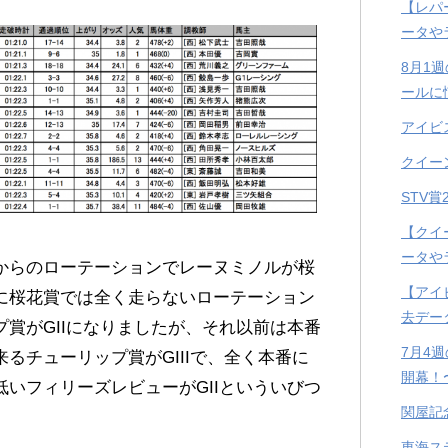
【レパ
ータや
8月1
ールに
アイビ
クイー
STV賞
【クイ
ータや
からのローテーションでレーヌミノルが桜
【アイ
に桜花賞では全く走らないローテーション
去デー
賞がGIIになりましたが、それ以前は本番
7月4
るチューリップ賞がGIIIで、全く本番に
開幕！
いフィリーズレビューがGIIといういびつ
関屋記
東海ス