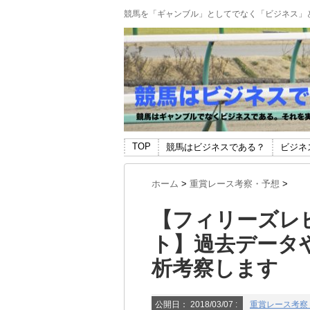
競馬を「ギャンブル」としてでなく「ビジネス」
TOP
競馬はビジネスである？
ビジネ
ホーム
>
重賞レース考察・予想
>
【フィリーズレビ
ト】過去データ
析考察します
公開日：
2018/03/07
:
重賞レース考察