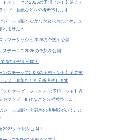
ードステークス2026の予想ヒント】過去デ
ラップ、血統などを分析考察します
週のレース回顧〜なかなか夏競馬のスケジュ
慣れません〜
スサマーダッシュ2026の予想を公開！
ンステークス2026の予想を公開！
2026の予想を公開！
ーンステークス2026の予想ヒント】過去デ
ラップ、血統などを分析考察します
ビスサマーダッシュ2026の予想ヒント】過
タやラップ、血統などを分析考察します
週のレース回顧〜夏競馬の後半戦がいよいよ
〜
念2026の予想を公開！
テークス2026の予想を公開！