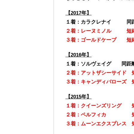
【2017年】
１着：カラクレナイ 同距離→
２着：レーヌミノル 短縮→前
３着：ゴールドケープ 短縮→前
【2016年】
１着：ソルヴェイグ 同距離→前
２着：アットザシーサイド 短縮
３着：キャンディバローズ 短縮
【2015年】
１着：クイーンズリング 短縮
２着：ペルフィカ 短縮→前
３着：ムーンエクスプレス 短縮