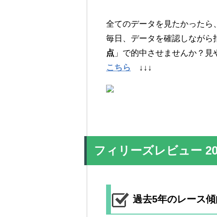
全てのデータを見たかったら、
毎日、データを確認しながら
点
」で的中させませんか？見
こちら
↓↓↓
フィリーズレビュー 20
過去5年のレース傾