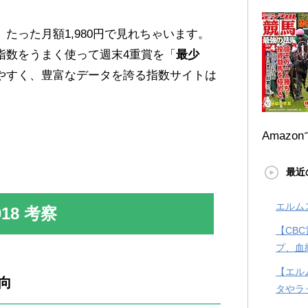
たった月額1,980円で見れちゃいます。
指数をうまく使って週末4重賞を「
最少
やすく、豊富なデータを誇る指数サイトは
Amaz
最近
エルム
18 考察
【CB
プ、血
【エル
向
タやラ