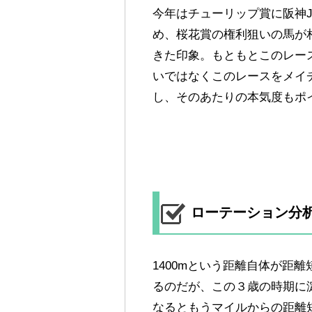
今年はチューリップ賞に阪神
め、桜花賞の権利狙いの馬が
きた印象。もともとこのレース
いではなくこのレースをメイ
し、そのあたりの本気度もポ
ローテーション分
1400mという距離自体が距
るのだが、この３歳の時期に淀
なるともうマイルからの距離