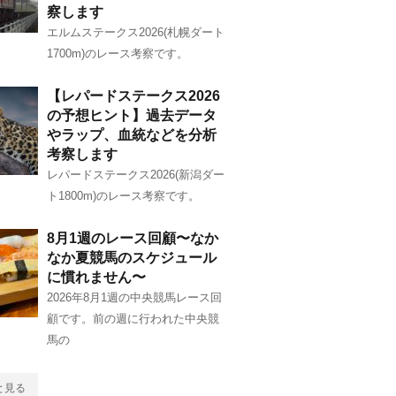
察します
エルムステークス2026(札幌ダート
1700m)のレース考察です。
【レパードステークス2026
の予想ヒント】過去データ
やラップ、血統などを分析
考察します
レパードステークス2026(新潟ダー
ト1800m)のレース考察です。
8月1週のレース回顧〜なか
なか夏競馬のスケジュール
に慣れません〜
2026年8月1週の中央競馬レース回
顧です。前の週に行われた中央競
馬の
と見る