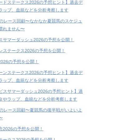
ードステークス2026の予想ヒント】過去デ
ラップ、血統などを分析考察します
週のレース回顧〜なかなか夏競馬のスケジュ
慣れません〜
スサマーダッシュ2026の予想を公開！
ンステークス2026の予想を公開！
2026の予想を公開！
ーンステークス2026の予想ヒント】過去デ
ラップ、血統などを分析考察します
ビスサマーダッシュ2026の予想ヒント】過
タやラップ、血統などを分析考察します
週のレース回顧〜夏競馬の後半戦がいよいよ
〜
念2026の予想を公開！
テークス2026の予想を公開！