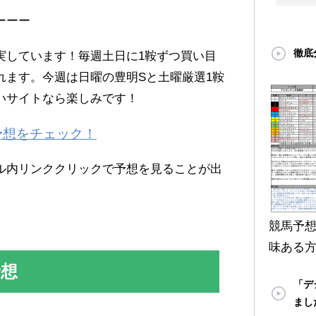
ーーー
徹底
実しています！毎週土日に1鞍ずつ買い目
れます。今週は日曜の豊明Sと土曜厳選1鞍
いサイトなら楽しみです！
予想をチェック！
ル内リンククリックで予想を見ることが出
競馬予
味ある
予想
「デ
まし