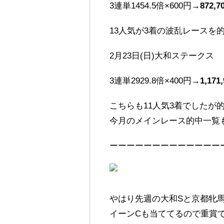
3連単1454.5倍×600円→
872,7
13人気が3着の波乱レースを
2月23日(日)大和ステークス
3連単2929.8倍×400円→
1,171
こちらも11人気3着でしたが
今月のメインレース的中一覧
ーーーーーーーーーーーーー
やはり先週の大和Sと京都牝
イーンCも当ててるので重賞