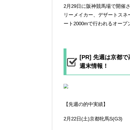
2月29日に阪神競馬場で開催さ
リーメイカー、デザートスネ
ート2000mで行われるオープ
[PR] 先週は京
週末情報！
【先週の的中実績】
2月22日(土)京都牝馬S(G3)