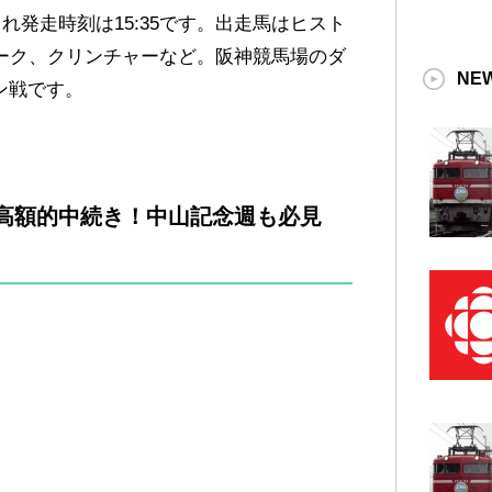
れ発走時刻は15:35です。出走馬はヒスト
ーク、クリンチャーなど。阪神競馬場のダ
NE
ン戦です。
都で高額的中続き！中山記念週も必見