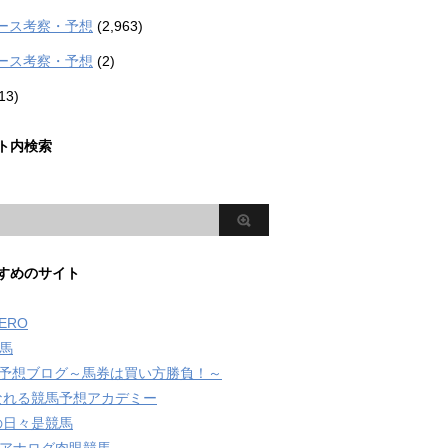
ース考察・予想
(2,963)
ース考察・予想
(2)
13)
ト内検索
すめのサイト
ERO
競馬
馬予想ブログ～馬券は買い方勝負！～
なれる競馬予想アカデミー
の日々是競馬