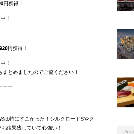
00円
獲得！
的中！
,920円
獲得！
的中！
もまとめましたのでご覧ください！
ーーー
馬Sは特にすごかった！シルクロードSやク
でも結果残していて心強い！
→もっ