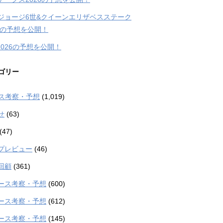
ジョージ6世&クイーンエリザベスステーク
26の予想を公開！
2026の予想を公開！
ゴリー
ース考察・予想
(1,019)
せ
(63)
(47)
プレビュー
(46)
回顧
(361)
ース考察・予想
(600)
ース考察・予想
(612)
ース考察・予想
(145)