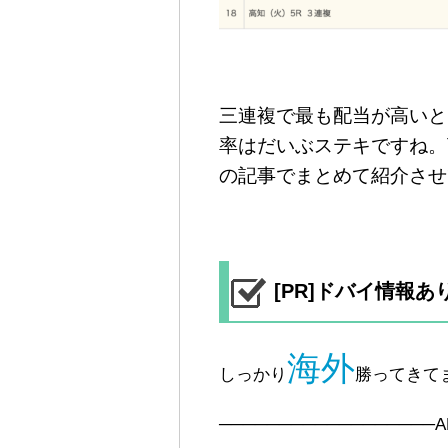
三連複で最も配当が高いと
率はだいぶステキですね。
の記事でまとめて紹介させ
[PR]ドバイ情報
海外
しっかり
勝ってきて
──────────────────A