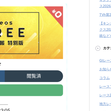
ス20
TVh賞
【キン
クス2
統など
カテ
GIレ
お知ら
コラム
レース
レース
地方レ