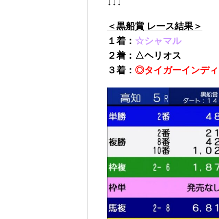
↓↓↓
＜黒船賞 レース結果＞
１着：
☆シャマル
２
２着：△ヘリオス
３着：
◎タイガーインディ