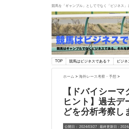
競馬を「ギャンブル」としてでなく「ビジネス」
TOP
競馬はビジネスである？
ビジネ
ホーム
>
海外レース考察・予想
>
【ドバイシーマク
ヒント】過去デ
どを分析考察し
公開日：
2024/03/27
: 最終更新日：2024/