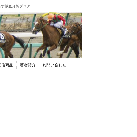
出す徹底分析ブログ
配信商品
著者紹介
お問い合わせ