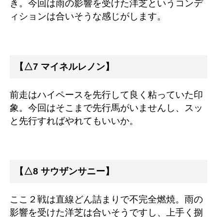
き。今回は雨の影響を受けた洋芝というコンデ
ィションは合いそうな感じがします。
【△7 マイネルレノン】
前走はハイペースを先行して良く粘っていた印
象。今回はそこまで先行馬がいませんし、スッ
と先行すればやれてもいいか。
【△8 サウザンサニー】
ここ２戦は直線どん詰まりで不完全燃焼。雨の
影響を受けた洋芝は合いそうですし、上手く捌