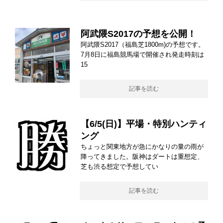
阿武隈S2017の予想を公開！
阿武隈S2017（福島芝1800m)の予想です。
7月8日に福島競馬場で開催され発走時刻は
15
記事を読む
【6/5(日)】平場・特別ハンティ
ング
ちょっと関東地方が急にかなりの量の雨が
降ってきました。阪神はダートは重想定、
芝も渋る想定で予想してい
記事を読む