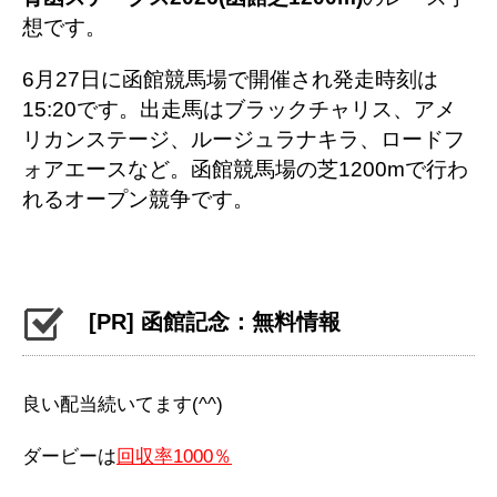
想です。
6月27日に函館競馬場で開催され発走時刻は
15:20です。出走馬はブラックチャリス、アメ
リカンステージ、ルージュラナキラ、ロードフ
ォアエースなど。函館
競馬場の芝1200mで行わ
れるオープン競争です。
[PR] 函館記念：無料情報
良い配当続いてます(^^)
ダービーは
回収率1000％