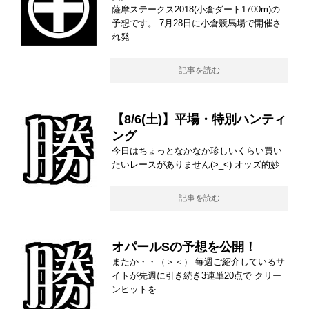
薩摩ステークス2018(小倉ダート1700m)の
予想です。 7月28日に小倉競馬場で開催さ
れ発
記事を読む
【8/6(土)】平場・特別ハンティ
ング
今日はちょっとなかなか珍しいくらい買い
たいレースがありません(>_<) オッズ的妙
記事を読む
オパールSの予想を公開！
またか・・（＞＜） 毎週ご紹介しているサ
イトが先週に引き続き3連単20点で クリー
ンヒットを