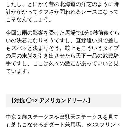
したし、とにかく昔の北海道の洋芝のように時
計がかかってタフさが問われるレースになって
こそなんでしょう。
今回は雨の影響を受けた馬場で1分9秒前後ぐら
いの決着になりそうですし、直線追い風で差し
もズバッと決まりそう。鞍上もこういうタイプ
の馬の末脚を引き出させたら天下一品の武豊騎
手ですし、ここは久々の激走があっていいと見
ています。
【対抗 ◯12 アメリカンドリーム】
中京２歳ステークスや韋駄天ステークスを見て
も芝もこなせる芝ダート兼用馬。BCスプリント