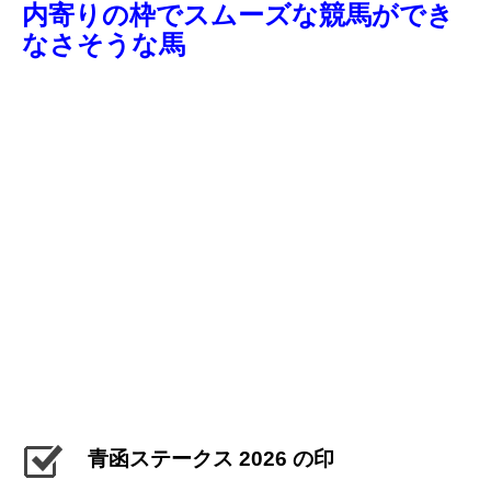
内寄りの枠でスムーズな競馬ができ
なさそうな馬
青函ステークス 2026 の印