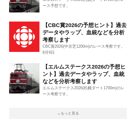
ース予想です。
【CBC賞2026の予想ヒント】過去
データやラップ、血統などを分析
考察します
CBC賞2026(中京芝1200m)のレース考察です。
8月9日
【エルムステークス2026の予想ヒ
ント】過去データやラップ、血統
などを分析考察します
エルムステークス2026(札幌ダート1700m)のレ
ース考察です。
→もっと見る