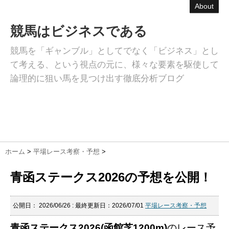
About
競馬はビジネスである
競馬を「ギャンブル」としてでなく「ビジネス」とし
て考える、という視点の元に、様々な要素を駆使して
論理的に狙い馬を見つけ出す徹底分析ブログ
ホーム
>
平場レース考察・予想
>
青函ステークス2026の予想を公開！
公開日：
2026/06/26
: 最終更新日：2026/07/01
平場レース考察・予想
青函ステークス2026(函館芝1200m)
のレース予