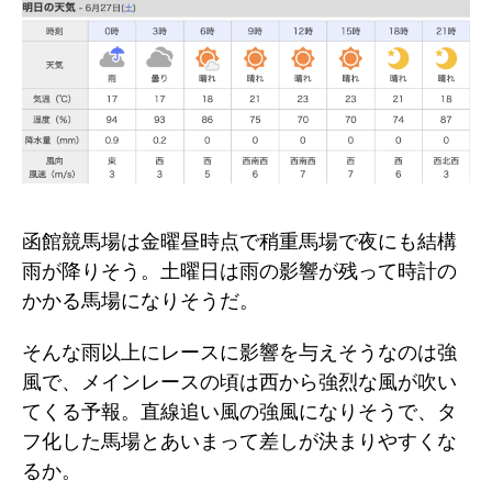
函館競馬場は金曜昼時点で稍重馬場で夜にも結構
雨が降りそう。土曜日は雨の影響が残って時計の
かかる馬場になりそうだ。
そんな雨以上にレースに影響を与えそうなのは強
風で、メインレースの頃は西から強烈な風が吹い
てくる予報。直線追い風の強風になりそうで、タ
フ化した馬場とあいまって差しが決まりやすくな
るか。