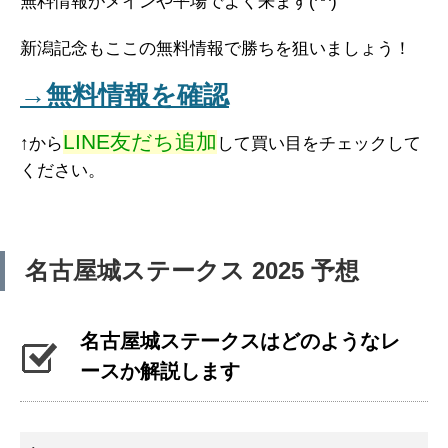
無料情報がメインや平場でよく来ます(^^)
新潟記念もここの無料情報で勝ちを狙いましょう！
→無料情報を確認
LINE友だち追加
↑から
して買い目をチェックして
ください。
名古屋城ステークス 2025 予想
名古屋城ステークスはどのようなレ
ースか解説します