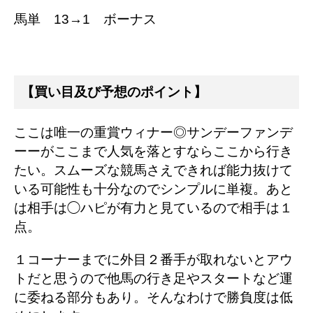
馬単 13→1 ボーナス
【買い目及び予想のポイント】
ここは唯一の重賞ウィナー◎サンデーファンデ
ーーがここまで人気を落とすならここから行き
たい。スムーズな競馬さえできれば能力抜けて
いる可能性も十分なのでシンプルに単複。あと
は相手は◯ハピが有力と見ているので相手は１
点。
１コーナーまでに外目２番手が取れないとアウ
トだと思うので他馬の行き足やスタートなど運
に委ねる部分もあり。そんなわけで勝負度は低