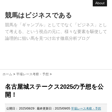
About
競馬はビジネスである
競馬を「ギャンブル」としてでなく「ビジネス」とし
て考える、という視点の元に、様々な要素を駆使して
論理的に狙い馬を見つけ出す徹底分析ブログ
ホーム
>
平場レース考察・予想
>
名古屋城ステークス2025の予想を公
開！
公開日：
2025/08/29
: 最終更新日：2025/09/05
平場レース考察・予想