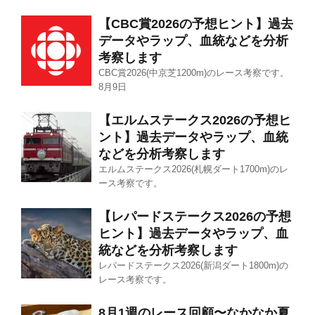
【CBC賞2026の予想ヒント】過去
データやラップ、血統などを分析
考察します
CBC賞2026(中京芝1200m)のレース考察です。
8月9日
【エルムステークス2026の予想ヒ
ント】過去データやラップ、血統
などを分析考察します
エルムステークス2026(札幌ダート1700m)のレ
ース考察です。
【レパードステークス2026の予想
ヒント】過去データやラップ、血
統などを分析考察します
レパードステークス2026(新潟ダート1800m)の
レース考察です。
8月1週のレース回顧〜なかなか夏