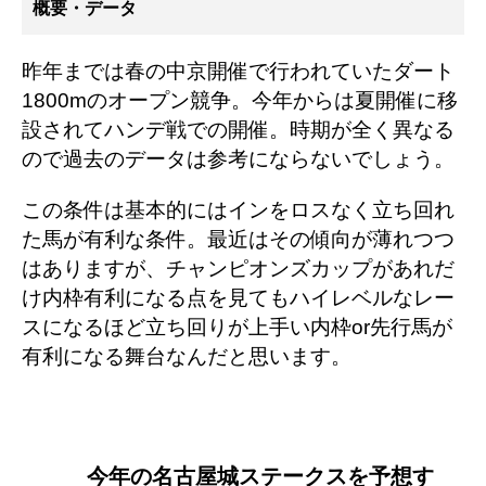
概要・データ
昨年までは春の中京開催で行われていたダート
1800mのオープン競争。今年からは夏開催に移
設されてハンデ戦での開催。時期が全く異なる
ので過去のデータは参考にならないでしょう。
この条件は基本的にはインをロスなく立ち回れ
た馬が有利な条件。最近はその傾向が薄れつつ
はありますが、チャンピオンズカップがあれだ
け内枠有利になる点を見てもハイレベルなレー
スになるほど立ち回りが上手い内枠or先行馬が
有利になる舞台なんだと思います。
今年の名古屋城ステークスを予想す