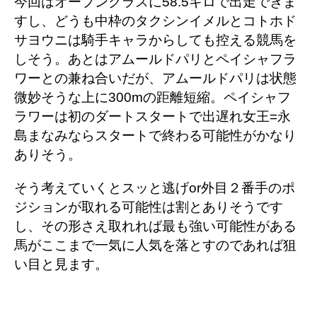
今回はオープンクラスに58.5キロで出走できま
すし、どうも中枠のタクシンイメルとコトホド
サヨウニは騎手キャラからしても控える競馬を
しそう。あとはアムールドパリとペイシャフラ
ワーとの兼ね合いだが、アムールドパリは状態
微妙そうな上に300mの距離短縮。ペイシャフ
ラワーは初のダートスタートで出遅れ女王=永
島まなみならスタートで終わる可能性がかなり
ありそう。
そう考えていくとスッと逃げor外目２番手のポ
ジションが取れる可能性は割とありそうです
し、その形さえ取れれば最も強い可能性がある
馬がここまで一気に人気を落とすのであれば狙
い目と見ます。