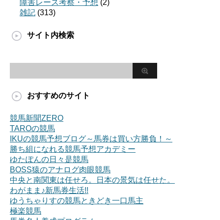
障害レース考察・予想
(2)
雑記
(313)
サイト内検索
おすすめのサイト
競馬新聞ZERO
TAROの競馬
IKUの競馬予想ブログ～馬券は買い方勝負！～
勝ち組になれる競馬予想アカデミー
ゆたぽんの日々是競馬
BOSS猿のアナログ肉眼競馬
中央と南関東は任せろ。日本の景気は任せた。
わがまま♪新馬券生活!!
ゆうちゃりすの競馬ときどき一口馬主
極楽競馬