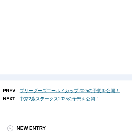
PREV
ブリーダーズゴールドカップ2025の予想を公開！
NEXT
中京2歳ステークス2025の予想を公開！
NEW ENTRY