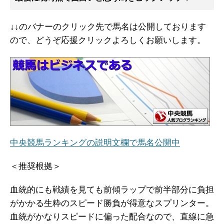
↓↓のバナーのクリック先で馬名は公開しております
ので、どうぞ応援クリックよろしくお願いします。
中央競馬ランキングの説明文欄で馬名公開中
＜推奨根拠＞
血統的にも戦績を見ても前傾ラップで前半部分に負担
がかかる生粋のスピード勝負が得意なスプリンター。
血統がかなりスピードに偏った配合なので、直線に急