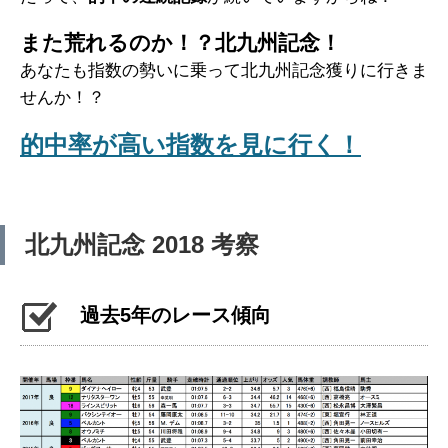
また荒れるのか！？北九州記念！
あなたも指数の勢いに乗って北九州記念獲りに行きま
せんか！？
的中率が高い指数を見に行く！
北九州記念 2018 考察
過去5年のレース傾向