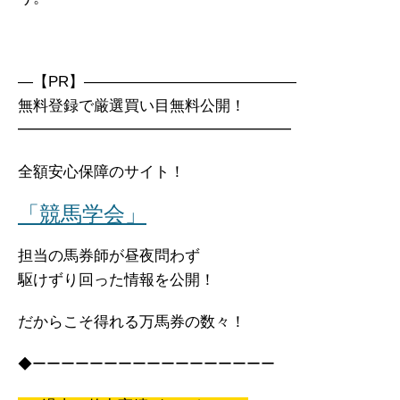
—【PR】——————————————
無料登録で厳選買い目無料公開！
━━━━━━━━━━━━━━━━━━
全額安心保障のサイト！
「競馬学会」
担当の馬券師が昼夜問わず
駆けずり回った情報を公開！
だからこそ得れる万馬券の数々！
◆ーーーーーーーーーーーーーーーーー