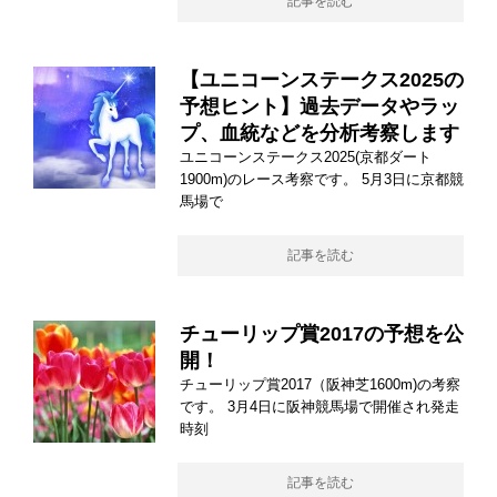
記事を読む
【ユニコーンステークス2025の
予想ヒント】過去データやラッ
プ、血統などを分析考察します
ユニコーンステークス2025(京都ダート
1900m)のレース考察です。 5月3日に京都競
馬場で
記事を読む
チューリップ賞2017の予想を公
開！
チューリップ賞2017（阪神芝1600m)の考察
です。 3月4日に阪神競馬場で開催され発走
時刻
記事を読む