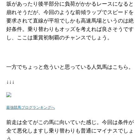
坂があったり後半部分に負荷がかかるレースになると
崩れそうだが、今回のような前傾ラップでスピードを
要求されて直線が平坦でしかも高速馬場というのは絶
好条件。乗り替わりもオッズを考えれば良さそうです
し、ここは重賞初制覇のチャンスでしょう。
一方でちょっと危ういと思っている人気馬はこちら。
↓↓↓
最強競馬ブログランキングへ
前走は全てがこの馬に向いていた感じ。今回は条件が
全て悪化しますし乗り替わりも普通にマイナスでしょ
う。