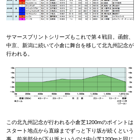
サマースプリントシリーズもこれで第４戦目。函館、
中京、新潟に続いて小倉に舞台を移して北九州記念が
行われる。
この北九州記念が行われる小倉芝1200mのポイントは
スタート地点から直線までずっと下り坂が続くという
事。前半部分が下り坂というのは中山芝1200mと同じ