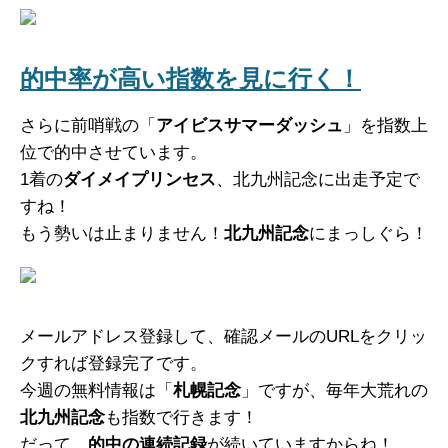
的中率が高い指数を見に行く！
さらに前哨戦の「
アイビスサマーダッシュ
」を指数上
位で的中させています。
1着の
ダイメイプリンセス
、北九州記念に出走予定で
すね！
もう勢いは止まりません！
北九州記念
にまっしぐら！
メールアドレス登録して、確認メールのURLをクリッ
クすれば登録完了です。
今週の無料情報は「
札幌記念
」ですが、毎年大荒れの
北九州記念
も指数で行きます！
だって、
的中の連続記録
が続いていますからね！