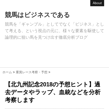
About
競馬はビジネスである
競馬を「ギャンブル」としてでなく「ビジネス」とし
て考える、という視点の元に、様々な要素を駆使して
論理的に狙い馬を見つけ出す徹底分析ブログ
ホーム
>
重賞レース考察・予想
>
【北九州記念2018の予想ヒント】過
去データやラップ、血統などを分析
考察します