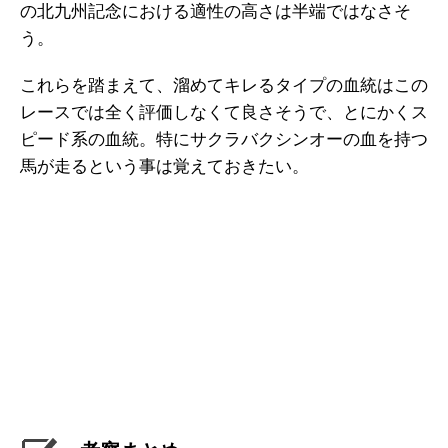
の北九州記念における適性の高さは半端ではなさそ
う。
これらを踏まえて、溜めてキレるタイプの血統はこの
レースでは全く評価しなくて良さそうで、とにかくス
ピード系の血統。特にサクラバクシンオーの血を持つ
馬が走るという事は覚えておきたい。