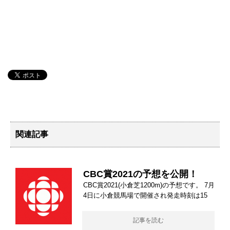
関連記事
CBC賞2021の予想を公開！
CBC賞2021(小倉芝1200m)の予想です。 7月
4日に小倉競馬場で開催され発走時刻は15
記事を読む