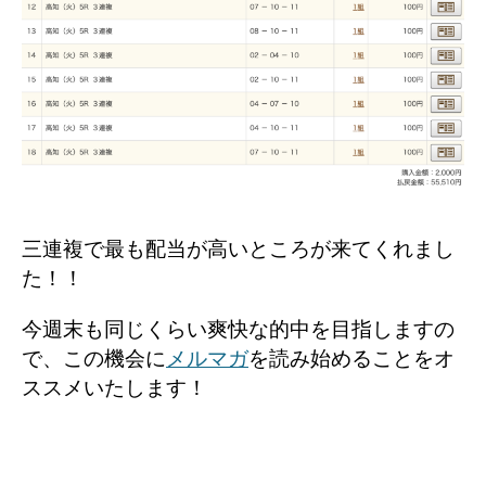
三連複で最も配当が高いところが来てくれまし
た！！
今週末も同じくらい爽快な的中を目指しますの
で、この機会に
メルマガ
を読み始めることをオ
ススメいたします！