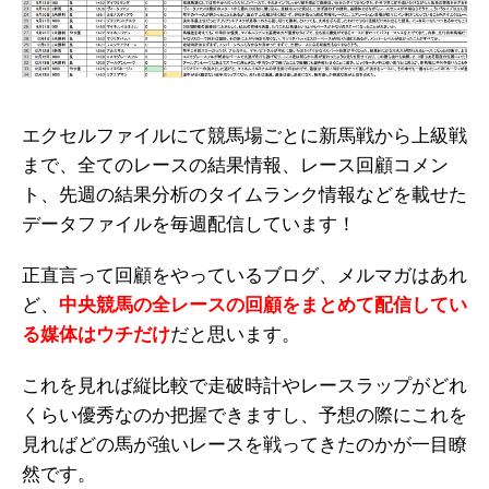
エクセルファイルにて競馬場ごとに新馬戦から上級戦
まで、全てのレースの結果情報、レース回顧コメン
ト、先週の結果分析のタイムランク情報などを載せた
データファイルを毎週配信しています！
正直言って回顧をやっているブログ、メルマガはあれ
ど、
中央競馬の全レースの回顧をまとめて配信してい
る媒体はウチだけ
だと思います。
これを見れば縦比較で走破時計やレースラップがどれ
くらい優秀なのか把握できますし、予想の際にこれを
見ればどの馬が強いレースを戦ってきたのかが一目瞭
然です。