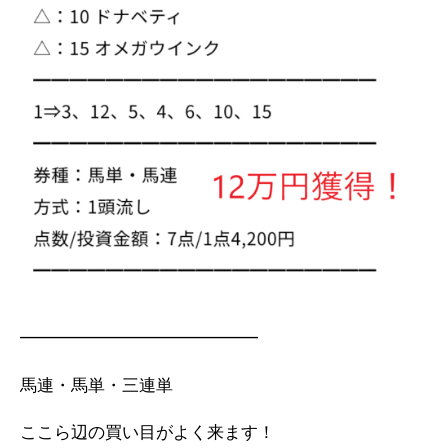
━━━━━━━━━━━━━━
馬連・馬単・三連単
ここら辺の買い目がよく来ます！