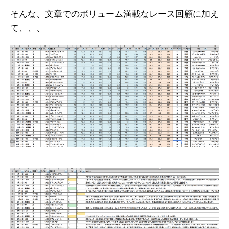
そんな、文章でのボリューム満載なレース回顧に加え
て、、、