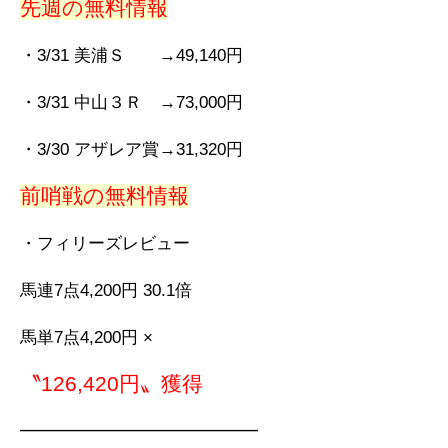
先週の無料情報
・3/31 美浦Ｓ →49,140円
・3/31 中山３Ｒ →73,000円
・3/30 アザレア賞→31,320円
前哨戦の無料情報
・フィリーズレビュー
馬連7点4,200円 30.1倍
馬単7点4,200円 ×
〝126,420円〟獲得
━━━━━━━━━━━━━━