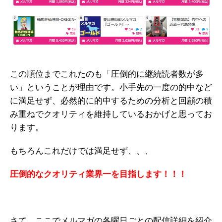
この順位までこれたのも「圧倒的に継続読者数が多
い」ということが理由です。小手先の一度の的中など
に満足せず、必然的に的中するための分析と回顧の積
み重ねでクオリティを維持しているおかげと思ってお
ります。
もちろんこれだけでは満足せず、、、
圧倒的なクオリティ業界一を目指します！！！
さて、ここでメルマガの各曜日ごとの配信詳細を紹介