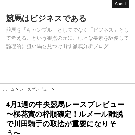
About
競馬はビジネスである
競馬を「ギャンブル」としてでなく「ビジネス」とし
て考える、という視点の元に、様々な要素を駆使して
論理的に狙い馬を見つけ出す徹底分析ブログ
ホーム
>
レースプレビュー
>
4月1週の中央競馬レースプレビュー
〜桜花賞の枠順確定！ルメール離脱
で川田騎手の取捨が重要になりそ
う〜