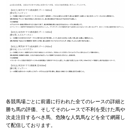
各競馬場ごとに前週に行われた全てのレースの詳細と
勝ち馬の評価、そしてそのレースで不利を受けた馬や
次走注目するべき馬、危険な人気馬などを全て網羅し
て配信しております。