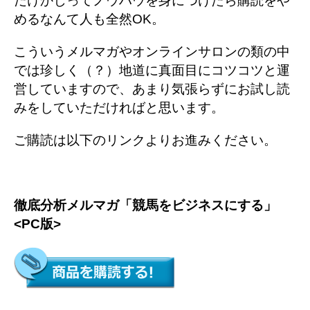
だけかじってノウハウを身につけたら購読をや
めるなんて人も全然OK。
こういうメルマガやオンラインサロンの類の中
では珍しく（？）地道に真面目にコツコツと運
営していますので、あまり気張らずにお試し読
みをしていただければと思います。
ご購読は以下のリンクよりお進みください。
徹底分析メルマガ「競馬をビジネスにする」
<PC版>