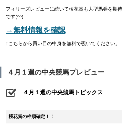
フィリーズレビューに続いて桜花賞も大型馬券を期待
です(^^)
→無料情報を確認
↑こちらから買い目の中身を無料で覗いてください。
４月１週の中央競馬プレビュー
４月１週の中央競馬トピックス
桜花賞の枠順確定！！