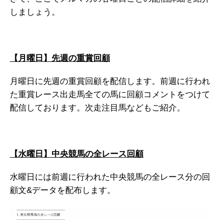
しましょう。
【月曜日】先週の重賞回顧
月曜日に先週の重賞回顧を配信します。前週に行われ
た重賞レース出走馬全ての馬に回顧コメントをつけて
配信しております。次走注目馬などもご紹介。
【水曜日】中央競馬の全レース回顧
水曜日には前週に行われた中央競馬の全レース分の回
顧文&データを配布します。