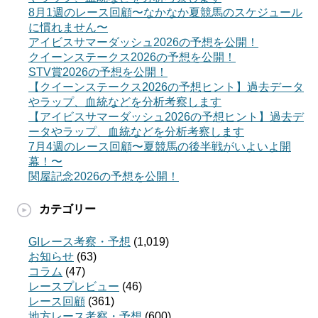
8月1週のレース回顧〜なかなか夏競馬のスケジュール
に慣れません〜
アイビスサマーダッシュ2026の予想を公開！
クイーンステークス2026の予想を公開！
STV賞2026の予想を公開！
【クイーンステークス2026の予想ヒント】過去データ
やラップ、血統などを分析考察します
【アイビスサマーダッシュ2026の予想ヒント】過去デ
ータやラップ、血統などを分析考察します
7月4週のレース回顧〜夏競馬の後半戦がいよいよ開
幕！〜
関屋記念2026の予想を公開！
カテゴリー
GIレース考察・予想
(1,019)
お知らせ
(63)
コラム
(47)
レースプレビュー
(46)
レース回顧
(361)
地方レース考察・予想
(600)