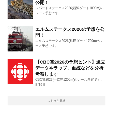
公開！
レパードステークス2026(新潟ダート1800m)の
レース予想です。
エルムステークス2026の予想を公
開！
エルムステークス2026(札幌ダート1700m)のレ
ース予想です。
【CBC賞2026の予想ヒント】過去
データやラップ、血統などを分析
考察します
CBC賞2026(中京芝1200m)のレース考察です。
8月9日
→もっと見る