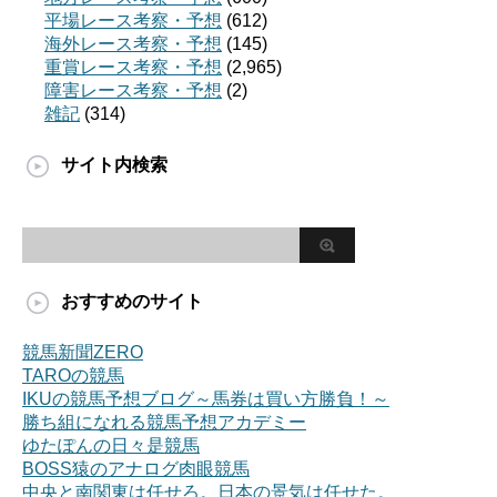
平場レース考察・予想
(612)
海外レース考察・予想
(145)
重賞レース考察・予想
(2,965)
障害レース考察・予想
(2)
雑記
(314)
サイト内検索
おすすめのサイト
競馬新聞ZERO
TAROの競馬
IKUの競馬予想ブログ～馬券は買い方勝負！～
勝ち組になれる競馬予想アカデミー
ゆたぽんの日々是競馬
BOSS猿のアナログ肉眼競馬
中央と南関東は任せろ。日本の景気は任せた。